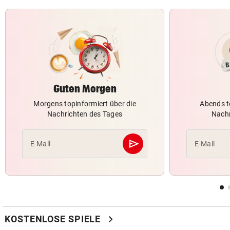
Guten Morgen
Morgens topinformiert über die
Abends t
Nachrichten des Tages
Nachr
send
E-Mail
E-Mail
Abschicken
chevron_right
KOSTENLOSE SPIELE