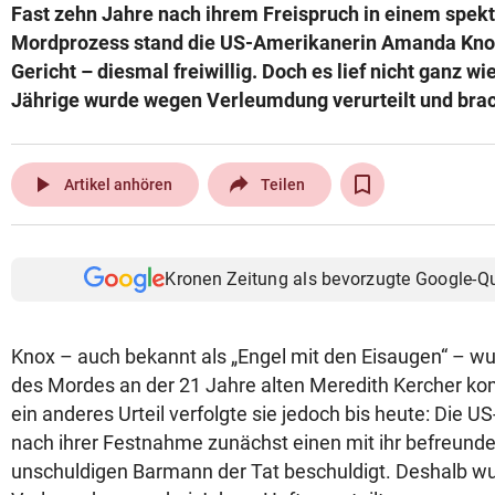
Fast zehn Jahre nach ihrem Freispruch in einem spek
Mordprozess stand die US-Amerikanerin Amanda Knox 
Gericht – diesmal freiwillig. Doch es lief nicht ganz wie
Jährige wurde wegen Verleumdung verurteilt und brac
play_arrow
Artikel anhören
Teilen
Kronen Zeitung als bevorzugte Google-Q
Knox – auch bekannt als „Engel mit den Eisaugen“ – 
des Mordes an der 21 Jahre alten Meredith Kercher kom
ein anderes Urteil verfolgte sie jedoch bis heute: Die U
nach ihrer Festnahme zunächst einen mit ihr befreundet
unschuldigen Barmann der Tat beschuldigt. Deshalb w