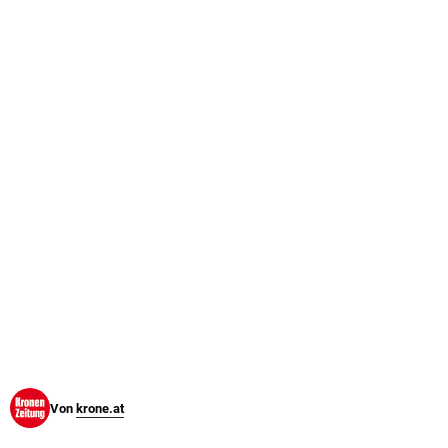
© Krone Multimedia GmbH & Co KG 2026
Muthgasse 2, 1190 Wien
Von
krone.at