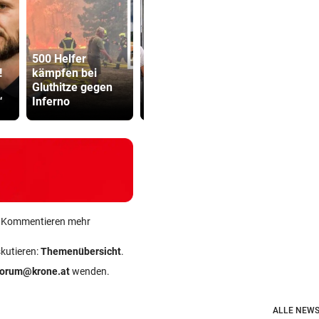
500 Helfer
Gluthitze ++
Pongauer (
!
kämpfen bei
Spanien streitet
bedrohte
Gluthitze gegen
über junge
Supermark
“
Inferno
Migranten
Mitarbeiter
ein Kommentieren mehr
skutieren:
Themenübersicht
.
forum@krone.at
wenden.
ALLE NEWS