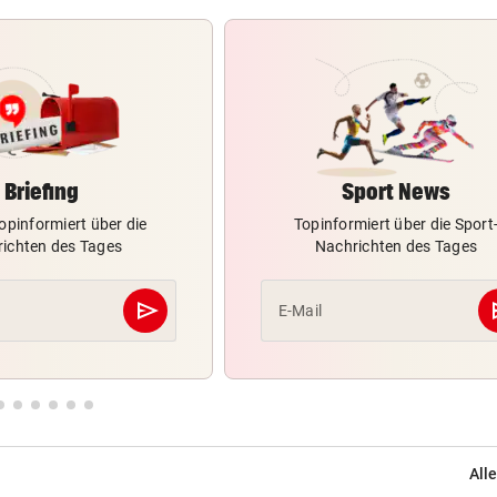
Briefing
Sport News
opinformiert über die
Topinformiert über die Sport
ichten des Tages
Nachrichten des Tages
send
s
E-Mail
Abschicken
Alle