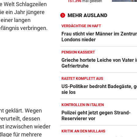
151.396
mal gelesen
WIR HATTEN 41,2 GRAD!
vor 
ie Welt Schlagzeilen
Erneuter Allzeit-Rekord ++ H
ie ein Jahr jüngere
MEHR AUSLAND
noch nicht vorbei
 einer langen
VERDÄCHTIGE IN HAFT
efängnis verbringen.
BEAMTE SIND AM ZUG
vor 
Frau sticht vier Männer im Zentr
Feilschen um neue Klimahilf
Londons nieder
geht munter weiter
PENSION KASSIERT
POLIZEI SUCHT HINWEISE
vor 
Grieche hortete Leiche von Vater i
Gefriertruhe
Goldkettenräuber von Graz:
Weitere Opfer vermutet
RASTET KOMPLETT AUS
US-Politiker bedroht Badegäste, g
sie los
KONTROLLEN IN ITALIEN
cht geklärt. Wegen
Polizei geht jetzt gegen Strand-
erurteilt, dessen
Reservierer vor
st inzwischen wieder
KRITIK AN DEN MULLAHS
dlage für mehrere