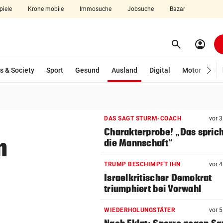
piele
Krone mobile
Immosuche
Jobsuche
Bazar
search
account_circle
Menü aufklappen
Suchen
(ausgewählt)
s & Society
Sport
Gesund
Ausland
Digital
Motor
Wir
len
DAS SAGT STURM-COACH
vor 
Charakterprobe! „Das sprich
n
die Mannschaft“
TRUMP BESCHIMPFT IHN
vor 
Israelkritischer Demokrat
triumphiert bei Vorwahl
WIEDERHOLUNGSTÄTER
vor 