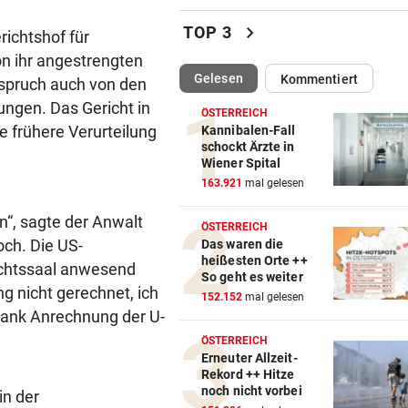
Darum spielte Sturm Graz o
chevron_right
TOP 3
ichtshof für
Brustsponsor
n ihr angestrengten
(ausgewählt)
Gelesen
Kommentiert
ispruch auch von den
„KRONE“-INTERVIEW
vor 
Sabrina Setlur: „Mein Weg w
ungen. Das Gericht in
ÖSTERREICH
hart, aber ehrlich“
e frühere Verurteilung
Kannibalen-Fall
schockt Ärzte in
Wiener Spital
CHAMPIONS-LEAGUE-QUALI
vor 
163.921
mal gelesen
Tor-Spektakel! St. Pölten be
Young Boys Bern
n“, sagte der Anwalt
ÖSTERREICH
ch. Die US-
Das waren die
WILDE FAHRT DURCH WIEN
vor 
heißesten Orte ++
ichtssaal anwesend
Mann floh nach Unfall einfac
So geht es weiter
ng nicht gerechnet, ich
Mit Schuss gestoppt
152.152
mal gelesen
dank Anrechnung der U-
MIT FORSCHER UNTERWEGS
vor 
ÖSTERREICH
Bundespräsident zeigt: So
Erneuter Allzeit-
Rekord ++ Hitze
dramatisch ist die Lage
noch nicht vorbei
in der