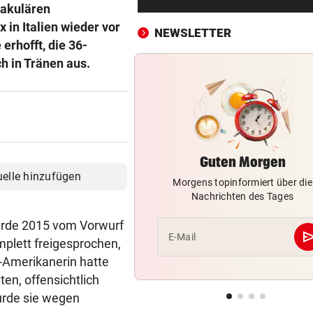
Bergsteiger stürzte 20 Meter
takulären
Gletscherspalte ab
in Italien wieder vor
NEWSLETTER
 erhofft, die 36-
CLOUD, KI & DATEN:
vor 
h in Tränen aus.
Wem gehört Österreichs digi
Zukunft?
FÖHRENWALD IN FLAMMEN
vor 
500 Helfer kämpfen bei Gluth
gegen Inferno
Guten Morgen
uelle hinzufügen
Morgens topinformiert über die
BEI RONALDINHO-BESUCH
vor 
Nachrichten des Tages
Nächster Brasilien-Star ko
den Wörthersee
wurde 2015 vom Vorwurf
se
E-Mail
plett freigesprochen,
DANK MEGA-ABLÖSE
vor 
S-Amerikanerin hatte
Ex-Salzburg-Coach überni
en, offensichtlich
Premier-League-Klub
urde sie wegen
CHAMPIONS-LEAGUE-QUALI
vor 