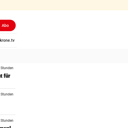
Abo
tschaft
krone.tv
Wissen
Gericht
Kolumnen
Freizeit
Reise
Ti
3 Stunden
t für
4 Stunden
5 Stunden