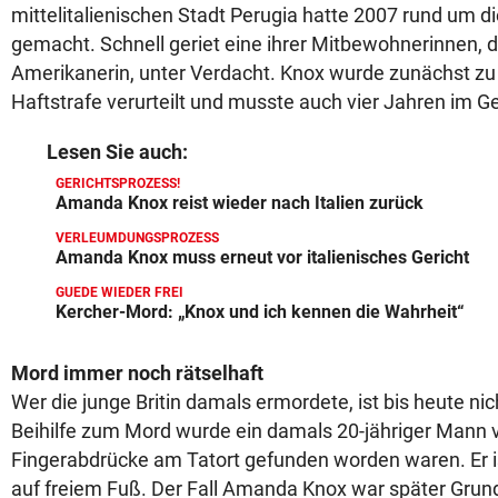
mittelitalienischen Stadt Perugia hatte 2007 rund um d
gemacht. Schnell geriet eine ihrer Mitbewohnerinnen, d
Amerikanerin, unter Verdacht. Knox wurde zunächst zu
Haftstrafe verurteilt und musste auch vier Jahren im G
Lesen Sie auch:
GERICHTSPROZESS!
Amanda Knox reist wieder nach Italien zurück
VERLEUMDUNGSPROZESS
Amanda Knox muss erneut vor italienisches Gericht
GUEDE WIEDER FREI
Kercher-Mord: „Knox und ich kennen die Wahrheit“
Mord immer noch rätselhaft
Wer die junge Britin damals ermordete, ist bis heute ni
Beihilfe zum Mord wurde ein damals 20-jähriger Mann v
Fingerabdrücke am Tatort gefunden worden waren. Er i
auf freiem Fuß. Der Fall Amanda Knox war später Grun