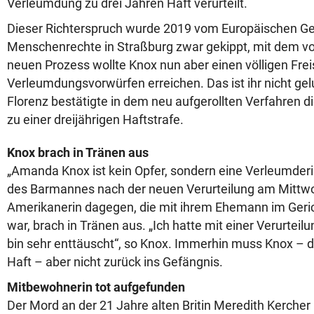
Verleumdung zu drei Jahren Haft verurteilt.
Dieser Richterspruch wurde 2019 vom Europäischen Ger
Menschenrechte in Straßburg zwar gekippt, mit dem vo
neuen Prozess wollte Knox nun aber einen völligen Fre
Verleumdungsvorwürfen erreichen. Das ist ihr nicht gel
Florenz bestätigte in dem neu aufgerollten Verfahren di
zu einer dreijährigen Haftstrafe.
Knox brach in Tränen aus
„Amanda Knox ist kein Opfer, sondern eine Verleumderi
des Barmannes nach der neuen Verurteilung am Mittwo
Amerikanerin dagegen, die mit ihrem Ehemann im Ger
war, brach in Tränen aus. „Ich hatte mit einer Verurteilu
bin sehr enttäuscht“, so Knox. Immerhin muss Knox – 
Haft – aber nicht zurück ins Gefängnis.
Mitbewohnerin tot aufgefunden
Der Mord an der 21 Jahre alten Britin Meredith Kercher 