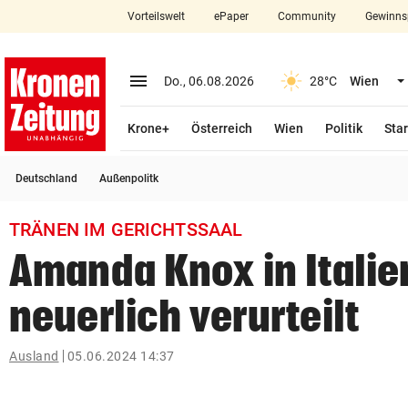
Vorteilswelt
ePaper
Community
Gewinns
close
Schließen
menu
Menü aufklappen
Do., 06.08.2026
28°C
Wien
Abonnieren
Krone+
Österreich
Wien
Politik
Star
account_circle
arrow_right
Anmelden
Deutschland
Außenpolitk
pin_drop
arrow_right
Bundesland auswäh
Wien
TRÄNEN IM GERICHTSSAAL
bookmark
Merkliste
Amanda Knox in Italie
neuerlich verurteilt
Suchbegriff
search
eingeben
Ausland
05.06.2024 14:37