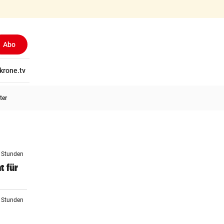
Abo
tschaft
krone.tv
Wissen
Gericht
Kolumnen
Freizeit
Reise
Ti
ter
2 Stunden
t für
3 Stunden