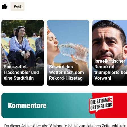
Post
Israelkritischer
Spickzettel,
So wird das
Demokrat
Flaschenbier und
Wetter nach dem
triumphierte bei
eine Stadträtin
Rekord-Hitzetag
Vorwahl
Da dieser Artikel älter als 18 Monate ist, ist zum jetzigen Zeitpunkt k