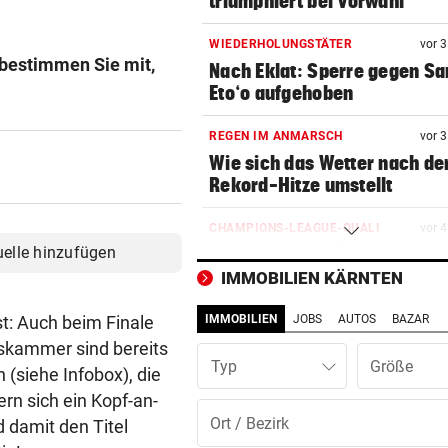
triumphiert bei Vorwahl
WIEDERHOLUNGSTÄTER
vor 
 bestimmen Sie mit,
Nach Eklat: Sperre gegen S
Eto‘o aufgehoben
REGEN IM ANMARSCH
vor 
Wie sich das Wetter nach de
Rekord-Hitze umstellt
CHAMPIONS-LEAGUE-QUALI
vor 
uelle hinzufügen
Sturm Graz bei Fenerbahce
Istanbul ohne Chance
IMMOBILIEN KÄRNTEN
st: Auch beim Finale
IMMOBILIEN
JOBS
AUTOS
BAZAR
MIT BOJE GEFUNDEN
vor 
Pensionistin starb beim
tskammer sind bereits
Typ
Schwimmen im Wallersee
 (siehe Infobox), die
ern sich ein Kopf-an-
FRÜCHTL „NEUER ZWEIER“
vor 
d damit den Titel
Red Bull Salzburg hat neuen