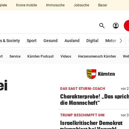
piele
Krone mobile
Immosuche
Jobsuche
Bazar
search
account_circle
Menü aufklappen
Suchen
s & Society
Sport
Gesund
Ausland
Digital
Motor
Wir
rt
Service
Kärnten Podcast
Videos
Herzensmensch Kärnten
Wet
len
Kärnten
ei
DAS SAGT STURM-COACH
vor 
Charakterprobe! „Das sprich
die Mannschaft“
TRUMP BESCHIMPFT IHN
vor 
Israelkritischer Demokrat