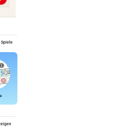
Abschicken
 Spiele
u
Snake
zeigen