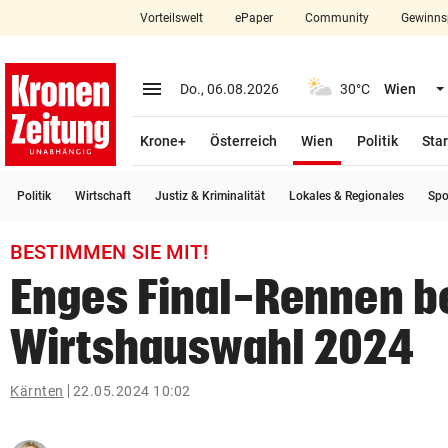
Vorteilswelt
ePaper
Community
Gewinns
close
Schließen
menu
Menü aufklappen
Do., 06.08.2026
30°C
Wien
Abonnieren
(ausgewählt)
Krone+
Österreich
Wien
Politik
Star
account_circle
arrow_right
Anmelden
Politik
Wirtschaft
Justiz & Kriminalität
Lokales & Regionales
Spo
pin_drop
arrow_right
Bundesland auswäh
Wien
BESTIMMEN SIE MIT!
bookmark
Merkliste
Enges Final-Rennen b
Wirtshauswahl 2024
Suchbegriff
search
eingeben
Kärnten
22.05.2024 10:02