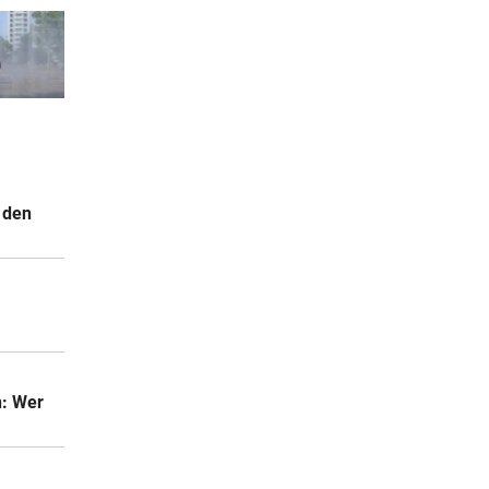
 den
.
n: Wer