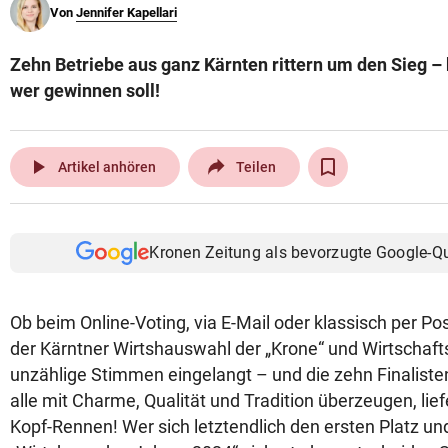
Von
Jennifer Kapellari
© Krone Multimedia GmbH & Co KG 2026
Muthgasse 2, 1190 Wien
Zehn Betriebe aus ganz Kärnten rittern um den Sieg –
wer gewinnen soll!
play_arrow
Artikel anhören
Teilen
Kronen Zeitung als bevorzugte Google-Q
Ob beim Online-Voting, via E-Mail oder klassisch per Po
der Kärntner Wirtshauswahl der „Krone“ und Wirtschaf
unzählige Stimmen eingelangt – und die zehn Finalisten
alle mit Charme, Qualität und Tradition überzeugen, lief
Kopf-Rennen! Wer sich letztendlich den ersten Platz un