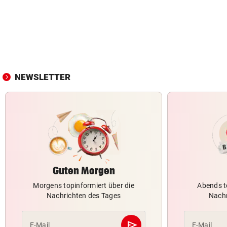
NEWSLETTER
Guten Morgen
Morgens topinformiert über die
Abends t
Nachrichten des Tages
Nachr
send
E-Mail
E-Mail