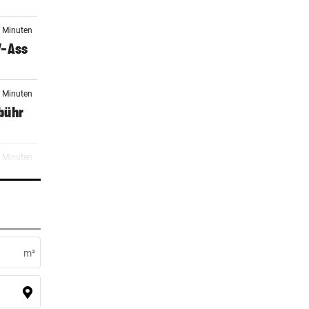
0 Minuten
V-Ass
4 Minuten
ebühr
9 Minuten
 Jagd
4 Minuten
Wende
m²
4 Minuten
n,