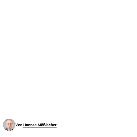
© Krone Multimedia GmbH & Co KG 2026
Muthgasse 2, 1190 Wien
Von
Hannes Mößlacher