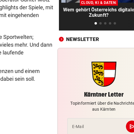
Fußgängerin bei Unfall schw
CLOUD, KI & DATEN:
verletzt, Hund tot
lights der Spiele, mit
Wem gehört Österreichs digital
 mit eingehenden
Zukunft?
MIT PARTNER WAYVE
vor 3
Fahrdienst Uber erhält Robo
Lizenz in London
e Sportwelten;
NEWSLETTER
 vieles mehr. Und dann
SAMSUNG UND SK HYNIX
vor ein
e laufende
Südkoreaner testen Chip-
Fertigungsanlage aus China
uenzen und einem
PRÄSIDENT DARF BLEIBEN
vor ein
abei sein soll.
Schreiben enthüllt: So vertei
FIFA Infantino
Kärntner Letter
54 PROZENT PLUS
vor ein
Topinformiert über die Nachricht
aus Kärnten
KI-Boom beschert iPhone-B
Foxconn Rekordumsatz
se
E-Mail
NEUE PRIORITÄTEN
vor ein