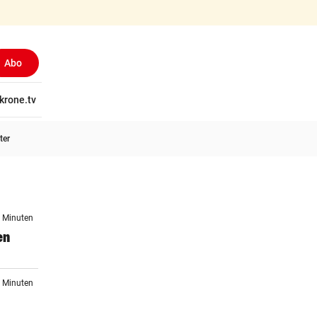
Abo
tschaft
krone.tv
Wissen
Gericht
Kolumnen
Freizeit
Reise
Ti
ter
7 Minuten
en
7 Minuten