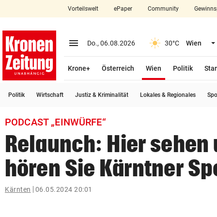
Vorteilswelt
ePaper
Community
Gewinns
close
Schließen
menu
Menü aufklappen
Do., 06.08.2026
30°C
Wien
Abonnieren
(ausgewählt)
Krone+
Österreich
Wien
Politik
Star
account_circle
arrow_right
Anmelden
Politik
Wirtschaft
Justiz & Kriminalität
Lokales & Regionales
Spo
pin_drop
arrow_right
Bundesland auswäh
Wien
PODCAST „EINWÜRFE“
bookmark
Merkliste
Relaunch: Hier sehen
hören Sie Kärntner Sp
Suchbegriff
search
eingeben
Kärnten
06.05.2024 20:01