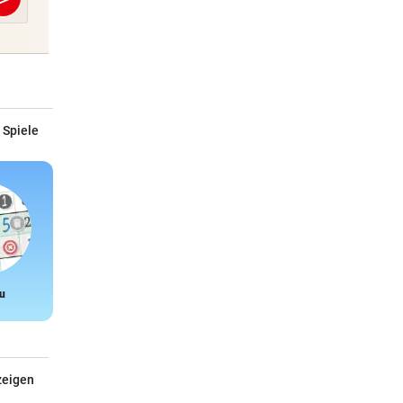
Abschicken
 Spiele
u
Snake
zeigen