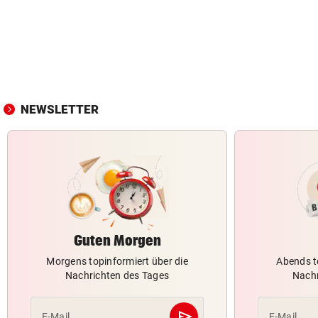
NEWSLETTER
Guten Morgen
Morgens topinformiert über die
Abends t
Nachrichten des Tages
Nachr
send
E-Mail
E-Mail