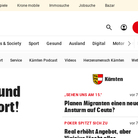
piele
Krone mobile
Immosuche
Jobsuche
Bazar
search
account_circle
Menü aufklappen
Suchen
s & Society
Sport
Gesund
Ausland
Digital
Motor
Wir
rt
Service
Kärnten Podcast
Videos
Herzensmensch Kärnten
Wet
len
Kärnten
 und
„SEHEN UNS AM 15.“
vor 
ort!
Planen Migranten einen neu
Ansturm auf Ceuta?
POKER SPITZT SICH ZU
vor 
Real erhöht Angebot, aber