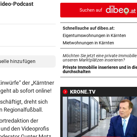
gemeinsam schwitzen
Video-Podcast
Suchen auf
BERGTOUR IN AFRIKA
vor 2
Leonies großer Gipfelsieg für
Schnellsuche auf dibeo.at:
Menschlichkeit
in ne
Eigentumswohnungen in Kärnten
in neuem Ta
Mietwohnungen in Kärnten
ÄGYPTEN-REISEREPORTAGE
vor 2
Wo Sie Tutanchamun persönl
Möchten Sie jetzt eine private Immobilie
„treffen“ können
unseren Marktplätzen inserieren?
uelle hinzufügen
Private Immobilie inserieren und in di
in neuem Tab öffnen
durchschalten
WARUM MAN MITMACHT
vor 2
Gähnen ist ansteckend – und
inwürfe“ der „Kärntner
ganz ohne Viren!
 geht ab sofort online!
KRONE.TV
chäftigt, dreht sich
NACH OPENAI, ANTHROPIC
vor 2
Kontrollverlust: Meta-KI füh
en Regionalfußball.
Cyberangriff aus!
ortredaktion der
 und den Videoprofis
AUF SCHUTZWEG ERFASST
vor 3
oderator Gunter Motz