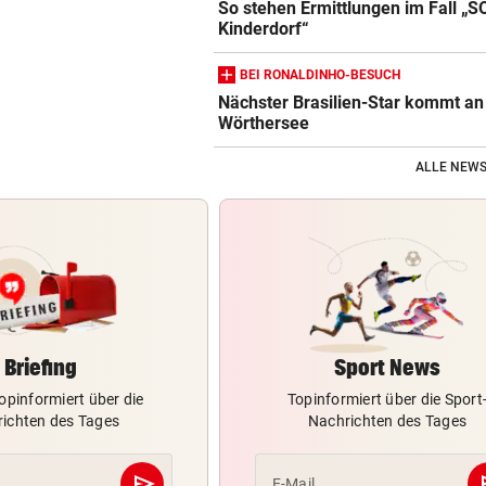
So stehen Ermittlungen im Fall „S
Kinderdorf“
BEI RONALDINHO-BESUCH
Nächster Brasilien-Star kommt an
Wörthersee
ALLE NEWS
Briefing
Sport News
opinformiert über die
Topinformiert über die Sport
ichten des Tages
Nachrichten des Tages
send
s
E-Mail