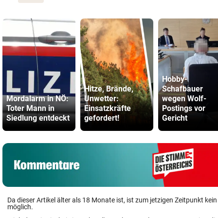
Hobby-
Hitze, Brände,
Schafbauer
Mordalarm in NÖ:
Unwetter:
wegen Wolf-
Toter Mann in
Einsatzkräfte
Postings vor
Siedlung entdeckt
gefordert!
Gericht
Da dieser Artikel älter als 18 Monate ist, ist zum jetzigen Zeitpunkt k
möglich.