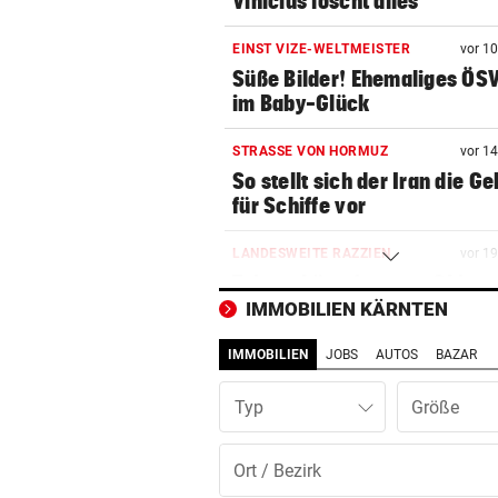
Vinicius löscht alles
EINST VIZE-WELTMEISTER
vor 1
Süße Bilder! Ehemaliges ÖS
im Baby-Glück
STRASSE VON HORMUZ
vor 1
So stellt sich der Iran die G
für Schiffe vor
LANDESWEITE RAZZIEN
vor 1
Taiwan kämpft gegen Chinas
auf Top-Techniker
IMMOBILIEN KÄRNTEN
IMMOBILIEN
JOBS
AUTOS
BAZAR
ASIA-PLÄNE STOCKEN
vor 2
Doch noch überraschende 
Typ
um Kult-Wirtshaus?
FOLGE VON DONNERSTAG
vor 2
Sesseltag: Gemeinsam sitze