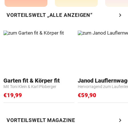
chevron_right
VORTEILSWELT „ALLE ANZEIGEN“
Garten fit & Körper fit
Janod Lauflernwa
Mit Toni Klein & Karl Ploberger
Hervorragend zum Laufenle
€19,99
€59,90
chevron_right
VORTEILSWELT MAGAZINE