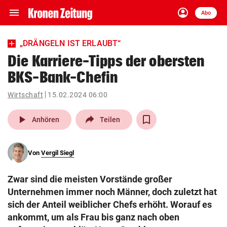
menu
account_circle
Navigation
Anmelden
Abo
close
Schließen
ein-/ausklappen
„DRÄNGELN IST ERLAUBT“
Abonnieren
Die Karriere-Tipps der obersten
BKS-Bank-Chefin
account_circle
arrow_right
Anmelden
Wirtschaft
15.02.2024 06:00
pin_drop
arrow_right
Bundesland auswäh
Wien
play_arrow
Anhören
Teilen
bookmark
Merkliste
Von
Vergil Siegl
Suchbegriff
search
Zwar sind die meisten Vorstände großer
eingeben
Unternehmen immer noch Männer, doch zuletzt hat
sich der Anteil weiblicher Chefs erhöht. Worauf es
ankommt, um als Frau bis ganz nach oben