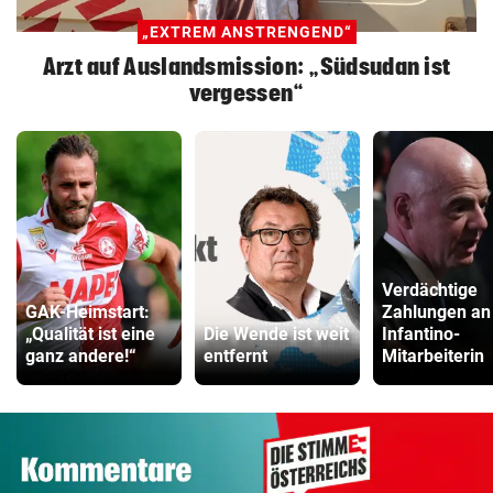
„EXTREM ANSTRENGEND“
Arzt auf Auslandsmission: „Südsudan ist
vergessen“
Verdächtige
GAK-Heimstart:
Zahlungen an
„Qualität ist eine
Die Wende ist weit
Infantino-
ganz andere!“
entfernt
Mitarbeiterin