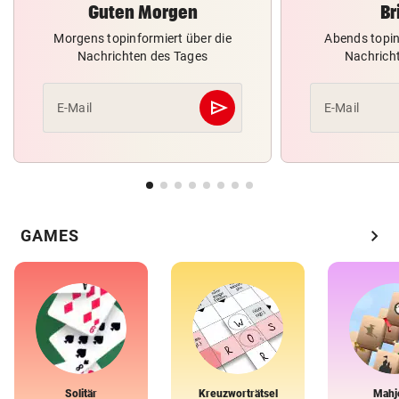
Guten Morgen
Br
Morgens topinformiert über die
Abends topin
Nachrichten des Tages
Nachrich
send
E-Mail
E-Mail
Abschicken
chevron_right
GAMES
Solitär
Kreuzworträtsel
Mahj