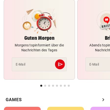
Guten Morgen
Br
Morgens topinformiert über die
Abends topin
Nachrichten des Tages
Nachrich
send
E-Mail
E-Mail
Abschicken
chevron_right
GAMES