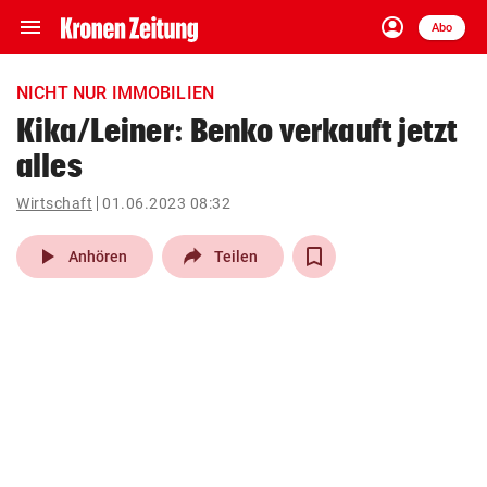
menu
account_circle
Navigation
Anmelden
Abo
close
Schließen
ein-/ausklappen
NICHT NUR IMMOBILIEN
Abonnieren
Kika/Leiner: Benko verkauft jetzt
alles
account_circle
arrow_right
Anmelden
Wirtschaft
01.06.2023 08:32
pin_drop
arrow_right
Bundesland auswäh
Wien
play_arrow
Anhören
Teilen
bookmark
Merkliste
Suchbegriff
search
eingeben