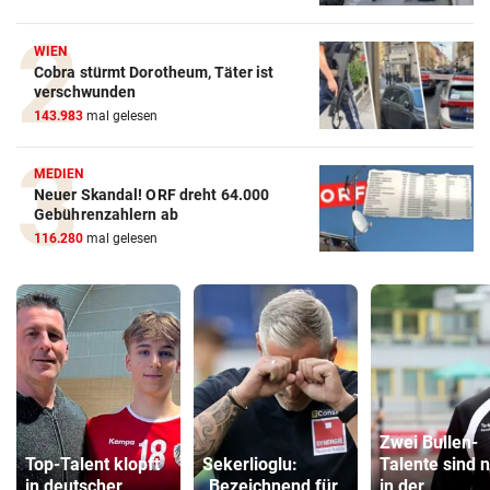
WIEN
Cobra stürmt Dorotheum, Täter ist
verschwunden
143.983
mal gelesen
MEDIEN
Neuer Skandal! ORF dreht 64.000
Gebührenzahlern ab
116.280
mal gelesen
Zwei Bullen-
Top-Talent klopft
Sekerlioglu:
Talente sind 
in deutscher
„Bezeichnend für
in der