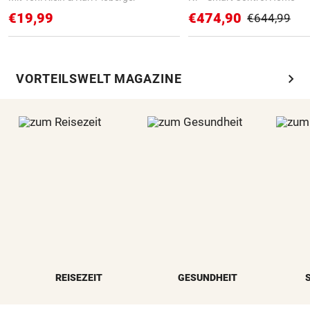
€19,99
€474,90
€644,99
chevron_right
VORTEILSWELT MAGAZINE
REISEZEIT
GESUNDHEIT