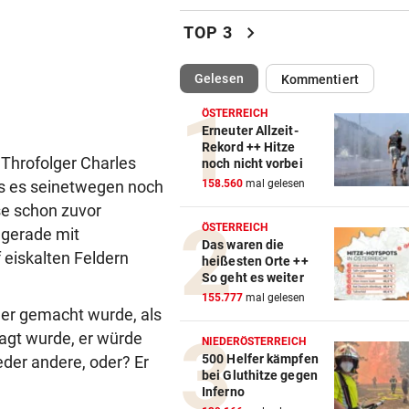
Bekommen Mütter genug
chevron_right
TOP 3
Unterstützung vom Staat?
(ausgewählt)
Gelesen
Kommentiert
TRAGISCHER UNFALL
vor ein
Kleinkind bei Sturz aus Fens
ÖSTERREICH
schwer verletzt
Erneuter Allzeit-
Rekord ++ Hitze
 Throfolger Charles
noch nicht vorbei
APPELL IM LUXUS-HOTEL
vor ein
ass es seinetwegen noch
158.560
mal gelesen
Bayern mahnt Konkurrenz: 
se schon zuvor
kann es nicht sein!“
ÖSTERREICH
 gerade mit
Das waren die
HARTWIG IN ST. PÖLTEN
vor ein
eiskalten Feldern
heißesten Orte ++
Filmreife Rückkehr des
So geht es weiter
„Weltmeister-Sprosses“
155.777
mal gelesen
 der gemacht wurde, als
GEGEN WATTENS
vor ein
agt wurde, er würde
NIEDERÖSTERREICH
Altachs Massombo kennt de
500 Helfer kämpfen
eder andere, oder? Er
bei Gluthitze gegen
Schlüssel zum Erfolg
Inferno