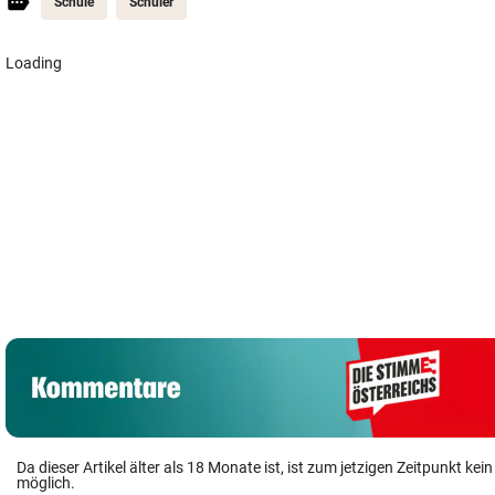
Schule
Schüler
USA wollen
Helle Aufregung
Filmreife
Reisende online
um kopflosen
Rückkehr des
genauer
Jesus am Grazer
„Weltmeister-
durchleuchten
Dom
Sprosses“
Da dieser Artikel älter als 18 Monate ist, ist zum jetzigen Zeitpunkt k
möglich.