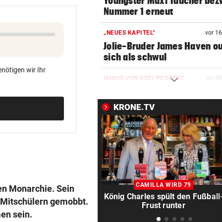
Youngster Maxi Taucher be
Nummer 1 erneut
„NEUES KAPITEL“
vor 1
Jolie-Bruder James Haven ou
sich als schwul
nötigen wir Ihr
MINUS VON DREI PROZENT
vor 3
Weniger Firmenpleiten im zw
Quartal 2026
KRONE.TV
„STIMMT ABER NICHT“
vor 3
Wie Benko gegen seinen Ber
Gusenbauer austeilt
SOMMERCUP 2026
vor 3
LIVE: Harder Handballfest mi
CAMILLA WIRD 79
chen Monarchie. Sein
Kiel, Lemgo & Kriens
König Charles spült den Fußball
n Mitschülern gemobbt.
Frust runter
en sein.
SETZT SICH ZUR WEHR
vor 3