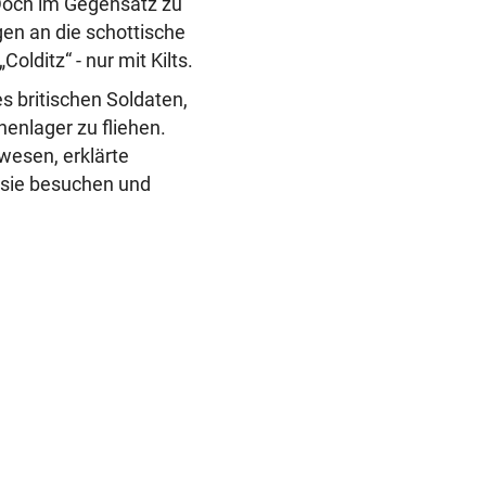
Doch im Gegensatz zu
gen an die schottische
olditz“ - nur mit Kilts.
s britischen Soldaten,
enlager zu fliehen.
wesen, erklärte
r sie besuchen und