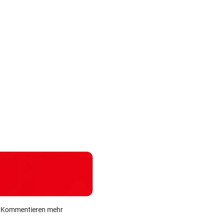
Kanzler
Ex-Weltmeisterin:
Urlauber war mit
entschuldig
„Dann wäre ich
illegalen Waffen
„Der Satz is
heute gelähmt!“
unterwegs
falsch“
ein Kommentieren mehr