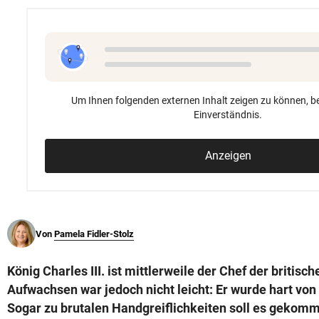
© Krone Multimedia GmbH & Co KG 2026
Muthgasse 2, 1190 Wien
Um Ihnen folgenden externen Inhalt zeigen zu können, be
Einverständnis.
Anzeigen
Von
Pamela Fidler-Stolz
König Charles III. ist mittlerweile der Chef der britis
Aufwachsen war jedoch nicht leicht: Er wurde hart vo
Sogar zu brutalen Handgreiflichkeiten soll es gekomm