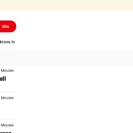
Abo
tschaft
krone.tv
Wissen
Gericht
Kolumnen
Freizeit
Reise
Ti
6 Minuten
all
6 Minuten
1 Minuten