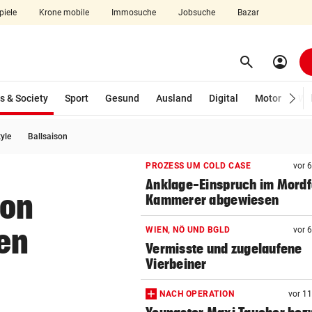
piele
Krone mobile
Immosuche
Jobsuche
Bazar
search
account_circle
Menü aufklappen
Suchen
(ausgewählt)
s & Society
Sport
Gesund
Ausland
Digital
Motor
Wir
tyle
Ballsaison
len
PROZESS UM COLD CASE
vor 
Anklage-Einspruch im Mordf
von
Kammerer abgewiesen
en
WIEN, NÖ UND BGLD
vor 
Vermisste und zugelaufene
Vierbeiner
NACH OPERATION
vor 1