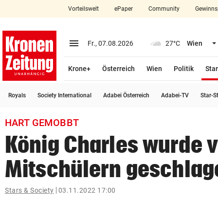
Vorteilswelt
ePaper
Community
Gewinns
close
Schließen
menu
Menü aufklappen
Fr., 07.08.2026
27°C
Wien
Abonnieren
Krone+
Österreich
Wien
Politik
Star
account_circle
arrow_right
Anmelden
Royals
Society International
Adabei Österreich
Adabei-TV
Star-S
pin_drop
arrow_right
Bundesland auswäh
Wien
HART GEMOBBT
bookmark
Merkliste
König Charles wurde 
Mitschülern geschlag
Suchbegriff
search
eingeben
Stars & Society
03.11.2022 17:00