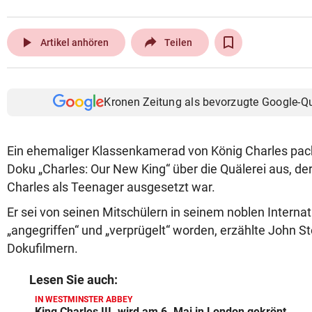
play_arrow
Artikel anhören
Teilen
Kronen Zeitung als bevorzugte Google-Q
Ein ehemaliger Klassenkamerad von König Charles pack
Doku „Charles: Our New King“ über die Quälerei aus, de
Charles als Teenager ausgesetzt war.
Er sei von seinen Mitschülern in seinem noblen Internat
„angegriffen“ und „verprügelt“ worden, erzählte John 
Dokufilmern.
Lesen Sie auch:
IN WESTMINSTER ABBEY
King Charles III. wird am 6. Mai in London gekrönt