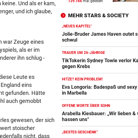
139.166
mal gelesen
n keine. Und als er kam,
URSACHE GEKLÄRT
vor ein
enger, und ich glaube,
Zigarettenstummel Grund fü
MEHR STARS & SOCIETY
Brand in Wohnhaus
„NEUES KAPITEL“
CHEF VON VERSICHERUNG:
vor ein
Jolie-Bruder James Haven outet s
„Ein kalkulierbares Wetter gi
schwul
ch war Zeuge eines
nicht mehr“
spiels, als er im
TRAUER UM 26-JÄHRIGE
derer ihn schlug -
VORWÜRFE UND TRÄNEN
vor ein
TikTokerin Sydney Towle verlor 
gegen Krebs
Ex-Weltmeisterin: „Dann wä
heute gelähmt!“
 diese Leute es
HITZE? KEIN PROBLEM!
 England eins
Eva Longoria: Badespaß und sexy
cht gefunden. Hätte
in Marbella
ohl auch gemobbt
OFFENE WORTE ÜBER SOHN
Arabella Kiesbauer: „Wir lieben & 
hassen uns“
les gewesen, der sich
wert stoischer
„BESTES GESCHENK“
edenfalls nicht, dass