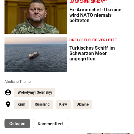
„MÄRCHEN GEHÖRT“
Ex-Armeechef: Ukraine
wird NATO niemals
beitreten
DREI SEELEUTE VERLETZT
Türkisches Schiff im
Schwarzen Meer
angegriffen
Ähnliche Themen
Wolodymyr Selenskyj
Krim
Russland
Kiew
Ukraine
(ausgewählt)
Gelesen
Kommentiert