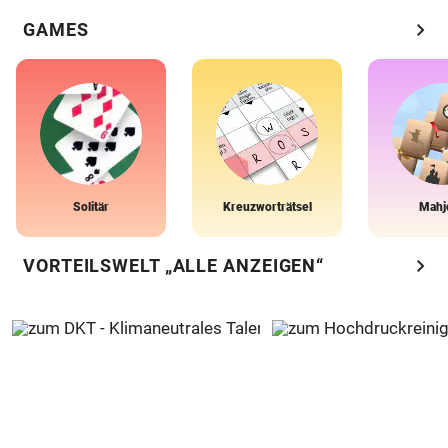
chevron_right
GAMES
Solitär
Kreuzworträtsel
Mahj
chevron_right
VORTEILSWELT „ALLE ANZEIGEN“