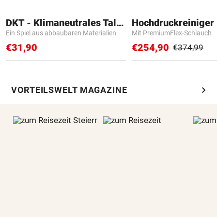
DKT - Klimaneutrales Talent
Hochdruckreiniger 
Ein Spiel aus abbaubaren Materialien
Mit PremiumFlex-Schlauch
€31,90
€254,90
€374,99
chevron_right
VORTEILSWELT MAGAZINE