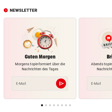
NEWSLETTER
Guten Morgen
Br
Morgens topinformiert über die
Abends topin
Nachrichten des Tages
Nachrich
send
E-Mail
E-Mail
Abschicken