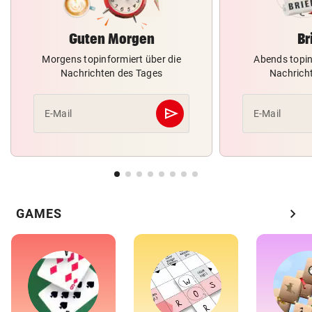
Guten Morgen
Br
Morgens topinformiert über die
Abends topin
Nachrichten des Tages
Nachrich
send
E-Mail
E-Mail
Abschicken
chevron_right
GAMES