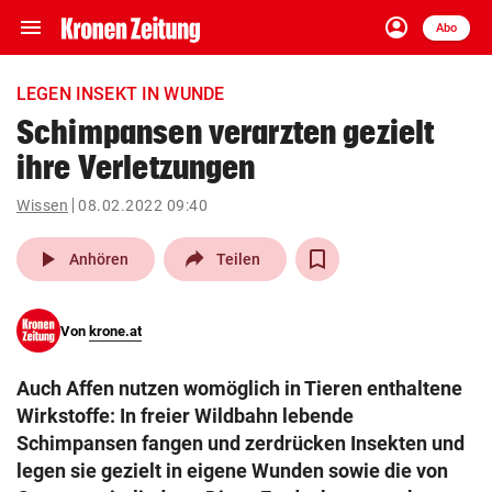
menu
account_circle
Navigation
Anmelden
Abo
close
Schließen
ein-/ausklappen
LEGEN INSEKT IN WUNDE
Abonnieren
Schimpansen verarzten gezielt
ihre Verletzungen
account_circle
arrow_right
Anmelden
Wissen
08.02.2022 09:40
pin_drop
arrow_right
Bundesland auswäh
Wien
play_arrow
Anhören
Teilen
bookmark
Merkliste
Von
krone.at
Suchbegriff
search
Auch Affen nutzen womöglich in Tieren enthaltene
eingeben
Wirkstoffe: In freier Wildbahn lebende
Schimpansen fangen und zerdrücken Insekten und
legen sie gezielt in eigene Wunden sowie die von