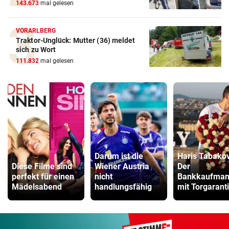
143.673
mal gelesen
VORARLBERG
Traktor-Unglück: Mutter (36) meldet
sich zu Wort
111.832
mal gelesen
Darum ist die
Haris Tabakov
Diese Filme sind
Wiener Austria
Der
perfekt für einen
nicht
Bankkaufma
Mädelsabend
handlungsfähig
mit Torgarant