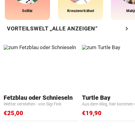
Solitär
Kreuzworträtsel
Mahj
chevron_right
VORTEILSWELT „ALLE ANZEIGEN“
Fetzblau oder Schnieseln
Turtle Bay
Wetter verstehen - von Sigi Fink
Aus dem Weg, hier kommen w
€25,00
€19,90