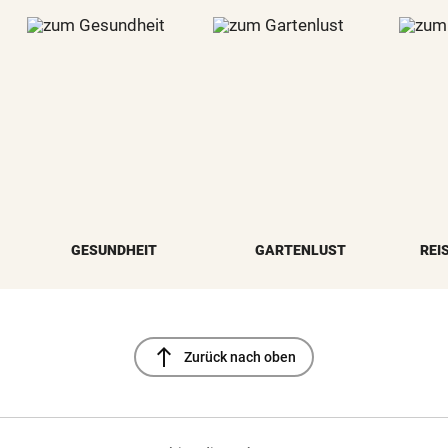
GESUNDHEIT
GARTENLUST
REI
north
Zurück nach oben