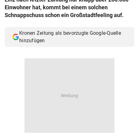
© Krone Multimedia GmbH & Co KG 2026
Einwohner hat, kommt bei einem solchen
Muthgasse 2, 1190 Wien
Schnappschuss schon ein Großstadtfeeling auf.
Kronen Zeitung als bevorzugte Google-Quelle
hinzufügen