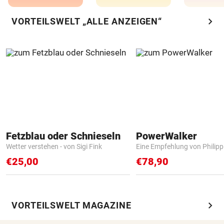
chevron_right
VORTEILSWELT „ALLE ANZEIGEN“
Fetzblau oder Schnieseln
PowerWalker
Wetter verstehen - von Sigi Fink
Eine Empfehlung von Philip
€25,00
€78,90
chevron_right
VORTEILSWELT MAGAZINE