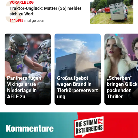
VORARLBERG
Traktor-Unglück: Mutter (36) meldet
sich zu Wort
111.495
mal gelesen
Panthers fügen
Großaufgebot
„Scherben“
Vikings erste
wegen Brand in
bringen Glück
Niederlage in
Tierkörperverwert
packenden
AFLE zu
ung
Thriller