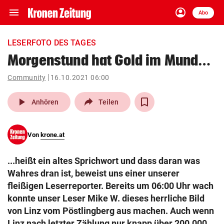
menu
account_circle
Navigation
Anmelden
Abo
close
Schließen
ein-/ausklappen
LESERFOTO DES TAGES
Abonnieren
Morgenstund hat Gold im Mund…
account_circle
arrow_right
Community
16.10.2021 06:00
Anmelden
play_arrow
Anhören
Teilen
pin_drop
arrow_right
Bundesland auswäh
Wien
bookmark
Von
krone.at
Merkliste
...heißt ein altes Sprichwort und dass daran was
Suchbegriff
Wahres dran ist, beweist uns einer unserer
search
eingeben
fleißigen Leserreporter. Bereits um 06:00 Uhr wach
konnte unser Leser Mike W. dieses herrliche Bild
von Linz vom Pöstlingberg aus machen. Auch wenn
Linz nach letzter Zählung nur knapp über 200.000