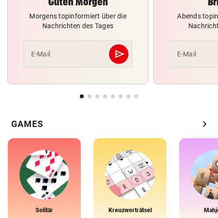
Guten Morgen
Br
Morgens topinformiert über die
Abends topin
Nachrichten des Tages
Nachrich
send
E-Mail
E-Mail
Abschicken
chevron_right
GAMES
Solitär
Kreuzworträtsel
Mahj