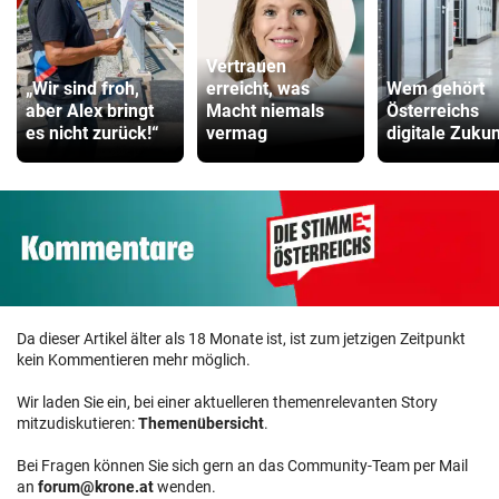
Vertrauen
„Wir sind froh,
erreicht, was
Wem gehört
aber Alex bringt
Macht niemals
Österreichs
es nicht zurück!“
vermag
digitale Zukun
Da dieser Artikel älter als 18 Monate ist, ist zum jetzigen Zeitpunkt
kein Kommentieren mehr möglich.
Wir laden Sie ein, bei einer aktuelleren themenrelevanten Story
mitzudiskutieren:
Themenübersicht
.
Bei Fragen können Sie sich gern an das Community-Team per Mail
an
forum@krone.at
wenden.