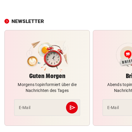
NEWSLETTER
Guten Morgen
Br
Morgens topinformiert über die
Abends topin
Nachrichten des Tages
Nachrich
send
E-Mail
E-Mail
Abschicken