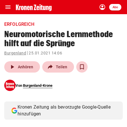
menu
account_circle
Navigation
Anmelden
Abo
close
Schließen
ein-/ausklappen
ERFOLGREICH
Abonnieren
Neuromotorische Lernmethode
hilft auf die Sprünge
account_circle
arrow_right
Anmelden
Burgenland
25.01.2021 14:06
pin_drop
arrow_right
Bundesland auswäh
Wien
play_arrow
Anhören
Teilen
bookmark
Merkliste
Von
Burgenland-Krone
Suchbegriff
search
eingeben
Kronen Zeitung als bevorzugte Google-Quelle
hinzufügen