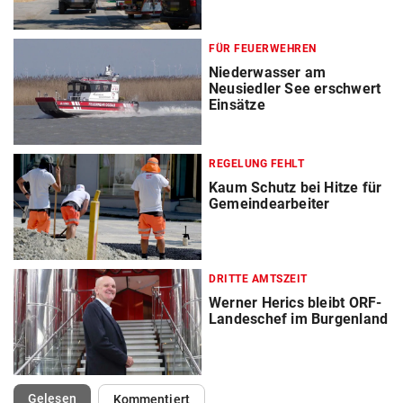
FÜR FEUERWEHREN
Niederwasser am
Neusiedler See erschwert
Einsätze
REGELUNG FEHLT
Kaum Schutz bei Hitze für
Gemeindearbeiter
DRITTE AMTSZEIT
Werner Herics bleibt ORF-
Landeschef im Burgenland
(ausgewählt)
Gelesen
Kommentiert