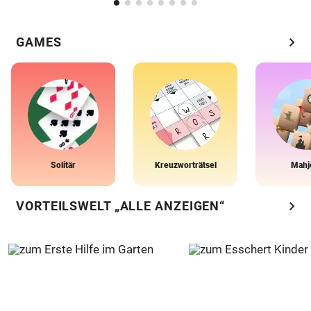
chevron_right
GAMES
Solitär
Kreuzworträtsel
Mahj
chevron_right
VORTEILSWELT „ALLE ANZEIGEN“