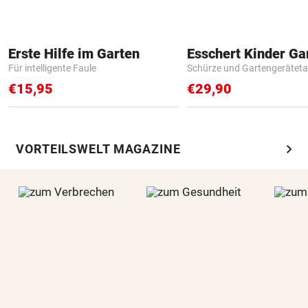
Erste Hilfe im Garten
Für intelligente Faule
Schürze und Gartengerätet
€15,95
€29,90
chevron_right
VORTEILSWELT MAGAZINE