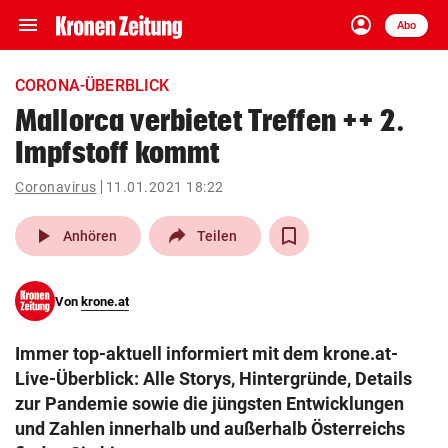
menu
account_circle
Navigation
Anmelden
Abo
close
Schließen
ein-/ausklappen
CORONA-ÜBERBLICK
Abonnieren
Mallorca verbietet Treffen ++ 2.
Impfstoff kommt
account_circle
arrow_right
Anmelden
Coronavirus
11.01.2021 18:22
pin_drop
arrow_right
Bundesland auswäh
Wien
play_arrow
Anhören
Teilen
bookmark
Merkliste
Von
krone.at
Suchbegriff
search
Immer top-aktuell informiert mit dem krone.at-
eingeben
Live-Überblick: Alle Storys, Hintergründe, Details
zur Pandemie sowie die jüngsten Entwicklungen
und Zahlen innerhalb und außerhalb Österreichs