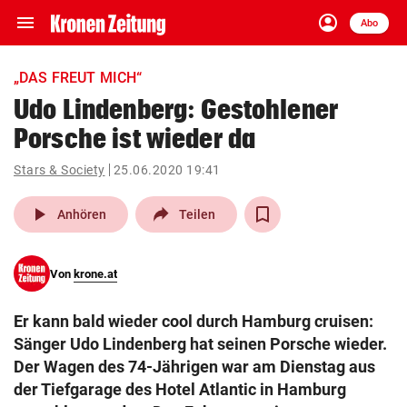
menu
account_circle
Navigation
Anmelden
Abo
close
Schließen
ein-/ausklappen
„DAS FREUT MICH“
Abonnieren
Udo Lindenberg: Gestohlener
Porsche ist wieder da
account_circle
arrow_right
Anmelden
Stars & Society
25.06.2020 19:41
pin_drop
arrow_right
Bundesland auswäh
Wien
play_arrow
Anhören
Teilen
bookmark
Merkliste
Von
krone.at
Suchbegriff
search
Er kann bald wieder cool durch Hamburg cruisen:
eingeben
Sänger Udo Lindenberg hat seinen Porsche wieder.
Der Wagen des 74-Jährigen war am Dienstag aus
der Tiefgarage des Hotel Atlantic in Hamburg