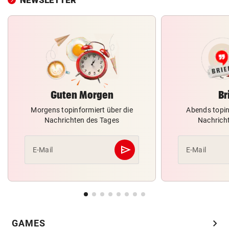
Guten Morgen
Br
Morgens topinformiert über die
Abends topin
Nachrichten des Tages
Nachrich
send
E-Mail
E-Mail
Abschicken
chevron_right
GAMES