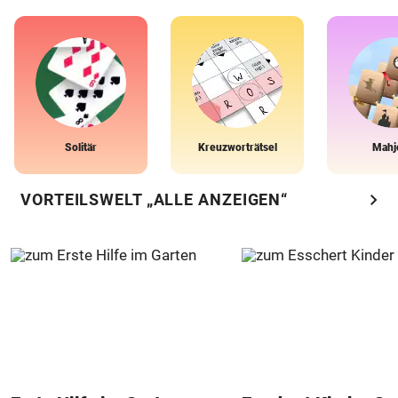
Solitär
Kreuzworträtsel
Mahj
chevron_right
VORTEILSWELT „ALLE ANZEIGEN“