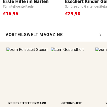
Erste Hilfe im Garten
Für intelligente Faule
Schürze und Gartengerätet
€15,95
€29,90
chevron_right
VORTEILSWELT MAGAZINE
REISEZEIT STEIERMARK
GESUNDHEIT