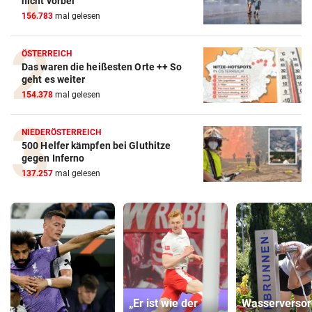
nicht vorbei
156.783
mal gelesen
ÖSTERREICH
Das waren die heißesten Orte ++ So
geht es weiter
154.378
mal gelesen
NIEDERÖSTERREICH
500 Helfer kämpfen bei Gluthitze
gegen Inferno
137.257
mal gelesen
„Er ist wie der
Wasserverso