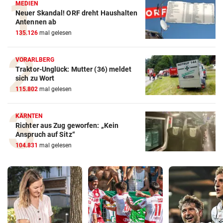
MEDIEN
Neuer Skandal! ORF dreht Haushalten
Antennen ab
135.126
mal gelesen
VORARLBERG
Traktor-Unglück: Mutter (36) meldet
sich zu Wort
115.802
mal gelesen
KÄRNTEN
Richter aus Zug geworfen: „Kein
Anspruch auf Sitz“
104.831
mal gelesen