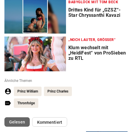
BABYGLÜCK MIT TOM BECK
Drittes Kind für „GZSZ“-
Star Chryssanthi Kavazi
„NOCH LAUTER, GRÖSSER“
Klum wechselt mit
„HeidiFest“ von ProSieben
zu RTL
Ähnliche Themen
Prinz William
Prinz Charles
Thronfolge
(ausgewählt)
Gelesen
Kommentiert