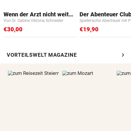
Wenn der Arzt nicht weiter weiß
Der Abenteuer Clu
Von Dr. Sabine Viktoria Schneider
Spielerische Abenteuer mit P
€30,00
€19,90
chevron_right
VORTEILSWELT MAGAZINE