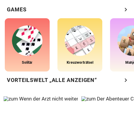
chevron_right
GAMES
Solitär
Kreuzworträtsel
Mahj
chevron_right
VORTEILSWELT „ALLE ANZEIGEN“