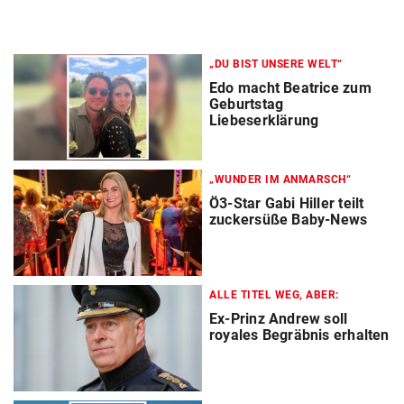
„DU BIST UNSERE WELT“
Edo macht Beatrice zum
Geburtstag
Liebeserklärung
„WUNDER IM ANMARSCH“
Ö3-Star Gabi Hiller teilt
zuckersüße Baby-News
ALLE TITEL WEG, ABER:
Ex-Prinz Andrew soll
royales Begräbnis erhalten