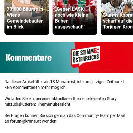
70.000 Bäume in
„Gegen LASK
Wiens
noch wie kleine
Sturms Kobra 
Gemeindebauten
Buben
scharf auf die
im Blick
ausgeschaut!“
Torjäger-Kron
Da dieser Artikel älter als 18 Monate ist, ist zum jetzigen Zeitpunkt
kein Kommentieren mehr möglich.
Wir laden Sie ein, bei einer aktuelleren themenrelevanten Story
mitzudiskutieren:
Themenübersicht
.
Bei Fragen können Sie sich gern an das Community-Team per Mail
an
forum@krone.at
wenden.