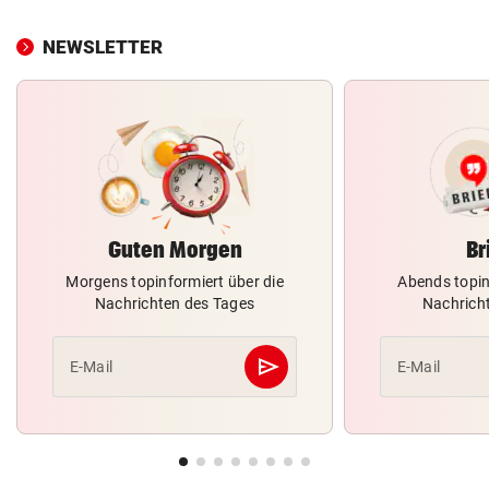
NEWSLETTER
Guten Morgen
Br
Morgens topinformiert über die
Abends topin
Nachrichten des Tages
Nachrich
send
E-Mail
E-Mail
Abschicken