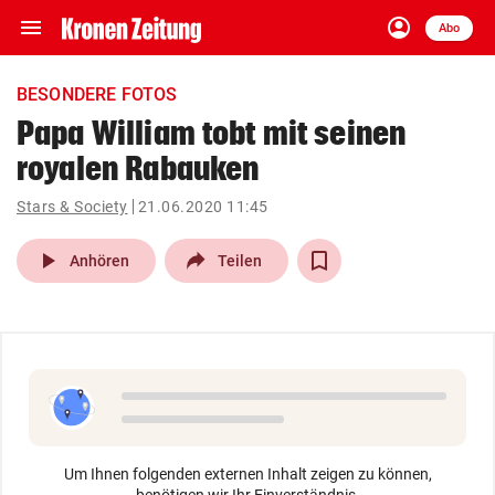
menu
account_circle
Navigation
Anmelden
Abo
close
Schließen
ein-/ausklappen
BESONDERE FOTOS
Abonnieren
Papa William tobt mit seinen
royalen Rabauken
account_circle
arrow_right
Anmelden
Stars & Society
21.06.2020 11:45
pin_drop
arrow_right
Bundesland auswäh
Wien
play_arrow
Anhören
Teilen
bookmark
Merkliste
Suchbegriff
search
eingeben
Um Ihnen folgenden externen Inhalt zeigen zu können,