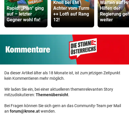
Knoll bei EM
Warten auf Hi
Rapid: „Plan“ ging
Achter vom Turm
Hilfen der
auf – letzter
++ Lotfi auf Rang
Regierung ge
Gegner wohl fix!
12!
weiter
Da dieser Artikel älter als 18 Monate ist, ist zum jetzigen Zeitpunkt
kein Kommentieren mehr möglich.
Wir laden Sie ein, bei einer aktuelleren themenrelevanten Story
mitzudiskutieren:
Themenübersicht
.
Bei Fragen können Sie sich gern an das Community-Team per Mail
an
forum@krone.at
wenden.