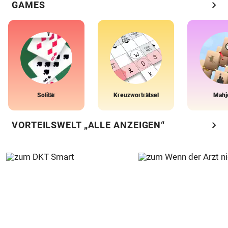
chevron_right
GAMES
Solitär
Kreuzworträtsel
Mahj
chevron_right
VORTEILSWELT „ALLE ANZEIGEN“