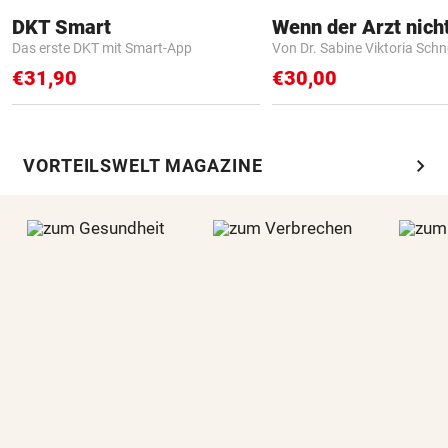
DKT Smart
Das erste DKT mit Smart-App
Von Dr. Sabine Viktoria Schn
€31,90
€30,00
chevron_right
VORTEILSWELT MAGAZINE