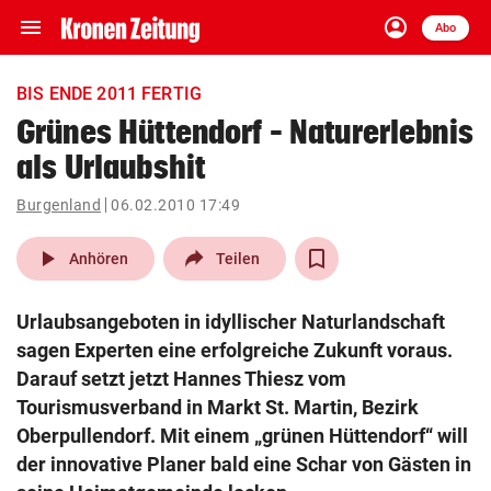
menu
account_circle
Navigation
Anmelden
Abo
close
Schließen
ein-/ausklappen
BIS ENDE 2011 FERTIG
Abonnieren
Grünes Hüttendorf – Naturerlebnis
als Urlaubshit
account_circle
arrow_right
Anmelden
Burgenland
06.02.2010 17:49
pin_drop
arrow_right
Bundesland auswäh
Wien
play_arrow
Anhören
Teilen
bookmark
Merkliste
Urlaubsangeboten in idyllischer Naturlandschaft
sagen Experten eine erfolgreiche Zukunft voraus.
Suchbegriff
Darauf setzt jetzt Hannes Thiesz vom
search
eingeben
Tourismusverband in Markt St. Martin, Bezirk
Oberpullendorf. Mit einem „grünen Hüttendorf“ will
der innovative Planer bald eine Schar von Gästen in