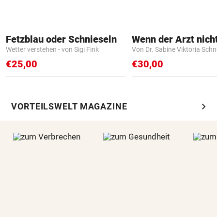
Fetzblau oder Schnieseln
Wetter verstehen - von Sigi Fink
Von Dr. Sabine Viktoria Schn
€25,00
€30,00
chevron_right
VORTEILSWELT MAGAZINE