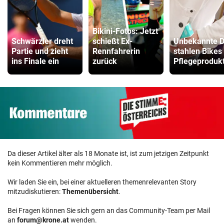
Bikini-Fotos: Jetzt
Schwärzler dreht
schießt Ex-
Unbekannte D
Partie und zieht
Rennfahrerin
stahlen Bikes
ins Finale ein
zurück
Pflegeproduk
Da dieser Artikel älter als 18 Monate ist, ist zum jetzigen Zeitpunkt
kein Kommentieren mehr möglich.
Wir laden Sie ein, bei einer aktuelleren themenrelevanten Story
mitzudiskutieren:
Themenübersicht
.
Bei Fragen können Sie sich gern an das Community-Team per Mail
an
forum@krone.at
wenden.