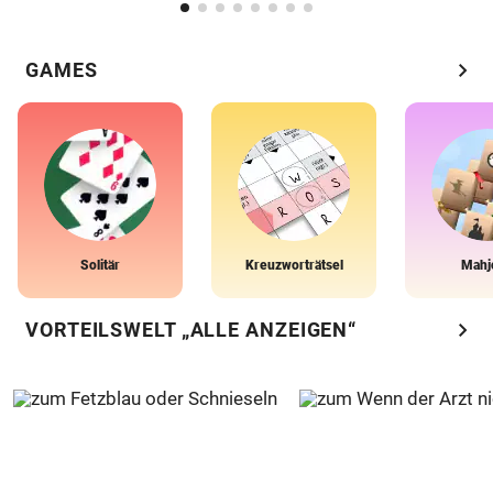
chevron_right
GAMES
Solitär
Kreuzworträtsel
Mahj
chevron_right
VORTEILSWELT „ALLE ANZEIGEN“