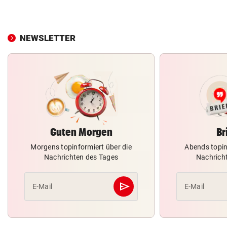
NEWSLETTER
Guten Morgen
Br
Morgens topinformiert über die
Abends topin
Nachrichten des Tages
Nachrich
send
E-Mail
E-Mail
Abschicken