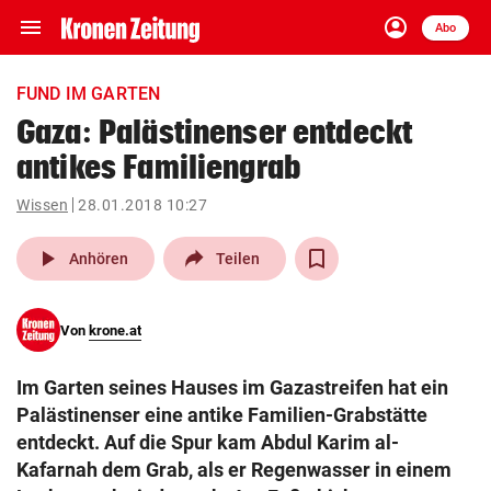
menu
account_circle
Navigation
Anmelden
Abo
close
Schließen
ein-/ausklappen
FUND IM GARTEN
Abonnieren
Gaza: Palästinenser entdeckt
antikes Familiengrab
account_circle
arrow_right
Anmelden
Wissen
28.01.2018 10:27
pin_drop
arrow_right
Bundesland auswäh
Wien
play_arrow
Anhören
Teilen
bookmark
Merkliste
Von
krone.at
Suchbegriff
search
Im Garten seines Hauses im Gazastreifen hat ein
eingeben
Palästinenser eine antike Familien-Grabstätte
entdeckt. Auf die Spur kam Abdul Karim al-
Kafarnah dem Grab, als er Regenwasser in einem