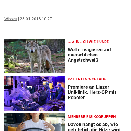
Wissen
28.01.2018 10:27
... ÄHNLICH WIE HUNDE
Wölfe reagieren auf
menschlichen
Angstschweiß
PATIENTEN WOHLAUF
Premiere an Linzer
Uniklinik: Herz-OP mit
Roboter
MEHRERE RISIKOGRUPPEN
Davon hängt es ab, wie
gefährlich die Hitze wird