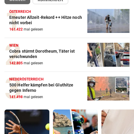
ÖSTERREICH
Erneuter Allzeit-Rekord ++ Hitze noch
nicht vorbei
161.422
mal gelesen
WIEN
Cobra stürmt Dorotheum, Täter ist
verschwunden
142.805
mal gelesen
NIEDERÖSTERREICH
500 Helfer kämpfen bei Gluthitze
gegen Inferno
141.498
mal gelesen