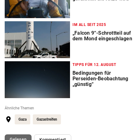
IM ALL SEIT 2025
„Falcon 9“-Schrottteil auf
dem Mond eingeschlagen
TIPPS FÜR 12. AUGUST
Bedingungen für
Perseiden-Beobachtung
„günstig“
Ähnliche Themen
Gaza
Gazastreifen
(ausgewählt)
Gelesen
Kommentiert