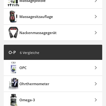
Massagepistole
Massagesitzauflage
Nackenmassagegerät
O-P
6 Vergleiche
OPC
Ohrthermometer
Omega-3