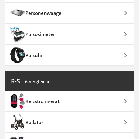
Personenwaage
Pulsoximeter
Pulsuhr
R-S
6 Vergleiche
Reizstromgerät
Rollator