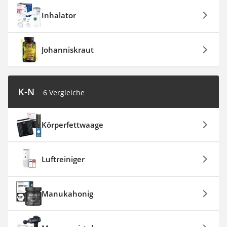
Inhalator
Johanniskraut
K-N
6 Vergleiche
Körperfettwaage
Luftreiniger
Manukahonig