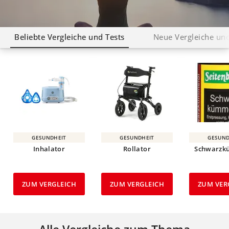
e
u
© Krone Multimedia GmbH & Co KG 2026
g
s
Muthgasse 2, 1190 Wien
r
k
Beliebte Vergleiche und Tests
Neue Vergleiche und
i
l
f
a
f
p
e
p
i
e
n
n
g
e
b
GESUNDHEIT
GESUNDHEIT
GESUND
e
Inhalator
Rollator
Schwarzk
n
ZUM VERGLEICH
ZUM VERGLEICH
ZUM VER