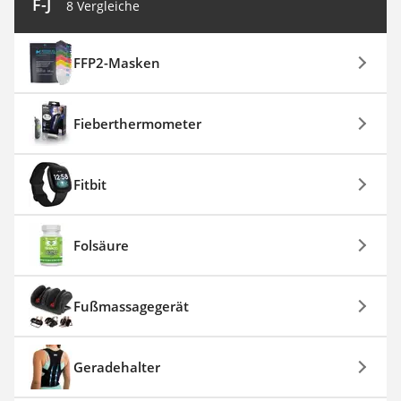
F-J
8 Vergleiche
FFP2-Masken
Fieberthermometer
Fitbit
Folsäure
Fußmassagegerät
Geradehalter