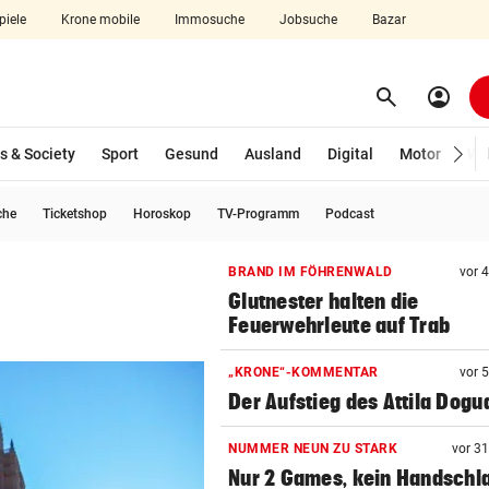
piele
Krone mobile
Immosuche
Jobsuche
Bazar
search
account_circle
Menü aufklappen
Suchen
s & Society
Sport
Gesund
Ausland
Digital
Motor
Wir
che
Ticketshop
Horoskop
TV-Programm
Podcast
len
BRAND IM FÖHRENWALD
vor 
Glutnester halten die
Feuerwehrleute auf Trab
„KRONE“-KOMMENTAR
vor 
Der Aufstieg des Attila Dogu
NUMMER NEUN ZU STARK
vor 3
Nur 2 Games, kein Handschl