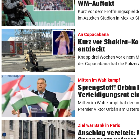
WM-Auftakt
Kurz vor dem Eröffnungsspiel d
im Azteken-Stadion in Mexiko-S
An Copacabana
Kurz vor Shakira-Ko
entdeckt
Knapp drei Wochen vor einem M
der Copacabana hat die Polizei 
Mitten im Wahlkampf
Sprengstoff! Orbán 
Verteidigungsrat ei
Mitten im Wahlkampf hat der un
Premier Viktor Orbán am Osters
Ziel war Bank in Paris
Anschlag vereitelt: