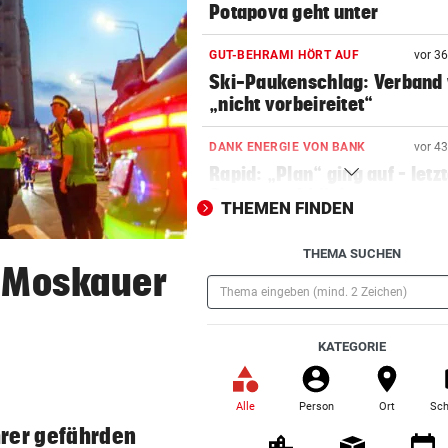
Potapova geht unter
GUT-BEHRAMI HÖRT AUF
vor 3
Ski-Paukenschlag: Verband
„nicht vorbeireitet“
DANK ENERGIE VON BANK
vor 4
Rapid: „Plan“ ging auf – letz
Gegner wohl fix!
THEMEN FINDEN
STRENGES KONZEPT
vor ein
THEMA SUCHEN
Neustifter Kirtag: So soll We
n Moskauer
sicher bleiben
(Pflichtfeld)
„KRONE“-KOMMENTAR
vor ein
KATEGORIE
So treiben sie Republik und 
blaue Hände
Alle
Person
Ort
Sch
(ausgewählt)
BUNDESLIGA IM TICKER
vor ein
hrer gefährden