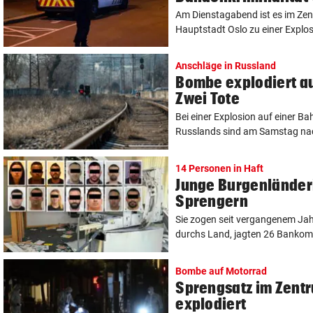
Am Dienstagabend ist es im Ze
Hauptstadt Oslo zu einer Explo
Anschläge in Russland
Bombe explodiert a
Zwei Tote
Bei einer Explosion auf einer B
Russlands sind am Samstag na
14 Personen in Haft
Junge Burgenländer
Sprengern
Sie zogen seit vergangenem Jah
durchs Land, jagten 26 Bankoma
Bombe auf Motorrad
Sprengsatz im Zent
explodiert