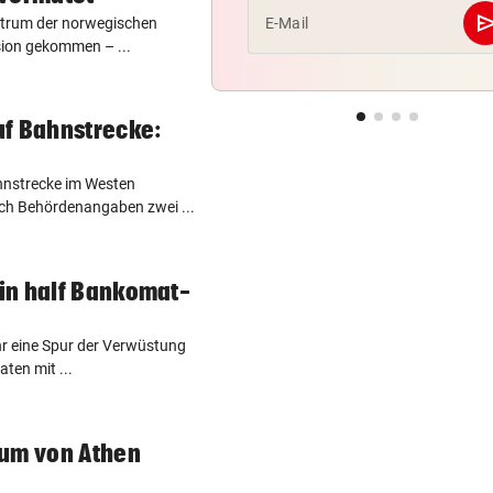
se
ntrum der norwegischen
E-Mail
sion gekommen – ...
uf Bahnstrecke:
ahnstrecke im Westen
ch Behördenangaben zwei ...
in half Bankomat-
r eine Spur der Verwüstung
ten mit ...
rum von Athen