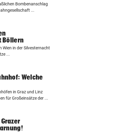
aßlichen Bombenanschlag
ahngesellschaft ...
en
 Böllern
Wien in der Silvesternacht
ze ...
hnhof: Welche
öfen in Graz und Linz
n für Großeinsätze der ...
Grazer
warnung!