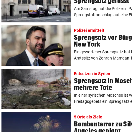
Sprengsatz gefasst
Am Samstag hat die Polizei in P
Sprengstoffanschlag auf eine Fil
Polizei ermittelt
Sprengsatz vor Bürg
New York
Ein geworfener Sprengsatz hat 
Amtssitz von Zohran Mamdani in
Entsetzen in Syrien
Sprengsatz in Mosch
mehrere Tote
In einer syrischen Moschee ist
Freitagsgebets ein Sprengsatz ex
5 Orte als Ziele
Bombenterror zu Sil
Angeles geplant