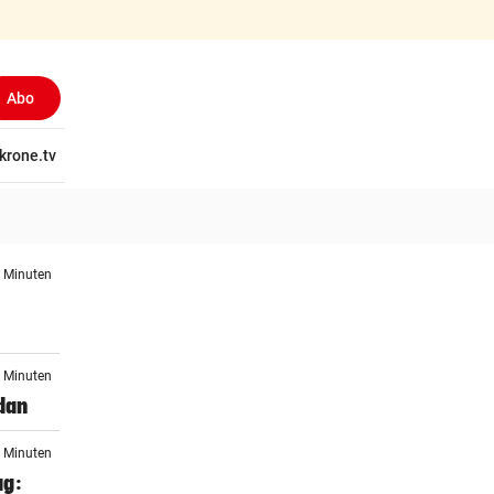
Abo
tschaft
krone.tv
Wissen
Gericht
Kolumnen
Freizeit
Reise
Ti
4 Minuten
5 Minuten
dan
1 Minuten
ag: