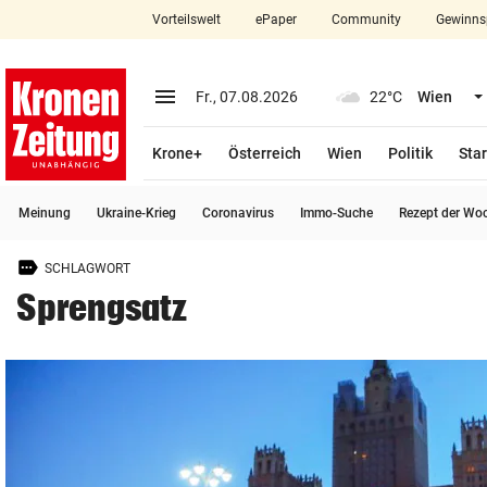
Vorteilswelt
ePaper
Community
Gewinns
close
Schließen
menu
Menü aufklappen
Fr., 07.08.2026
22°C
Wien
Abonnieren
Krone+
Österreich
Wien
Politik
Star
account_circle
arrow_right
Anmelden
Meinung
Ukraine-Krieg
Coronavirus
Immo-Suche
Rezept der Wo
pin_drop
arrow_right
Bundesland auswäh
Wien
SCHLAGWORT
bookmark
Merkliste
Sprengsatz
Suchbegriff
search
eingeben