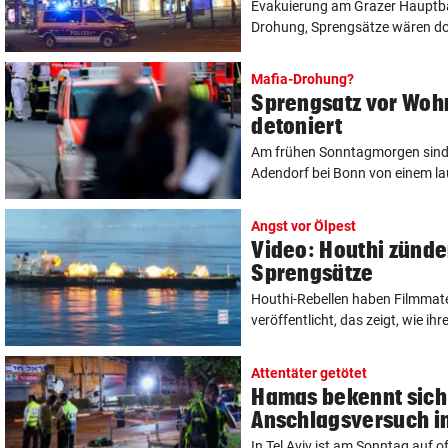
Evakuierung am Grazer Hauptb
Drohung, Sprengsätze wären dor
Mafia-Drohung?
Sprengsatz vor Woh
detoniert
Am frühen Sonntagmorgen sind
Adendorf bei Bonn von einem lau
Angst vor Ölpest
Video: Houthi zünde
Sprengsätze
Houthi-Rebellen haben Filmmate
veröffentlicht, das zeigt, wie ihr
Attentäter getötet
Hamas bekennt sich
Anschlagsversuch in
In Tel Aviv ist am Sonntag auf 