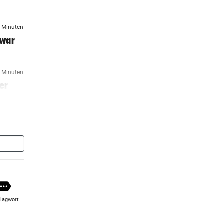
6 Minuten
 war
3 Minuten
ter
er Stunde
infest
er Stunde
ORF in
lagwort
er Stunde