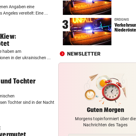
20 x iPhone 16 mit Krone Digi
genen Angaben eine
Abo zu gewinnen!
 Angeles vereitelt: Eine ...
EREIGNIS
3
WOHL SCHWER VERLETZT
vor 
Verkehrsun
„Sah sehr schlimm aus“ – S
Niederöste
Kiew:
um Salzburg-Kicker
ötet
BULLEN-NOTEN IM DETAIL
vor 
zte haben am
NEWSLETTER
Kapitän und „Zauber-Zawie“
nen in der ukrainischen ...
glänzten bei Salzburg
 und Tochter
enischen
ssen Tochter sind in der Nacht
Guten Morgen
Morgens topinformiert über die
Nachrichten des Tages
:
 vermutet