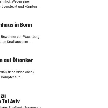
ahnhof: Wegen einer
t versteckt und könnten ...
nhaus in Bonn
 Bewohner von Wachtberg-
ten Knall aus dem ...
n auf Öltanker
rial (siehe Video oben)
e Kämpfer auf ...
 zu
 Tel Aviv
offener Straße ein Sprengsatz