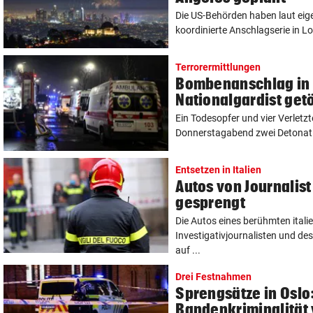
Die US-Behörden haben laut ei
koordinierte Anschlagserie in Los
Terrorermittlungen
Bombenanschlag in 
Nationalgardist get
Ein Todesopfer und vier Verlet
Donnerstagabend zwei Detonatio
Entsetzen in Italien
Autos von Journalist
gesprengt
Die Autos eines berühmten itali
Investigativjournalisten und de
auf ...
Drei Festnahmen
Sprengsätze in Oslo
Bandenkriminalität