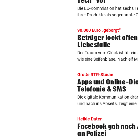
Tech“ vor
Die EU-Kommission hat sechs T
ihrer Produkte als sogenannte G
90.000 Euro „geborgt“
Betrüger lockt offen
Liebesfalle
Der Traum vom Glück ist für ein
wie eine Seifenblase. Nach elf M
Große RTR-Studie:
Apps und Online-Di
Telefonie & SMS
Die digitale Kommunikation drä
und nach ins Abseits, zeigt eine 
Heikle Daten
Facebook gab nach 
an Polizei