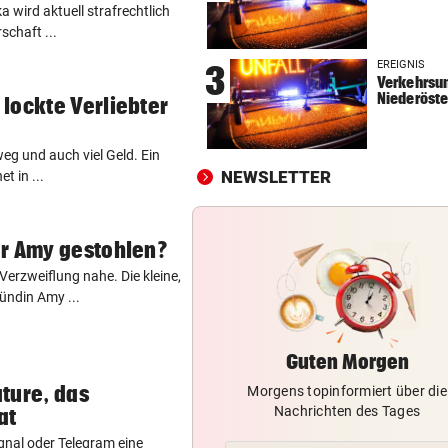
 wird aktuell strafrechtlich
MIT DROGEN IM GEPÄCK
vor 
schaft ...
Mädchen (8) von E-Scooter-
EREIGNIS
3
Fahrer niedergerast
Verkehrsun
Niederöste
lockte Verliebter
BEI FLUCHTVERSUCH
vor 
Polizisten von Motorradfahre
 weg und auch viel Geld. Ein
mitgeschleift
NEWSLETTER
t in ...
EINSATZ IN WOLFURT
vor 
Traktor während der Fahrt in
er Amy gestohlen?
Flammen aufgegangen
 Verzweiflung nahe. Die kleine,
ündin Amy ...
Guten Morgen
ture, das
Morgens topinformiert über die
Nachrichten des Tages
at
nal oder Telegram eine