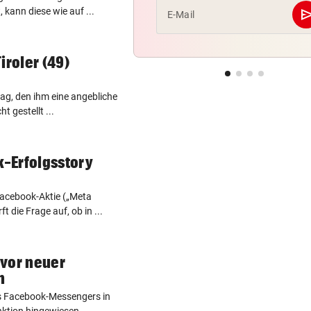
se
 kann diese wie auf ...
E-Mail
iroler (49)
rag, den ihm eine angebliche
t gestellt ...
-Erfolgsstory
Facebook-Aktie („Meta
 die Frage auf, ob in ...
 vor neuer
n
s Facebook-Messengers in
ktion hingewiesen, ...