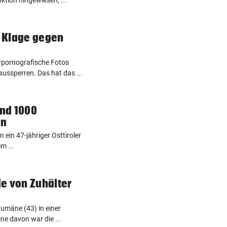
t Klage gegen
erpornografische Fotos
ussperren. Das hat das ...
und 1000
en
n ein 47-jähriger Osttiroler
m ...
e von Zuhälter
Rumäne (43) in einer
ne davon war die ...