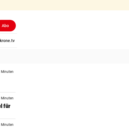
Abo
tschaft
krone.tv
Wissen
Gericht
Kolumnen
Freizeit
Reise
Ti
7 Minuten
0 Minuten
l für
6 Minuten