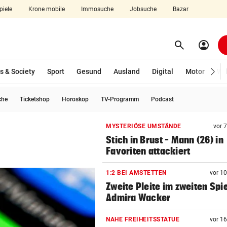
piele
Krone mobile
Immosuche
Jobsuche
Bazar
search
account_circle
Menü aufklappen
Suchen
s & Society
Sport
Gesund
Ausland
Digital
Motor
Wir
che
Ticketshop
Horoskop
TV-Programm
Podcast
len
MYSTERIÖSE UMSTÄNDE
vor 
Stich in Brust – Mann (26) in
Favoriten attackiert
1:2 BEI AMSTETTEN
vor 1
Zweite Pleite im zweiten Spie
Admira Wacker
NAHE FREIHEITSSTATUE
vor 1