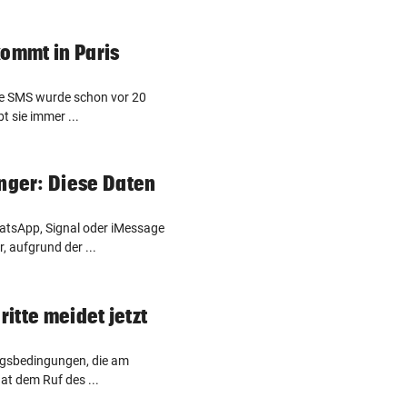
kommt in Paris
Die SMS wurde schon vor 20
bt sie immer ...
ger: Diese Daten
tsApp, Signal oder iMessage
, aufgrund der ...
ritte meidet jetzt
ngsbedingungen, die am
hat dem Ruf des ...