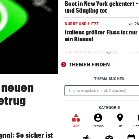
Boot in New York gekentert –
und Säugling tot
DÜRRE UND HITZE
vor 2
Italiens größter Fluss ist nu
ein Rinnsal
AUF MARIAHILFER STRASSE
vor 3
Mann mit Stanleymesser ins
THEMEN FINDEN
Gesicht gestochen
THEMA SUCHEN
DFB-PROFI PACKT AUS:
vor 4
 neuen
Nagelsmann? „Wie das 3 Jah
abgelaufen ist …“
etrug
(Pflichtfeld)
KATEGORIE
„WUNDER IM ANMARSCH“
vor 4
Ö3-Star Gabi Hiller teilt
zuckersüße Baby-News
Alle
Person
Ort
Sch
(ausgewählt)
nal: So sicher ist
42 FLORIANI IM EINSATZ
vor ein