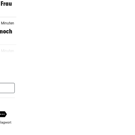
 Frau
8 Minuten
r noch
6 Minuten
1 Minuten
re
4 Minuten
lagwort
er Stunde