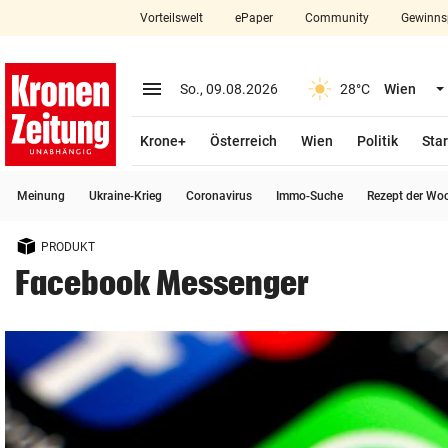
Vorteilswelt
ePaper
Community
Gewinns
close
Schließen
menu
Menü aufklappen
So., 09.08.2026
28°C
Wien
Abonnieren
Krone+
Österreich
Wien
Politik
Star
account_circle
arrow_right
Anmelden
Meinung
Ukraine-Krieg
Coronavirus
Immo-Suche
Rezept der Wo
pin_drop
arrow_right
Bundesland auswäh
Wien
PRODUKT
bookmark
Merkliste
Facebook Messenger
Suchbegriff
search
eingeben