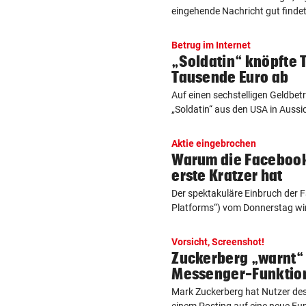
eingehende Nachricht gut findet,
Betrug im Internet
„Soldatin“ knöpfte T
Tausende Euro ab
Auf einen sechstelligen Geldbet
„Soldatin“ aus den USA in Aussich
Aktie eingebrochen
Warum die Facebook
erste Kratzer hat
Der spektakuläre Einbruch der 
Platforms“) vom Donnerstag wirft
Vorsicht, Screenshot!
Zuckerberg „warnt“
Messenger-Funktio
Mark Zuckerberg hat Nutzer de
einem Posting auf eine neue Fun