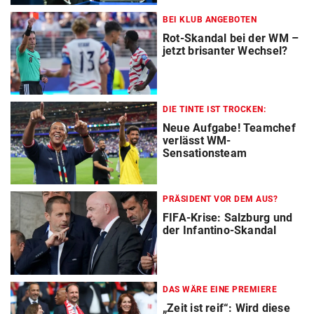
BEI KLUB ANGEBOTEN
Rot-Skandal bei der WM –
jetzt brisanter Wechsel?
DIE TINTE IST TROCKEN:
Neue Aufgabe! Teamchef
verlässt WM-
Sensationsteam
PRÄSIDENT VOR DEM AUS?
FIFA-Krise: Salzburg und
der Infantino-Skandal
DAS WÄRE EINE PREMIERE
„Zeit ist reif“: Wird diese