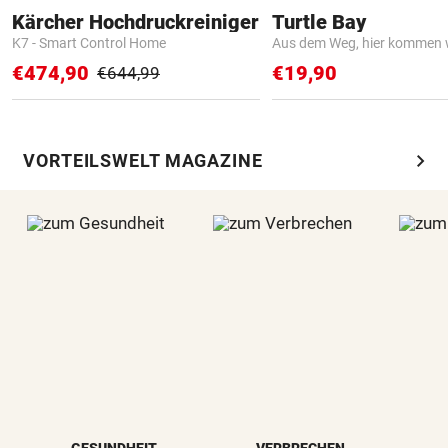
Kärcher Hochdruckreiniger
Turtle Bay
K7 - Smart Control Home
Aus dem Weg, hier kommen w
€474,90
€19,90
€644,99
chevron_right
VORTEILSWELT MAGAZINE