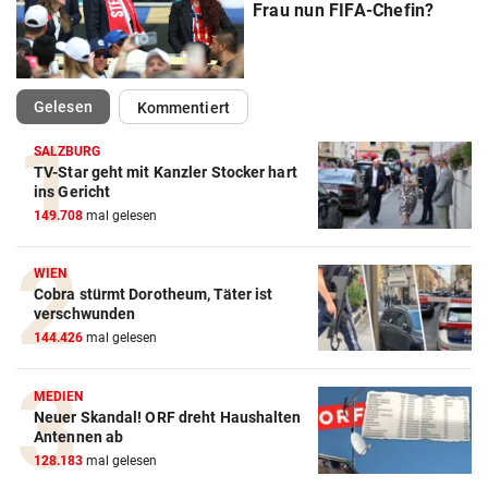
Frau nun FIFA-Chefin?
(ausgewählt)
Gelesen
Kommentiert
SALZBURG
TV-Star geht mit Kanzler Stocker hart
Action-Cam Vergleich
ins Gericht
149.708
mal gelesen
ZUM VERGLEICH
Crosstrainer Vergleich
WIEN
Cobra stürmt Dorotheum, Täter ist
ZUM VERGLEICH
verschwunden
144.426
mal gelesen
E-Bike Vergleich
ZUM VERGLEICH
MEDIEN
Neuer Skandal! ORF dreht Haushalten
Elektro-Scooter Vergleich
Antennen ab
ZUM VERGLEICH
128.183
mal gelesen