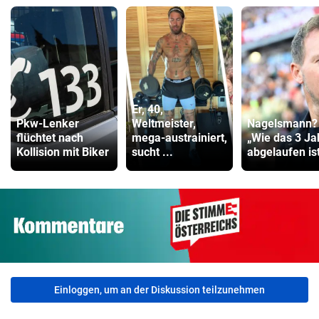
Er, 40,
Pkw-Lenker
Weltmeister,
Nagelsmann?
flüchtet nach
mega-austrainiert,
„Wie das 3 Ja
Kollision mit Biker
sucht ...
abgelaufen ist 
Einloggen, um an der Diskussion teilzunehmen