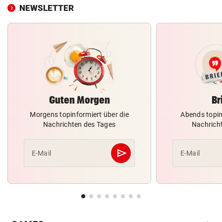
NEWSLETTER
Guten Morgen
Br
Morgens topinformiert über die
Abends topin
Nachrichten des Tages
Nachrich
send
E-Mail
E-Mail
Abschicken