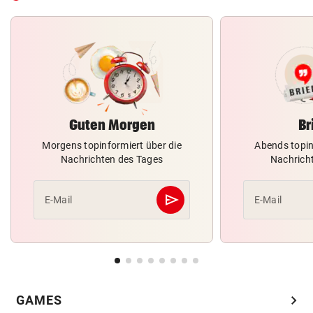
Guten Morgen
Br
Morgens topinformiert über die
Abends topin
Nachrichten des Tages
Nachrich
send
E-Mail
E-Mail
Abschicken
chevron_right
GAMES