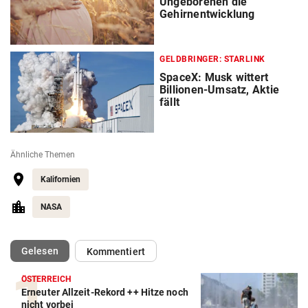
Ungeborenen die
Gehirnentwicklung
GELDBRINGER: STARLINK
SpaceX: Musk wittert
Billionen-Umsatz, Aktie
fällt
Ähnliche Themen
Kalifornien
NASA
(ausgewählt)
Gelesen
Kommentiert
ÖSTERREICH
Erneuter Allzeit-Rekord ++ Hitze noch
nicht vorbei