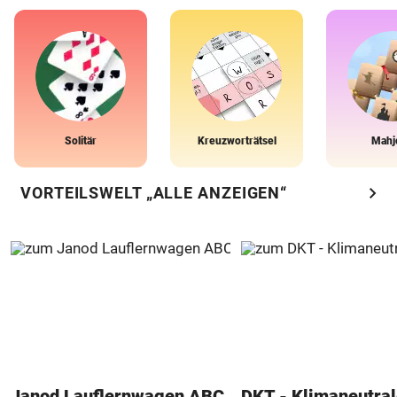
Solitär
Kreuzworträtsel
Mahj
chevron_right
VORTEILSWELT „ALLE ANZEIGEN“
Janod Lauflernwagen ABC