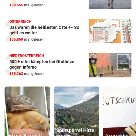
158.665
mal gelesen
ÖSTERREICH
Das waren die heißesten Orte ++ So
geht es weiter
155.860
mal gelesen
NIEDERÖSTERREICH
500 Helfer kämpfen bei Gluthitze
gegen Inferno
139.263
mal gelesen
Spursperre! Hitze