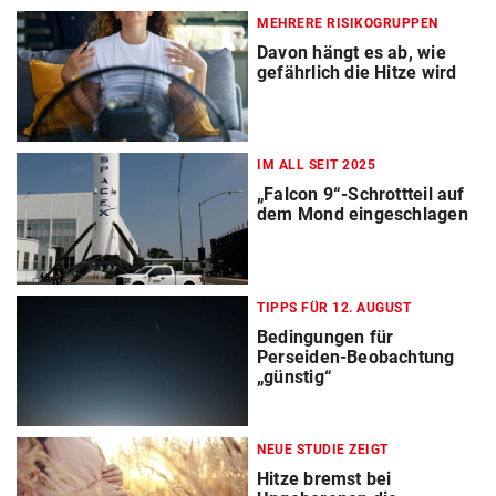
MEHRERE RISIKOGRUPPEN
Davon hängt es ab, wie
gefährlich die Hitze wird
IM ALL SEIT 2025
„Falcon 9“-Schrottteil auf
dem Mond eingeschlagen
TIPPS FÜR 12. AUGUST
Bedingungen für
Perseiden-Beobachtung
„günstig“
NEUE STUDIE ZEIGT
Hitze bremst bei