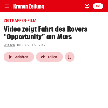
menu
account_circle
Navigation
Anmelden
Abo
close
Schließen
ein-/ausklappen
ZEITRAFFER-FILM
Abonnieren
Video zeigt Fahrt des Rovers
“Opportunity” am Mars
account_circle
arrow_right
Anmelden
Wissen
08.07.2015 09:49
pin_drop
arrow_right
Bundesland auswäh
Wien
play_arrow
Anhören
Teilen
bookmark
Merkliste
Suchbegriff
search
eingeben