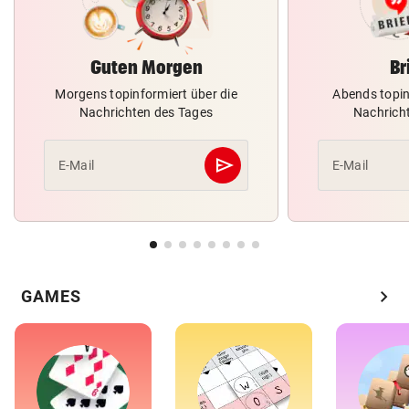
Guten Morgen
Br
Morgens topinformiert über die
Abends topin
Nachrichten des Tages
Nachrich
send
E-Mail
E-Mail
Abschicken
chevron_right
GAMES