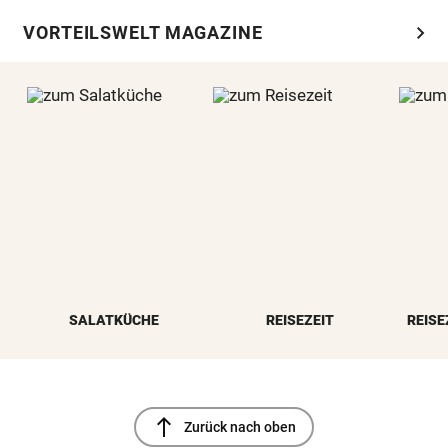
chevron_right
VORTEILSWELT MAGAZINE
SALATKÜCHE
REISEZEIT
REISE
north
Zurück nach oben