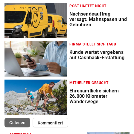
POST HAFTET NICHT
Nachsendeauftrag
versagt: Mahnspesen und
Gebühren
FIRMA STELLT SICH TAUB
Kunde wartet vergebens
auf Cashback-Erstattung
MITHELFER GESUCHT
Ehrenamtliche sichern
26.000 Kilometer
Wanderwege
(ausgewählt)
Gelesen
Kommentiert