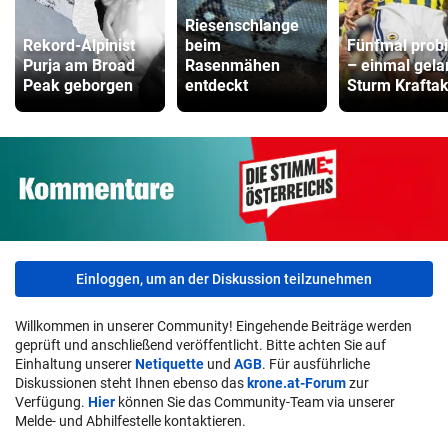
Riesenschlange
Rekord-Alpinist
beim
Fünfmal probi
Purja am Broad
Rasenmähen
– einmal gela
Peak geborgen
entdeckt
Sturm Kraftak
Einloggen, um an der Diskussion teilzunehmen
Willkommen in unserer Community! Eingehende Beiträge werden
geprüft und anschließend veröffentlicht. Bitte achten Sie auf
Einhaltung unserer
Netiquette
und
AGB
. Für ausführliche
Diskussionen steht Ihnen ebenso das
krone.at-Forum
zur
Verfügung.
Hier
können Sie das Community-Team via unserer
Melde- und Abhilfestelle kontaktieren.