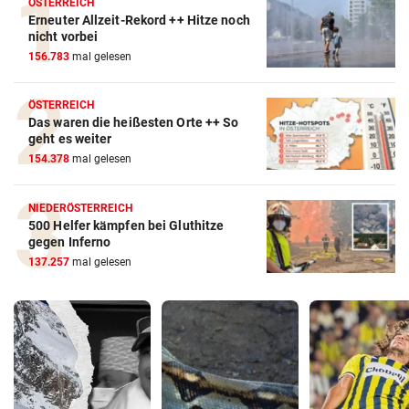
ÖSTERREICH
Erneuter Allzeit-Rekord ++ Hitze noch
nicht vorbei
156.783
mal gelesen
ÖSTERREICH
Das waren die heißesten Orte ++ So
geht es weiter
154.378
mal gelesen
NIEDERÖSTERREICH
500 Helfer kämpfen bei Gluthitze
gegen Inferno
137.257
mal gelesen