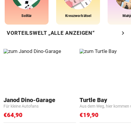
Solitär
Kreuzworträtsel
Mahj
chevron_right
VORTEILSWELT „ALLE ANZEIGEN“
Janod Dino-Garage
Turtle Bay
Für kleine Autofans
Aus dem Weg, hier kommen w
€64,90
€19,90