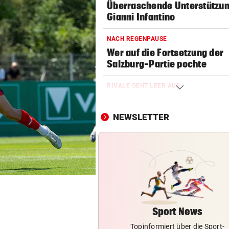
Überraschende Unterstützun
Gianni Infantino
NACH REGENPAUSE
Wer auf die Fortsetzung der
Salzburg-Partie pochte
RIVALE GEHT LEER AUS
Hammer-Wechsel bestätigt: 
will zu Barcelona!“
NEWSLETTER
DER SCHNEE GEHT AUS
Hitzewelle: Nächstes
Sommerskigebiet schließt
GAK-TRAINER BRENNT:
„Wir wollen unsere Heimseri
ausbauen, egal wie!“
Sport News
Topinformiert über die Sport-
NACH HARTEM KAMPF