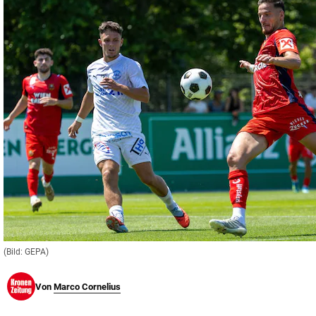
© Krone Multimedia GmbH & Co KG 2026
Muthgasse 2, 1190 Wien
(Bild: GEPA)
Von
Marco Cornelius