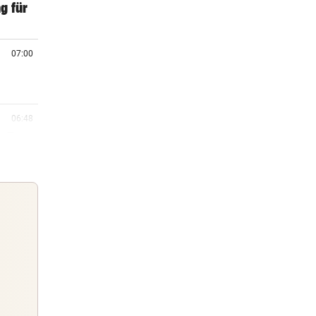
g für
07:00
06:48
„Er
06:01
06:00
e
Guten Morgen
Morgens topinformiert über die
05:55