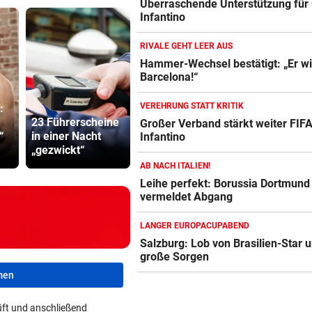
Überraschende Unterstützung für 
Infantino
RIVALE GEHT LEER AUS
Hammer-Wechsel bestätigt: „Er wil
Barcelona!“
VEREHRUNG STATT KRITIK
:
23 Führerscheine
Erstmals seit
Kampfsport
Großer Verband stärkt weiter FIF
“
in einer Nacht
April: Schwärzler
lockt jung
Infantino
„gezwickt“
im Viertelfinale
in tödliche 
AB NACH ITALIEN!
Leihe perfekt: Borussia Dortmund
vermeldet Abgang
LANGER EUROPACUPABEND
Salzburg: Lob von Brasilien-Star 
große Sorgen
men
ft und anschließend