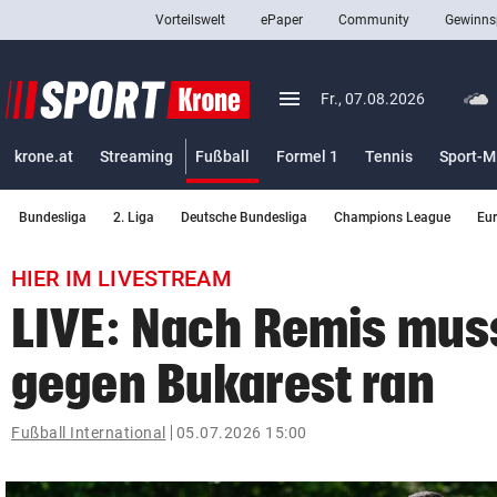
Vorteilswelt
ePaper
Community
Gewinns
close
Schließen
menu
Menü aufklappen
Fr., 07.08.2026
Abonnieren
(ausgewählt)
krone.at
Streaming
Fußball
Formel 1
Tennis
Sport-M
account_circle
arrow_right
Anmelden
Bundesliga
2. Liga
Deutsche Bundesliga
Champions League
Eu
pin_drop
arrow_right
Bundesland auswäh
Wien
HIER IM LIVESTREAM
bookmark
Merkliste
LIVE: Nach Remis mus
gegen Bukarest ran
Suchbegriff
search
eingeben
Fußball International
05.07.2026 15:00