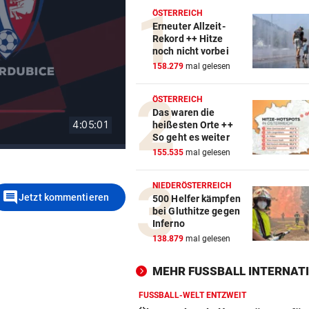
ÖSTERREICH
Erneuter Allzeit-
Rekord ++ Hitze
noch nicht vorbei
158.279
mal gelesen
ÖSTERREICH
Das waren die
heißesten Orte ++
So geht es weiter
155.535
mal gelesen
NIEDERÖSTERREICH
comment
Jetzt kommentieren
500 Helfer kämpfen
bei Gluthitze gegen
Inferno
138.879
mal gelesen
MEHR FUSSBALL INTERNATI
FUSSBALL-WELT ENTZWEIT