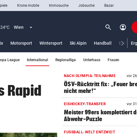
piele
Krone mobile
Immosuche
Jobsuche
Bazar
search
account_circle
Menü aufklappen
Suchen
24°C
Wien
ix
Motorsport
Wintersport
Ski Alpin
Handball
Eishocke
Er
(ausgewählt)
ropa League
International
Regionalliga
Unterhaus
Frauen
len
NACH OLYMPIA-TEILNAHME
vor 2
ÖSV-Rücktritt fix: „Feuer br
s Rapid
nicht mehr!“
EISHOCKEY-TRANSFER
vor 3
Meister 99ers komplettiert 
Abwehr-Puzzle
FUSSBALL-WELT ENTZWEIT