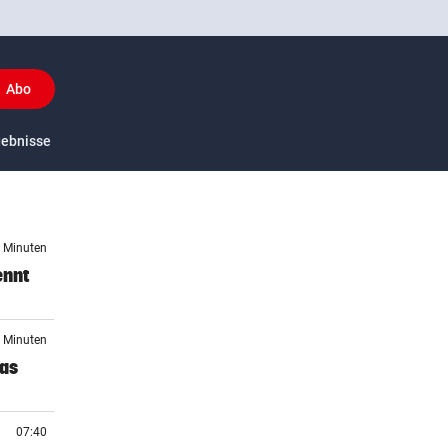
Abo
y
gebnisse
US-Sport
6 Minuten
ennt
1 Minuten
das
07:40