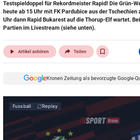
Testspieldoppel für Rekordmeister Rapid! Die Grün
heute ab 15 Uhr mit FK Pardubice aus der Tschechien z
Uhr dann Rapid Bukarest auf die Thorup-Elf wartet. Bei
Partien im Livestream (siehe unten).
play_arrow
Artikel anhören
Teilen
Kronen Zeitung als bevorzugte Google-Q