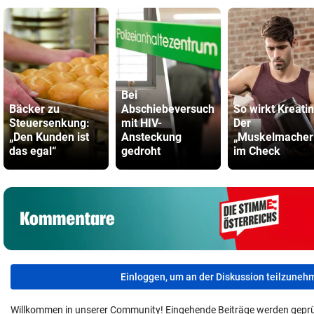
Bei
Bäcker zu
Abschiebeversuch
So wirkt Kreatin
Steuersenkung:
mit HIV-
Der
„Den Kunden ist
Ansteckung
„Muskelmacher
das egal“
gedroht
im Check
Einloggen, um an der Diskussion teilzuneh
Willkommen in unserer Community! Eingehende Beiträge werden geprü