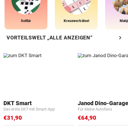
Solitär
Kreuzworträtsel
Mahj
chevron_right
VORTEILSWELT „ALLE ANZEIGEN“
DKT Smart
Janod Dino-Garag
Das erste DKT mit Smart-App
Für kleine Autofans
€31,90
€64,90