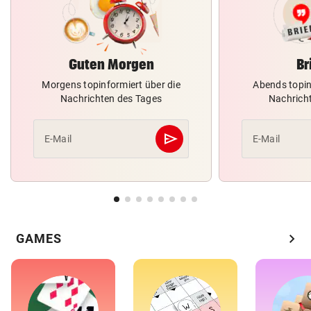
Guten Morgen
Br
Morgens topinformiert über die
Abends topin
Nachrichten des Tages
Nachrich
send
E-Mail
E-Mail
Abschicken
chevron_right
GAMES