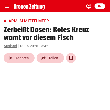
menu
account_circle
Navigation
Anmelden
Abo
close
Schließen
ein-/ausklappen
ALARM IM MITTELMEER
Abonnieren
Zerbeißt Dosen: Rotes Kreuz
warnt vor diesem Fisch
account_circle
arrow_right
Anmelden
Ausland
18.06.2026 13:42
pin_drop
arrow_right
Bundesland auswäh
Wien
play_arrow
Anhören
Teilen
bookmark
Merkliste
Suchbegriff
search
eingeben