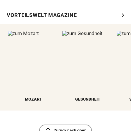
chevron_right
VORTEILSWELT MAGAZINE
MOZART
GESUNDHEIT
north
Zurück nach oben