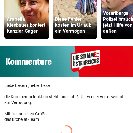
Vorarlbergs
Arabella
Diese Fehler
Polizei brauch
Kiesbauer kontert
kosten im Urlaub
jetzt Hilfe von
Kanzler-Sager
ein Vermögen
außen
Liebe Leserin, lieber Leser,
die Kommentarfunktion steht Ihnen ab 6 Uhr wieder wie gewohnt
zur Verfügung.
Mit freundlichen Grüßen
das krone.at-Team