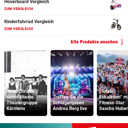
Hoverboard Vergleich
ZUM VERGLEICH
Kinderfahrrad Vergleich
ZUM VERGLEICH
Alle Produkte ansehen
Neue Chronik
„Totale
nennt älteste
Treffen Sie die
Eskalation“ mi
Theatergruppe
Schlagerqueen
Fitness-Star
Kärntens
Andrea Berg live
Sascha Huber