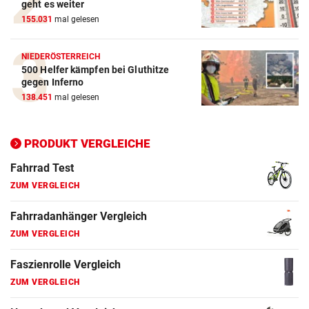
geht es weiter
155.031
mal gelesen
E-Bike Vergleich
ZUM VERGLEICH
NIEDERÖSTERREICH
500 Helfer kämpfen bei Gluthitze
Elektro-Scooter Vergleich
gegen Inferno
ZUM VERGLEICH
138.451
mal gelesen
Ergometer Vergleich
ZUM VERGLEICH
PRODUKT VERGLEICHE
Fahrrad Test
ZUM VERGLEICH
Fahrradanhänger Vergleich
ZUM VERGLEICH
Faszienrolle Vergleich
ZUM VERGLEICH