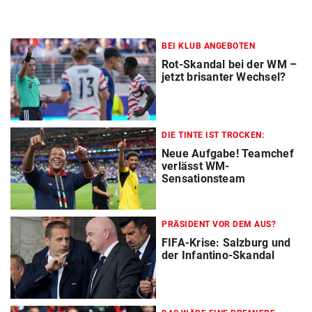
BEI KLUB ANGEBOTEN
Rot-Skandal bei der WM –
jetzt brisanter Wechsel?
DIE TINTE IST TROCKEN:
Neue Aufgabe! Teamchef
verlässt WM-
Sensationsteam
PRÄSIDENT VOR DEM AUS?
FIFA-Krise: Salzburg und
der Infantino-Skandal