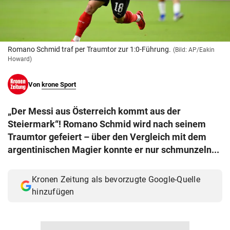
© Krone Multimedia GmbH & Co KG 2026
Muthgasse 2, 1190 Wien
Romano Schmid traf per Traumtor zur 1:0-Führung.
(Bild: AP/Eakin
Howard)
Von
krone Sport
„Der Messi aus Österreich kommt aus der
Steiermark“! Romano Schmid wird nach seinem
Traumtor gefeiert – über den Vergleich mit dem
argentinischen Magier konnte er nur schmunzeln...
Kronen Zeitung als bevorzugte Google-Quelle
hinzufügen