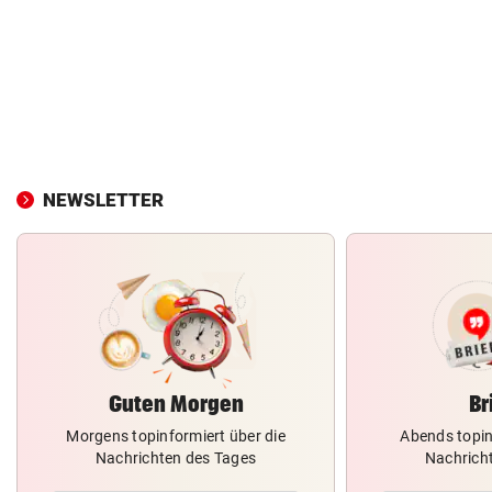
NEWSLETTER
Guten Morgen
Br
Morgens topinformiert über die
Abends topin
Nachrichten des Tages
Nachrich