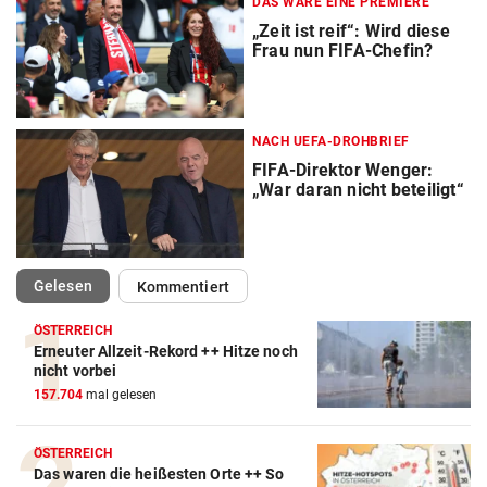
DAS WÄRE EINE PREMIERE
„Zeit ist reif“: Wird diese
Frau nun FIFA-Chefin?
NACH UEFA-DROHBRIEF
FIFA-Direktor Wenger:
„War daran nicht beteiligt“
(ausgewählt)
Gelesen
Kommentiert
ÖSTERREICH
Erneuter Allzeit-Rekord ++ Hitze noch
Action-Cam Vergleich
nicht vorbei
157.704
mal gelesen
ZUM VERGLEICH
Crosstrainer Vergleich
ÖSTERREICH
Das waren die heißesten Orte ++ So
ZUM VERGLEICH