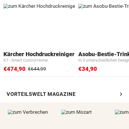
Kärcher Hochdruckreiniger
Asobu-Bestie-Trin
K7 - Smart Control Home
In 3 unterschiedlichen Desig
€474,90
€34,90
€644,99
chevron_right
VORTEILSWELT MAGAZINE