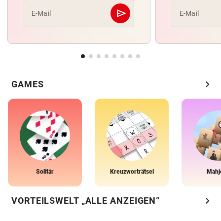
send
E-Mail
E-Mail
Abschicken
chevron_right
GAMES
Solitär
Kreuzworträtsel
Mahj
chevron_right
VORTEILSWELT „ALLE ANZEIGEN“