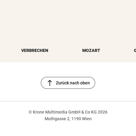
VERBRECHEN
MOZART
north
Zurück nach oben
© Krone Multimedia GmbH & Co KG 2026
Muthgasse 2, 1190 Wien