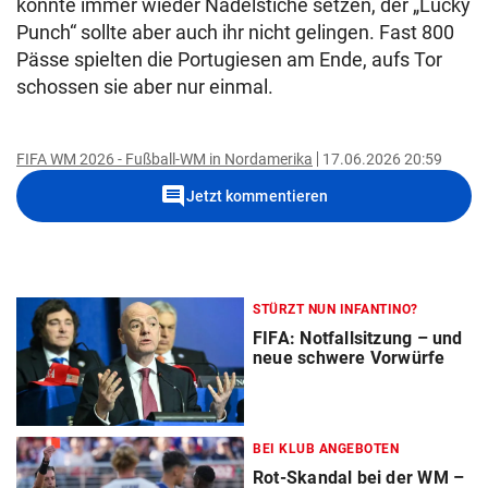
konnte immer wieder Nadelstiche setzen, der „Lucky
Punch“ sollte aber auch ihr nicht gelingen. Fast 800
Pässe spielten die Portugiesen am Ende, aufs Tor
schossen sie aber nur einmal.
FIFA WM 2026 - Fußball-WM in Nordamerika
17.06.2026 20:59
comment
Jetzt kommentieren
STÜRZT NUN INFANTINO?
FIFA: Notfallsitzung – und
neue schwere Vorwürfe
BEI KLUB ANGEBOTEN
Rot-Skandal bei der WM –