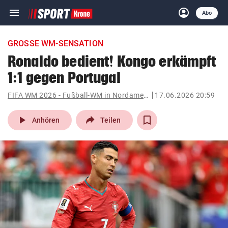
menu
account_circle
Navigation
Anmelden
Abo
close
Schließen
ein-/ausklappen
GROSSE WM-SENSATION
Abonnieren
Ronaldo bedient! Kongo erkämpft
1:1 gegen Portugal
account_circle
arrow_right
Anmelden
FIFA WM 2026 - Fußball-WM in Nordamerika
17.06.2026 20:59
pin_drop
arrow_right
Bundesland auswäh
Wien
play_arrow
Anhören
Teilen
bookmark
Merkliste
Suchbegriff
search
eingeben