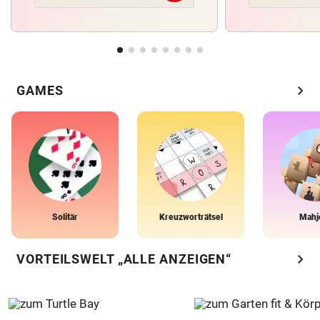
chevron_right
GAMES
Solitär
Kreuzworträtsel
Mahj
chevron_right
VORTEILSWELT „ALLE ANZEIGEN“