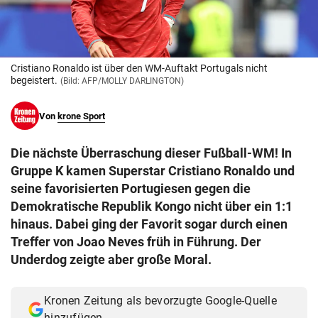
© Krone Multimedia GmbH & Co KG 2026
Muthgasse 2, 1190 Wien
Cristiano Ronaldo ist über den WM-Auftakt Portugals nicht
begeistert.
(Bild: AFP/MOLLY DARLINGTON)
Von
krone Sport
Die nächste Überraschung dieser Fußball-WM! In
Gruppe K kamen Superstar Cristiano Ronaldo und
seine favorisierten Portugiesen gegen die
Demokratische Republik Kongo nicht über ein 1:1
hinaus. Dabei ging der Favorit sogar durch einen
Treffer von Joao Neves früh in Führung. Der
Underdog zeigte aber große Moral.
Kronen Zeitung als bevorzugte Google-Quelle
hinzufügen