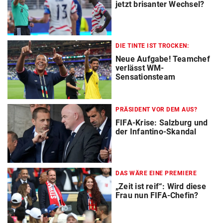
jetzt brisanter Wechsel?
DIE TINTE IST TROCKEN:
Neue Aufgabe! Teamchef
verlässt WM-
Sensationsteam
PRÄSIDENT VOR DEM AUS?
FIFA-Krise: Salzburg und
der Infantino-Skandal
DAS WÄRE EINE PREMIERE
„Zeit ist reif“: Wird diese
Frau nun FIFA-Chefin?