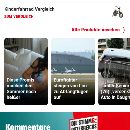
Kinderfahrrad Vergleich
ZUM VERGLEICH
Alle Produkte ansehen
Diese Promis
Eurofighter
machen den
steigen von Linz
Tiroler Senior
Sommer noch
zu Abfangflügen
(76) „versenk
heißer
auf
Auto in Baug