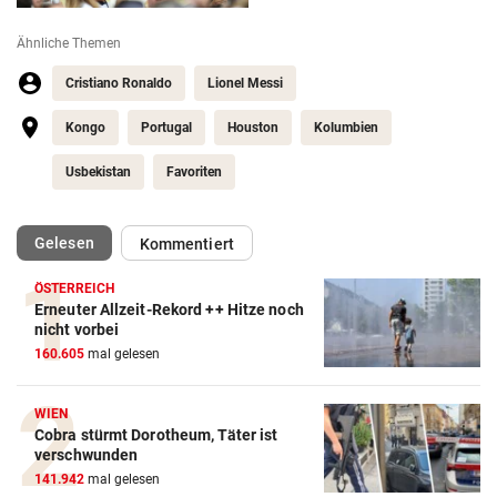
Ähnliche Themen
Cristiano Ronaldo
Lionel Messi
Kongo
Portugal
Houston
Kolumbien
Usbekistan
Favoriten
(ausgewählt)
Gelesen
Kommentiert
ÖSTERREICH
Erneuter Allzeit-Rekord ++ Hitze noch
Action-Cam Vergleich
nicht vorbei
160.605
mal gelesen
ZUM VERGLEICH
Crosstrainer Vergleich
WIEN
Cobra stürmt Dorotheum, Täter ist
ZUM VERGLEICH
verschwunden
141.942
mal gelesen
E-Bike Vergleich