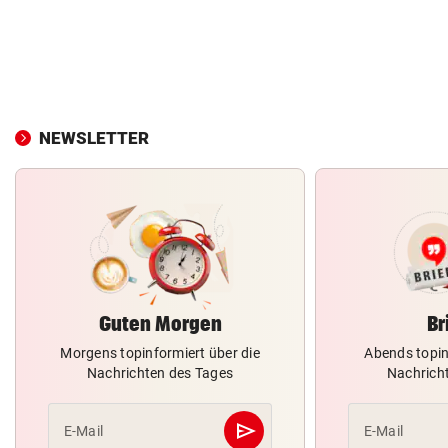
NEWSLETTER
Guten Morgen
Br
Morgens topinformiert über die
Abends topin
Nachrichten des Tages
Nachrich
send
E-Mail
E-Mail
Abschicken