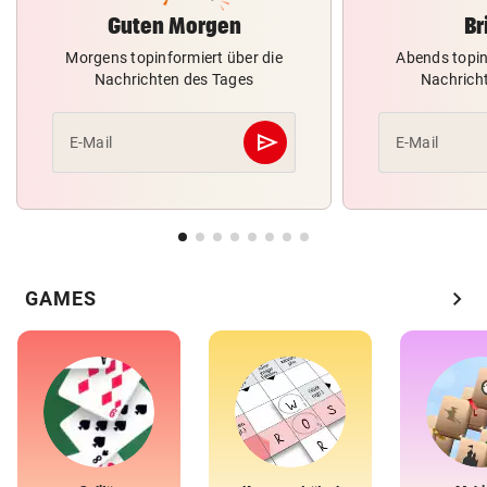
Guten Morgen
Br
Morgens topinformiert über die
Abends topin
Nachrichten des Tages
Nachrich
send
E-Mail
E-Mail
Abschicken
chevron_right
GAMES