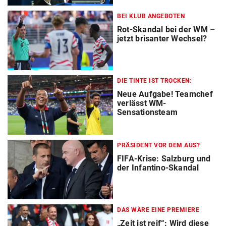
BEI KLUB ANGEBOTEN
Rot-Skandal bei der WM –
jetzt brisanter Wechsel?
DIE TINTE IST TROCKEN:
Neue Aufgabe! Teamchef
verlässt WM-
Sensationsteam
PRÄSIDENT VOR DEM AUS?
FIFA-Krise: Salzburg und
der Infantino-Skandal
DAS WÄRE EINE PREMIERE
„Zeit ist reif“: Wird diese