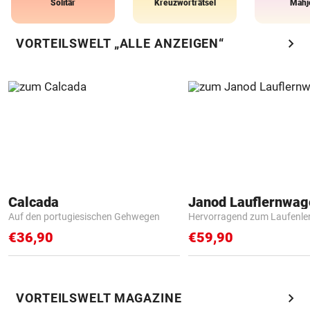
Solitär
Kreuzworträtsel
Mahj
chevron_right
VORTEILSWELT „ALLE ANZEIGEN“
Calcada
Janod Lauflernwa
Auf den portugiesischen Gehwegen
Hervorragend zum Laufenle
€36,90
€59,90
chevron_right
VORTEILSWELT MAGAZINE