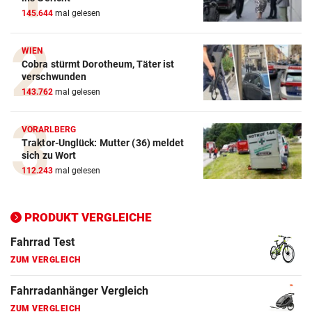
145.644
mal gelesen
ZUM VERGLEICH
Crosstrainer Vergleich
WIEN
Cobra stürmt Dorotheum, Täter ist
ZUM VERGLEICH
verschwunden
143.762
mal gelesen
E-Bike Vergleich
ZUM VERGLEICH
VORARLBERG
Traktor-Unglück: Mutter (36) meldet
Elektro-Scooter Vergleich
sich zu Wort
ZUM VERGLEICH
112.243
mal gelesen
Ergometer Vergleich
ZUM VERGLEICH
PRODUKT VERGLEICHE
Fahrrad Test
ZUM VERGLEICH
Fahrradanhänger Vergleich
ZUM VERGLEICH