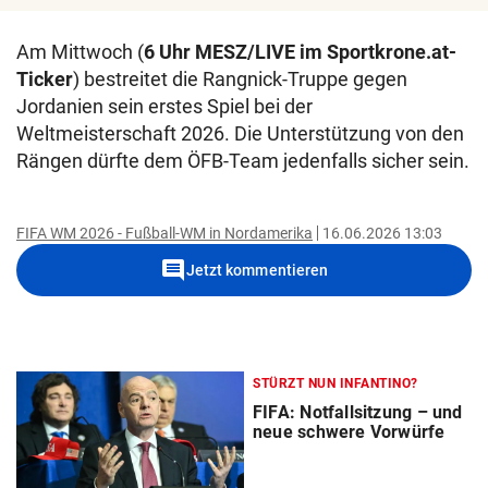
Am Mittwoch (
6 Uhr MESZ/LIVE im Sportkrone.at-
Ticker
) bestreitet die Rangnick-Truppe gegen
Jordanien sein erstes Spiel bei der
Weltmeisterschaft 2026. Die Unterstützung von den
Rängen dürfte dem ÖFB-Team jedenfalls sicher sein.
FIFA WM 2026 - Fußball-WM in Nordamerika
16.06.2026 13:03
comment
Jetzt kommentieren
STÜRZT NUN INFANTINO?
FIFA: Notfallsitzung – und
neue schwere Vorwürfe