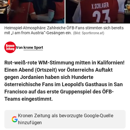
© Krone Multimedia GmbH & Co KG 2026
Muthgasse 2, 1190 Wien
Heimspiel-Atmosphäre: Zahlreiche ÖFB-Fans stimmten sich bereits
mit „I am from Austria“-Gesängen ein.
(Bild: Sportkrone.at)
Von
krone Sport
Rot-weiß-rote WM-Stimmung mitten in Kalifornien!
Einen Abend (Ortszeit) vor Österreichs Auftakt
gegen Jordanien haben sich Hunderte
österreichische Fans im Leopold’s Gasthaus in San
Francisco auf das erste Gruppenspiel des ÖFB-
Teams eingestimmt.
Kronen Zeitung als bevorzugte Google-Quelle
hinzufügen