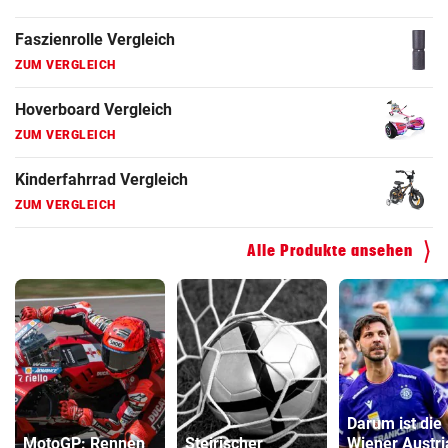
Faszienrolle Vergleich
ZUM VERGLEICH
Hoverboard Vergleich
ZUM VERGLEICH
Kinderfahrrad Vergleich
ZUM VERGLEICH
Alle Produkte ansehen
Darum ist die
MotoGP: Rennen
Steirischer
Wiener Austri