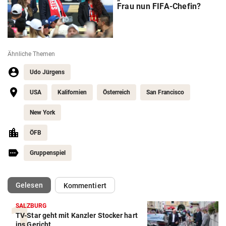
Frau nun FIFA-Chefin?
Ähnliche Themen
Udo Jürgens
USA
Kalifornien
Österreich
San Francisco
New York
ÖFB
Gruppenspiel
(ausgewählt)
Gelesen
Kommentiert
SALZBURG
TV-Star geht mit Kanzler Stocker hart
Action-Cam Vergleich
ins Gericht