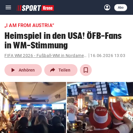
menu
account_circle
Navigation
Anmelden
Abo
close
Schließen
ein-/ausklappen
„I AM FROM AUSTRIA“
Abonnieren
Heimspiel in den USA! ÖFB-Fans
in WM-Stimmung
account_circle
arrow_right
Anmelden
FIFA WM 2026 - Fußball-WM in Nordamerika
16.06.2026 13:03
pin_drop
arrow_right
Bundesland auswäh
Wien
play_arrow
Anhören
Teilen
bookmark
Merkliste
Suchbegriff
search
eingeben