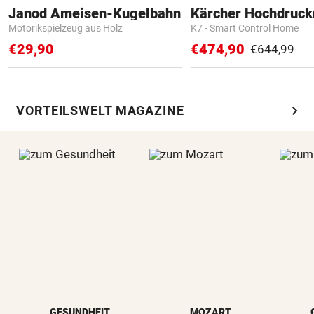
Janod Ameisen-Kugelbahn
Kärcher Hochdruck
Motorikspielzeug aus Holz
K7 - Smart Control Home
€29,90
€474,90
€644,99
chevron_right
VORTEILSWELT MAGAZINE
GESUNDHEIT
MOZART