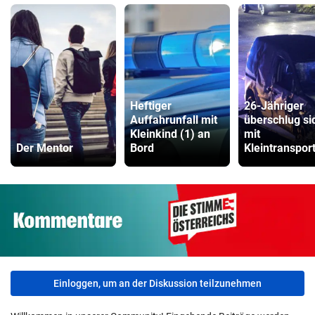
Heftiger
26-Jähriger
Auffahrunfall mit
überschlug si
Kleinkind (1) an
mit
Der Mentor
Bord
Kleintranspor
Einloggen, um an der Diskussion teilzunehmen