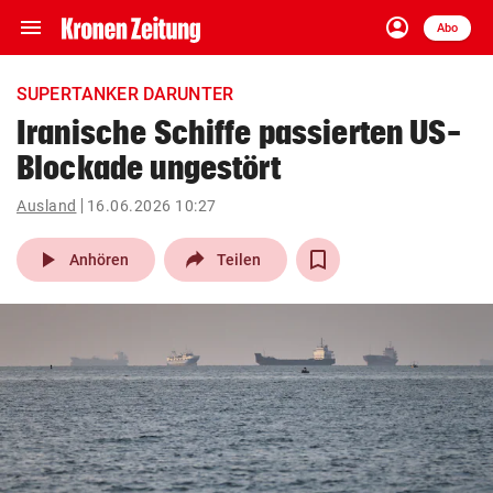
menu
account_circle
Navigation
Anmelden
Abo
close
Schließen
ein-/ausklappen
SUPERTANKER DARUNTER
Abonnieren
Iranische Schiffe passierten US-
Blockade ungestört
account_circle
arrow_right
Anmelden
Ausland
16.06.2026 10:27
pin_drop
arrow_right
Bundesland auswäh
Wien
play_arrow
Anhören
Teilen
bookmark
Merkliste
Suchbegriff
search
eingeben