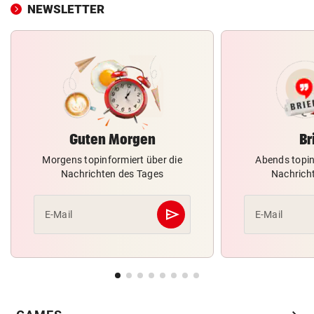
NEWSLETTER
Guten Morgen
Br
Morgens topinformiert über die
Abends topin
Nachrichten des Tages
Nachrich
send
E-Mail
E-Mail
Abschicken