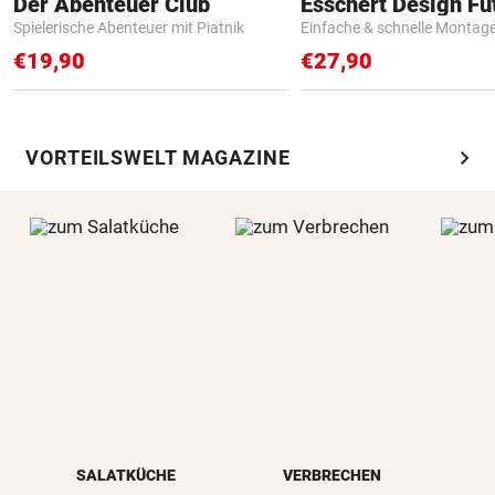
Der Abenteuer Club
Spielerische Abenteuer mit Piatnik
Einfache & schnelle Montag
€19,90
€27,90
chevron_right
VORTEILSWELT MAGAZINE
SALATKÜCHE
VERBRECHEN