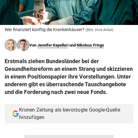
© Krone Multimedia GmbH & Co KG 2026
Muthgasse 2, 1190 Wien
Wer finanziert künftig die Krankenhäuser?
(Bild: Imre Antal)
Von
Jennifer Kapellari
und
Nikolaus Frings
Erstmals ziehen Bundesländer bei der
Gesundheitsreform an einem Strang und skizzieren
in einem Positionspapier ihre Vorstellungen. Unter
anderem gibt es überraschende Tauschangebote
und die Forderung nach zwei neue Fonds.
Kronen Zeitung als bevorzugte Google-Quelle
hinzufügen