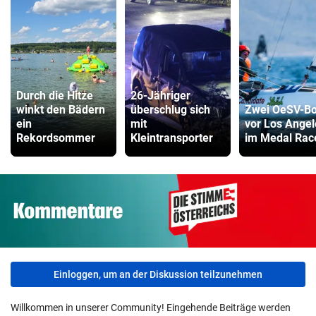
Durch die Hitze
26-Jähriger
winkt den Bädern
überschlug sich
Zwei OeSV-Bo
ein
mit
vor Los Angel
Rekordsommer
Kleintransporter
im Medal Rac
Einloggen, um an der Diskussion teilzunehmen
Willkommen in unserer Community! Eingehende Beiträge werden