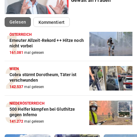
Gewalt an Frauen
(ausgewählt)
Gelesen
Kommentiert
ÖSTERREICH
Erneuter Allzeit-Rekord ++ Hitze noch
nicht vorbei
161.081
mal gelesen
WIEN
Cobra stürmt Dorotheum, Täter ist
verschwunden
142.537
mal gelesen
NIEDERÖSTERREICH
500 Helfer kämpfen bei Gluthitze
gegen Inferno
141.272
mal gelesen