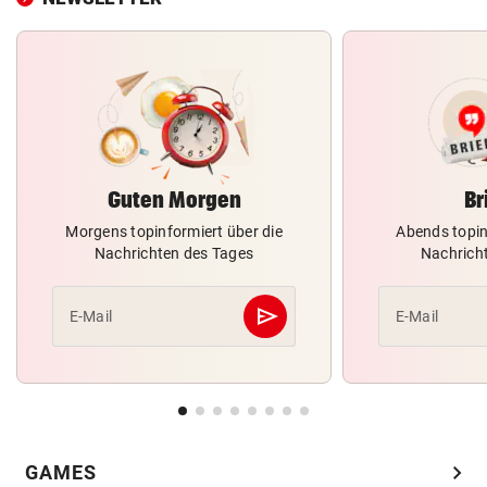
Guten Morgen
Br
Morgens topinformiert über die
Abends topin
Nachrichten des Tages
Nachrich
send
E-Mail
E-Mail
Abschicken
chevron_right
GAMES