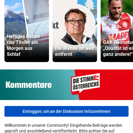
Heftiges Beben
riss Tiroler am
GAK-Heimstar
Morgen aus
Die Wende ist weit
„Qualität ist e
Schlaf
entfernt
ganz andere!“
Einloggen, um an der Diskussion teilzunehmen
Willkommen in unserer Community! Eingehende Beiträge werden
geprüft und anschließend veröffentlicht. Bitte achten Sie auf