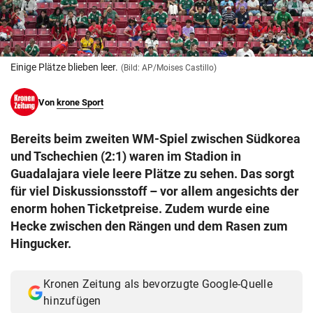
© Krone Multimedia GmbH & Co KG 2026
Muthgasse 2, 1190 Wien
Einige Plätze blieben leer.
(Bild: AP/Moises Castillo)
Von
krone Sport
Bereits beim zweiten WM-Spiel zwischen Südkorea
und Tschechien (2:1) waren im Stadion in
Guadalajara viele leere Plätze zu sehen. Das sorgt
für viel Diskussionsstoff – vor allem angesichts der
enorm hohen Ticketpreise. Zudem wurde eine
Hecke zwischen den Rängen und dem Rasen zum
Hingucker.
Kronen Zeitung als bevorzugte Google-Quelle
hinzufügen