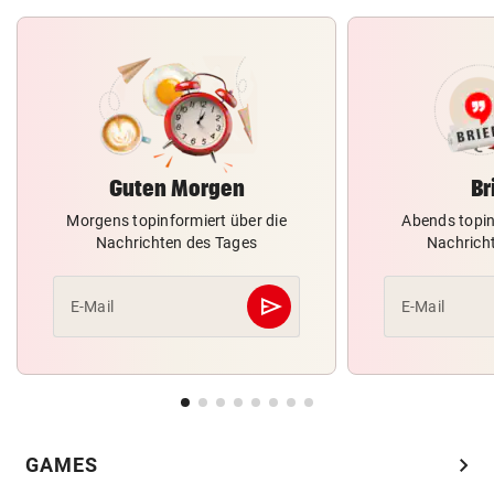
Guten Morgen
Br
Morgens topinformiert über die
Abends topin
Nachrichten des Tages
Nachrich
send
E-Mail
E-Mail
Abschicken
chevron_right
GAMES