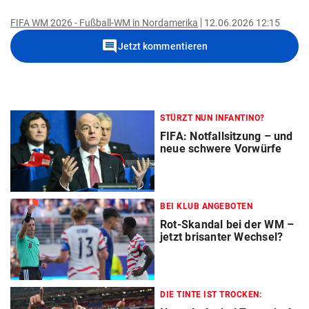
FIFA WM 2026 - Fußball-WM in Nordamerika
12.06.2026 12:15
comment
Jetzt kommentieren
STÜRZT NUN INFANTINO?
FIFA: Notfallsitzung – und
neue schwere Vorwürfe
BEI KLUB ANGEBOTEN
Rot-Skandal bei der WM –
jetzt brisanter Wechsel?
DIE TINTE IST TROCKEN: