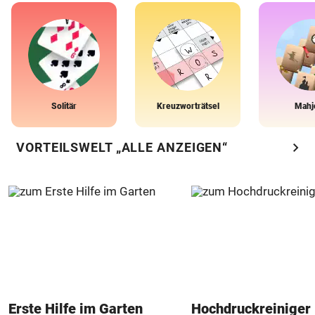
Solitär
Kreuzworträtsel
Mahj
chevron_right
VORTEILSWELT „ALLE ANZEIGEN“
Erste Hilfe im Garten
Hochdruckreiniger 