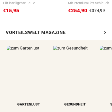
Für intelligente Faule
Mit PremiumFlex-Schlauch
€15,95
€254,90
€374,99
chevron_right
VORTEILSWELT MAGAZINE
GARTENLUST
GESUNDHEIT