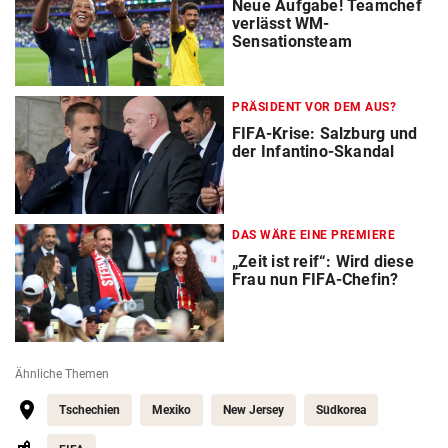
Neue Aufgabe! Teamchef
verlässt WM-
Sensationsteam
PRÄSIDENT VOR DEM AUS?
FIFA-Krise: Salzburg und
der Infantino-Skandal
DAS WÄRE EINE PREMIERE
„Zeit ist reif“: Wird diese
Frau nun FIFA-Chefin?
Ähnliche Themen
Tschechien
Mexiko
New Jersey
Südkorea