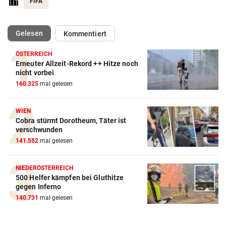
FIFA
(ausgewählt)
Gelesen
Kommentiert
ÖSTERREICH
Erneuter Allzeit-Rekord ++ Hitze noch
Action-Cam Vergleich
nicht vorbei
160.325
mal gelesen
ZUM VERGLEICH
Crosstrainer Vergleich
WIEN
Cobra stürmt Dorotheum, Täter ist
ZUM VERGLEICH
verschwunden
141.552
mal gelesen
E-Bike Vergleich
ZUM VERGLEICH
NIEDERÖSTERREICH
500 Helfer kämpfen bei Gluthitze
Elektro-Scooter Vergleich
gegen Inferno
ZUM VERGLEICH
140.731
mal gelesen
Ergometer Vergleich