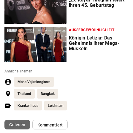
ihren 45. Geburtstag
AUSSERGEWÖHNLICH FIT
Königin Letizia: Das
Geheimnis ihrer Mega-
Muskeln
Ähnliche Themen
Maha Vajiralongkorn
Thailand
Bangkok
Krankenhaus
Leichnam
(ausgewählt)
Gelesen
Kommentiert