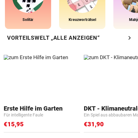
Solitär
Kreuzworträtsel
Mahj
chevron_right
VORTEILSWELT „ALLE ANZEIGEN“
Erste Hilfe im Garten
Für intelligente Faule
Ein Spiel aus abbaubaren Ma
€15,95
€31,90