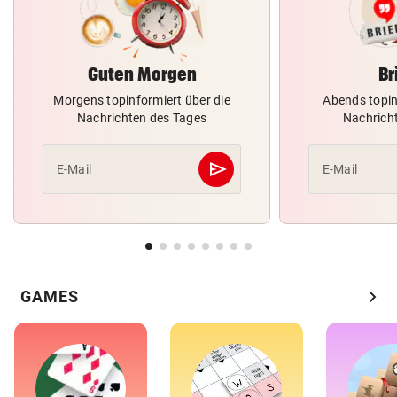
Guten Morgen
Br
Morgens topinformiert über die
Abends topin
Nachrichten des Tages
Nachrich
send
E-Mail
E-Mail
Abschicken
chevron_right
GAMES