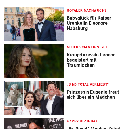
ROYALER NACHWUCHS
Babyglück für Kaiser-
Urenkelin Eleonore
Habsburg
NEUER SOMMER-STYLE
Kronprinzessin Leonor
begeistert mit
Traumlocken
„SIND TOTAL VERLIEBT“
Prinzessin Eugenie freut
sich über ein Mädchen
HAPPY BIRTHDAY
„Ex-Royal“ Meghan feiert