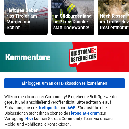
Heftiges Beben
riss Tiroler am
Im Südburgenland
Nach Rissen: 
Morgen aus
heißt es: Dusche
im Tiroler Bez
Schlaf
statt Badewanne!
Imst entnom
Einloggen, um an der Diskussion teilzunehmen
Willkommen in unserer Community! Eingehende Beiträge werden
geprüft und anschließend veröffentlicht. Bitte achten Sie auf
Einhaltung unserer
Netiquette
und
AGB
. Für ausführliche
Diskussionen steht Ihnen ebenso das
krone.at-Forum
zur
Verfügung.
Hier
können Sie das Community-Team via unserer
Melde- und Abhilfestelle kontaktieren.