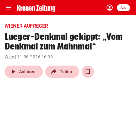
menu
account_circle
Navigation
Anmelden
Abo
close
Schließen
ein-/ausklappen
WIENER AUFREGER
Abonnieren
Lueger-Denkmal gekippt: „Vom
Denkmal zum Mahnmal“
account_circle
arrow_right
Anmelden
Wien
11.06.2026 16:00
pin_drop
arrow_right
Bundesland auswäh
Wien
play_arrow
Anhören
Teilen
bookmark
Merkliste
Suchbegriff
search
eingeben