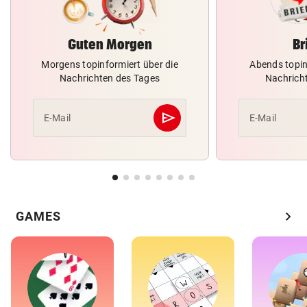
Guten Morgen
Br
Morgens topinformiert über die
Abends topin
Nachrichten des Tages
Nachrich
send
E-Mail
E-Mail
Abschicken
chevron_right
GAMES