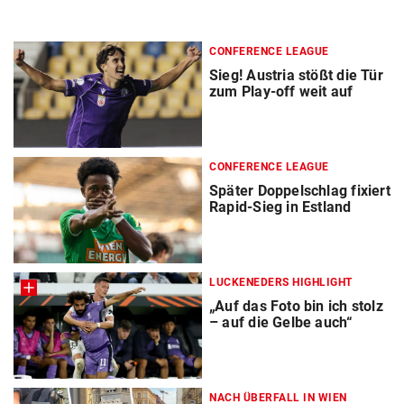
CONFERENCE LEAGUE
Sieg! Austria stößt die Tür
zum Play-off weit auf
CONFERENCE LEAGUE
Später Doppelschlag fixiert
Rapid-Sieg in Estland
LUCKENEDERS HIGHLIGHT
„Auf das Foto bin ich stolz
– auf die Gelbe auch“
NACH ÜBERFALL IN WIEN