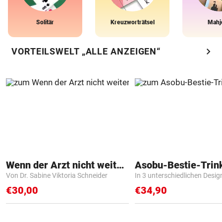
Solitär
Kreuzworträtsel
Mahj
chevron_right
VORTEILSWELT „ALLE ANZEIGEN“
Wenn der Arzt nicht weiter weiß
Asobu-Bestie-Trin
Von Dr. Sabine Viktoria Schneider
In 3 unterschiedlichen Desig
€30,00
€34,90