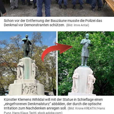
Schon vor der Entfernung der Bauzäune musste die Polizei das
Denkmal vor Demonstranten schützen.
(Bild: Imre Antal)
Künstler Klemens Wihlidal will mit der Statue in Schieflage einen
„eingefrorenen Denkmalsturz“ abbilden, der durch die optische
Irritation zum Nachdenken anregen soll.
(Bild: Krone KREATIV/Hans
Punz, Hans Klaus Techt, stock.adobe.com)