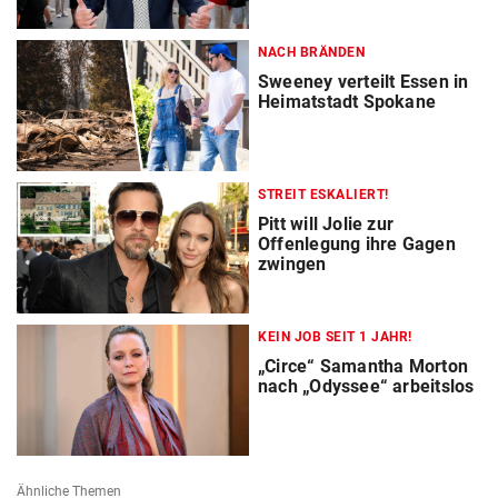
NACH BRÄNDEN
Sweeney verteilt Essen in
Heimatstadt Spokane
STREIT ESKALIERT!
Pitt will Jolie zur
Offenlegung ihre Gagen
zwingen
KEIN JOB SEIT 1 JAHR!
„Circe“ Samantha Morton
nach „Odyssee“ arbeitslos
Ähnliche Themen