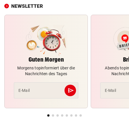
NEWSLETTER
Guten Morgen
Br
Morgens topinformiert über die
Abends topin
Nachrichten des Tages
Nachrich
send
E-Mail
E-Mail
Abschicken