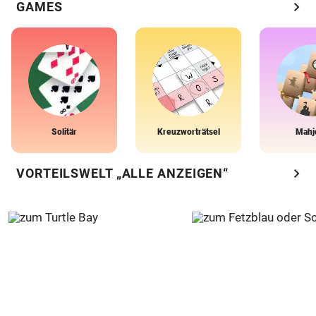
chevron_right
GAMES
Solitär
Kreuzworträtsel
Mahj
chevron_right
VORTEILSWELT „ALLE ANZEIGEN“