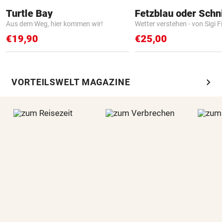
Turtle Bay
Fetzblau oder Schn
Aus dem Weg, hier kommen wir!
Wetter verstehen - von Sigi F
€19,90
€25,00
chevron_right
VORTEILSWELT MAGAZINE