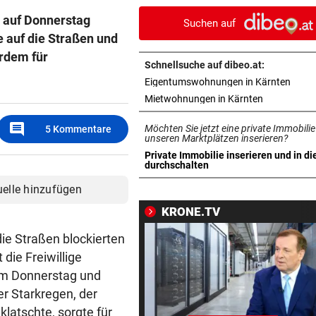
auf Top-Techniker
 auf Donnerstag
Suchen auf
 auf die Straßen und
DRAMA AM BODENSEE
vor 2
rdem für
Frau von Bord gefallen und 
Schnellsuche auf dibeo.at:
Wellen verschluckt
in ne
Eigentumswohnungen in Kärnten
in neuem Ta
Mietwohnungen in Kärnten
ASIA-PLÄNE STOCKEN
vor 3
Doch noch überraschende 
comment
Möchten Sie jetzt eine private Immobilie
5
Kommentare
um Kult-Wirtshaus?
unseren Marktplätzen inserieren?
Private Immobilie inserieren und in di
in neuem Tab öffnen
durchschalten
FOLGE VON DONNERSTAG
vor 3
Sesseltag: Gemeinsam sitze
uelle hinzufügen
gemeinsam schwitzen
KRONE.TV
BERGTOUR IN AFRIKA
vor 3
e Straßen blockierten
Leonies großer Gipfelsieg für
 die Freiwillige
Menschlichkeit
am Donnerstag und
r Starkregen, der
ÄGYPTEN-REISEREPORTAGE
vor 3
latschte, sorgte für