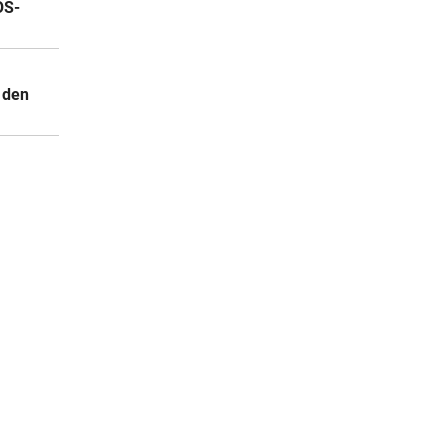
OS-
 den