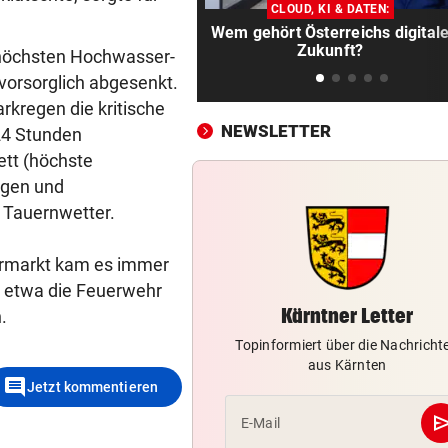
Wo Sie Tutanchamun persönl
CLOUD, KI & DATEN:
„treffen“ können
Wem gehört Österreichs digital
Zukunft?
r höchsten Hochwasser-
WARUM MAN MITMACHT
vor 3
vorsorglich abgesenkt.
Gähnen ist ansteckend – und
rkregen die kritische
ganz ohne Viren!
NEWSLETTER
24 Stunden
ett (höchste
NACH OPENAI, ANTHROPIC
vor 3
ngen und
Kontrollverlust: Meta-KI füh
Cyberangriff aus!
 Tauernwetter.
AUF SCHUTZWEG ERFASST
vor 4
kermarkt kam es immer
Fußgängerin bei Unfall schw
e etwa die Feuerwehr
verletzt, Hund tot
Kärntner Letter
.
MIT PARTNER WAYVE
vor ein
Topinformiert über die Nachricht
aus Kärnten
Fahrdienst Uber erhält Robo
comment
Jetzt kommentieren
Lizenz in London
se
E-Mail
SAMSUNG UND SK HYNIX
vor ein