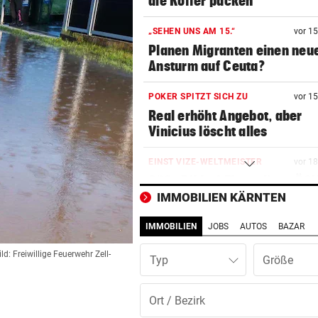
die Koffer packen
„SEHEN UNS AM 15.“
vor 1
Planen Migranten einen neu
Ansturm auf Ceuta?
POKER SPITZT SICH ZU
vor 1
Real erhöht Angebot, aber
Vinicius löscht alles
EINST VIZE-WELTMEISTER
vor 1
Süße Bilder! Ehemaliges ÖS
im Baby-Glück
IMMOBILIEN KÄRNTEN
IMMOBILIEN
JOBS
AUTOS
BAZAR
STRASSE VON HORMUZ
vor 2
So stellt sich der Iran die G
ild: Freiwillige Feuerwehr Zell-
Typ
für Schiffe vor
LANDESWEITE RAZZIEN
vor 2
Taiwan kämpft gegen Chinas