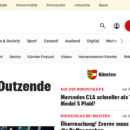
piele
Krone mobile
Immosuche
Jobsuche
Bazar
search
account_circle
Menü aufklappen
Suchen
s & Society
Sport
Gesund
Ausland
Digital
Motor
Wir
rt
Service
Kärnten Podcast
Videos
Herzensmensch Kärnten
Wet
len
Kärnten
 Dutzende
AUF DER NORDSCHLEIFE
vor 
Mercedes CLA schneller als 
Model S Plaid!
RÜCKSCHLAG BEI MASTERS
vor 
Überraschung! Zverev muss 