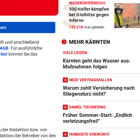
NIEDERÖSTERREICH
500 Helfer kämpfen
bei Gluthitze gegen
Inferno
men
132.216
mal gelesen
MEHR KÄRNTEN
ft und anschließend
AGB
. Für ausführliche
VIELE LEIDEN
Hier
können Sie das
Kärnten geht das Wasser aus:
Maßnahmen folgen
NEUE VERTRAGSFALLEN
Warum zahlt Versicherung nach
Stiegensturz nicht?
DANIEL TSCHOFENIG
Früher Sommer-Start: „Endlich
verletzungsfrei!“
s/der Redaktion bzw. von
HUNDERTE VORWÜRFE
daktion/der Betreiber von den