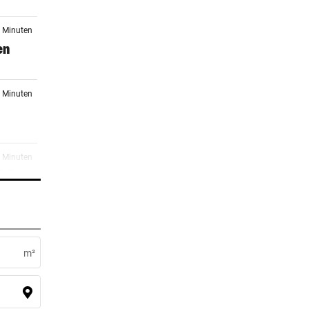
5 Minuten
en
5 Minuten
8 Minuten
V-Ass
2 Minuten
ebühr
m²
7 Minuten
 Jagd