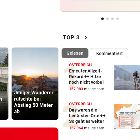
Südkoreaner testen Chip-
Fertigungsanlage aus China
PRÄSIDENT DARF BLEIBEN
vor ein
Schreiben enthüllt: So vertei
chevron_right
TOP 3
FIFA Infantino
(ausgewählt)
Gelesen
Kommentiert
54 PROZENT PLUS
vor ein
KI-Boom beschert iPhone-B
ÖSTERREICH
Foxconn Rekordumsatz
Erneuter Allzeit-
Rekord ++ Hitze
noch nicht vorbei
NEUE PRIORITÄTEN
vor ein
152.983
mal gelesen
Banderas: „Im Hinterkopf, d
Junger Wanderer
man sterben wird“
m
rutschte bei
Worauf freuen Sie
Mordalarm:
ÖSTERREICH
Abstieg 50 Meter
sich nach der
Jähriger er
Das waren die
ab
Hitzewelle?
Internetfre
heißesten Orte ++
So geht es weiter
152.964
mal gelesen