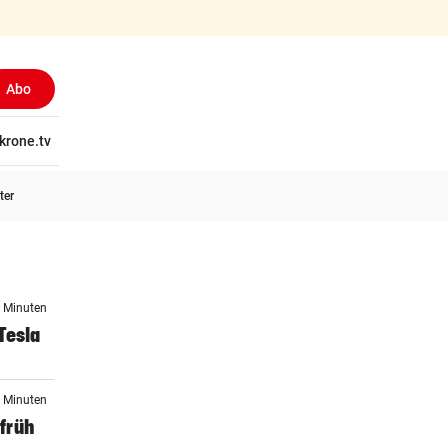
Abo
tschaft
krone.tv
Wissen
Gericht
Kolumnen
Freizeit
Reise
Ti
ter
3 Minuten
Tesla
5 Minuten
früh