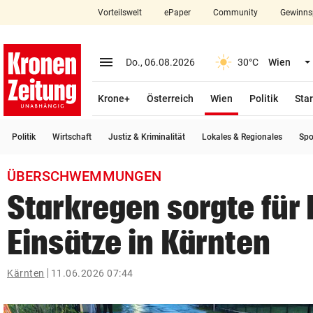
Vorteilswelt
ePaper
Community
Gewinns
close
Schließen
menu
Menü aufklappen
Do., 06.08.2026
30°C
Wien
Abonnieren
(ausgewählt)
Krone+
Österreich
Wien
Politik
Star
account_circle
arrow_right
Anmelden
Politik
Wirtschaft
Justiz & Kriminalität
Lokales & Regionales
Spo
pin_drop
arrow_right
Bundesland auswäh
Wien
ÜBERSCHWEMMUNGEN
bookmark
Merkliste
Starkregen sorgte für
Einsätze in Kärnten
Suchbegriff
search
eingeben
Kärnten
11.06.2026 07:44