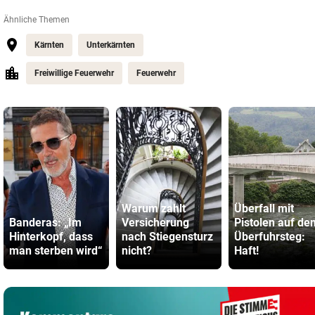
Ähnliche Themen
Kärnten
Unterkärnten
Freiwillige Feuerwehr
Feuerwehr
Warum zahlt
Überfall mit
Banderas: „Im
Versicherung
Pistolen auf de
Hinterkopf, dass
nach Stiegensturz
Überfuhrsteg:
man sterben wird“
nicht?
Haft!