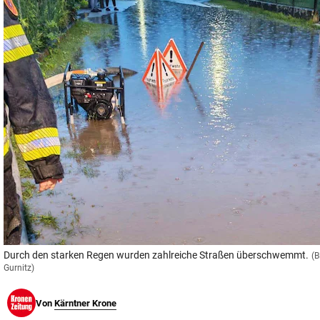
© Krone Multimedia GmbH & Co KG 2026
Muthgasse 2, 1190 Wien
Durch den starken Regen wurden zahlreiche Straßen überschwemmt.
(B
Gurnitz)
Von
Kärntner Krone