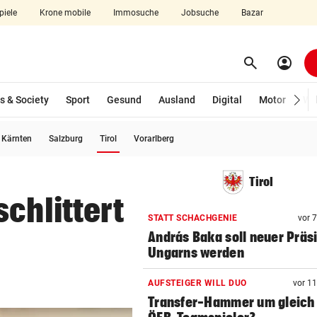
piele
Krone mobile
Immosuche
Jobsuche
Bazar
search
account_circle
Menü aufklappen
Suchen
s & Society
Sport
Gesund
Ausland
Digital
Motor
Wir
(ausgewählt)
Kärnten
Salzburg
Tirol
Vorarlberg
len
Tirol
chlittert
STATT SCHACHGENIE
vor 
András Baka soll neuer Präs
Ungarns werden
AUFSTEIGER WILL DUO
vor 1
Transfer-Hammer um gleich