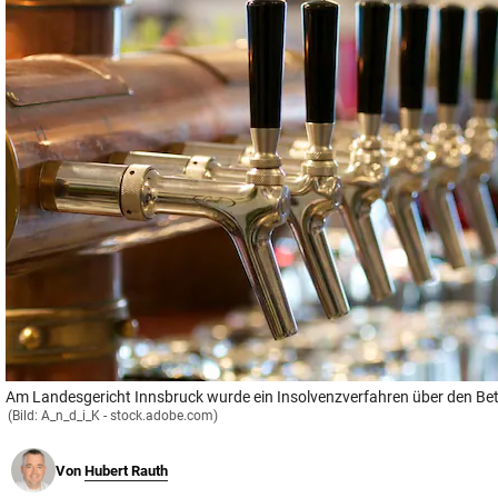
© Krone Multimedia GmbH & Co KG 2026
Muthgasse 2, 1190 Wien
Am Landesgericht Innsbruck wurde ein Insolvenzverfahren über den Betr
(Bild: A_n_d_i_K - stock.adobe.com)
Von
Hubert Rauth