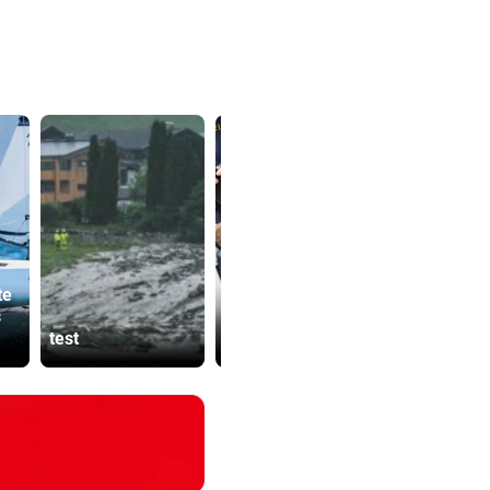
te
Bub (4) von Mann
Dürre bringt
s
(72) verschleppt
auch Schla
test
und festgehalten
ans Limit