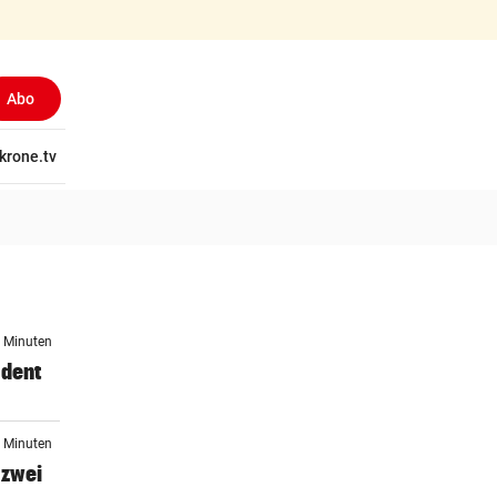
Abo
tschaft
krone.tv
Wissen
Gericht
Kolumnen
Freizeit
Reise
Ti
7 Minuten
ident
1 Minuten
 zwei