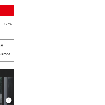
0 Minuten
12:26
Tab öffnen
1 Minuten
ffnen
am Tag
 in
e Krone
er Stunde
:
er Stunde
rauer
er Stunde