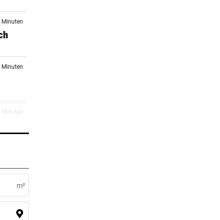
6 Minuten
ach
7 Minuten
n
4 Minuten
r
5 Minuten
uen
m²
9 Minuten