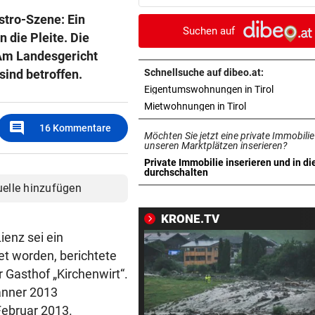
stürmte Wohnung in Liesing
stro-Szene: Ein
Suchen auf
n die Pleite. Die
„STOPPLICHT“-KOLUMNE
vor 4
 Am Landesgericht
Wie Schoitl und Kneisser im
„Kaisermühlen Blues“
sind betroffen.
Schnellsuche auf dibeo.at:
in neuem 
Eigentumswohnungen in Tirol
SHOWDOWN IM ORF
vor 4
in neuem Tab ö
Mietwohnungen in Tirol
Weißmann-Prozess startet 
comment
16
Kommentare
Möchten Sie jetzt eine private Immobilie
der Direktorenwahl
unseren Marktplätzen inserieren?
Private Immobilie inserieren und in di
WOLLTEN „CHILLEN“
vor ein
in neuem Tab öffnen
durchschalten
In Gartenhütte eingebrochen
uelle hinzufügen
Teenies (14) gefasst
KRONE.TV
MEDIEN BERICHTEN:
vor ein
ienz sei ein
Nach schwerer Krankheit! T
et worden, berichtete
um Jorge Messi
 Gasthof „Kirchenwirt“.
änner 2013
ALARM IN BULGARIEN
vor ein
ebruar 2013.