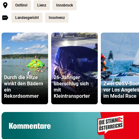
Osttirol
Lienz
Innsbruck
Landesgericht
Insolvenz
Durch die Hitze
26-Jähriger
winkt den Bädern
überschlug sich
Zwei OeSV-Boo
ein
mit
vor Los Angele
Rekordsommer
Kleintransporter
im Medal Race