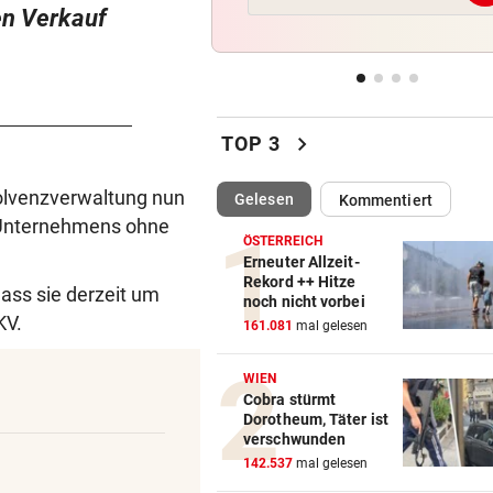
en Verkauf
Feuerwerkskörper setzte
trockene Wiese in Brand
AUF WOLKE SIEBEN
vor ein
Hamilton zeigt Liebesglück 
chevron_right
Kim Kardashian
TOP 3
SEGELN:
vor 
olvenzverwaltung nun
(ausgewählt)
Gelesen
Kommentiert
Zwei OeSV-Boote vor Los An
s Unternehmens ohne
im Medal Race
ÖSTERREICH
Erneuter Allzeit-
Rekord ++ Hitze
ass sie derzeit um
ÜBERFALL IN MEIDLING
vor 
noch nicht vorbei
Mann stieß 27-Jährige ins
KV.
161.081
mal gelesen
Gebüsch und würgte sie
WIEN
Cobra stürmt
Dorotheum, Täter ist
verschwunden
142.537
mal gelesen