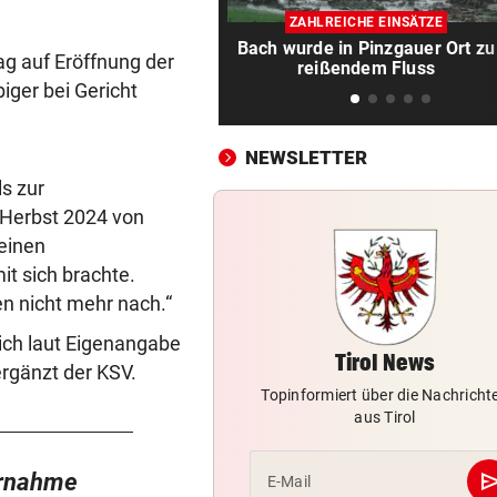
Drohne voller Sprengstoff n
ZAHLREICHE EINSÄTZE
Pipeline explodiert
Bach wurde in Pinzgauer Ort zu
g auf Eröffnung der
reißendem Fluss
AUF DER A10
vor ein
iger bei Gericht
Urlauber-Kolonne rollt: Stau
Blockabfertigung
NEWSLETTER
SKI-ASS ATMET DURCH
vor ein
s zur
Nach Zitterpartie ist die Zuk
m Herbst 2024 von
abgesichert
einen
it sich brachte.
FLOGEN ÜBER KASERNE
vor ein
n nicht mehr nach.“
Deutschland: Wieder verdäc
Drohnen gesichtet
ich laut Eigenangabe
Tirol News
ergänzt der KSV.
DISKUTIEREN SIE MIT!
vor ein
Topinformiert über die Nachricht
Wie viel Macht darf Infantin
aus Tirol
haben?
se
vernahme
E-Mail
FAHRERIN SAH FLAMMEN
vor ein