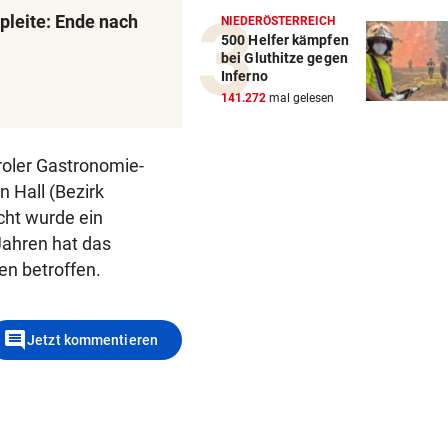
pleite: Ende nach
NIEDERÖSTERREICH
500 Helfer kämpfen
bei Gluthitze gegen
Inferno
141.272
mal gelesen
roler Gastronomie-
 Hall (Bezirk
icht wurde ein
Jahren hat das
en betroffen.
comment
Jetzt kommentieren