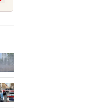
er Stunde
mit
2 Stunden
geles
2 Stunden