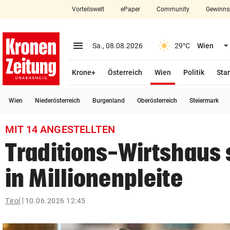
Vorteilswelt
ePaper
Community
Gewinns
close
Schließen
menu
Menü aufklappen
Sa., 08.08.2026
29°C
Wien
Abonnieren
(ausgewählt)
Krone+
Österreich
Wien
Politik
Star
account_circle
arrow_right
Anmelden
Wien
Niederösterreich
Burgenland
Oberösterreich
Steiermark
pin_drop
arrow_right
Bundesland auswäh
Wien
MIT 14 ANGESTELLTEN
bookmark
Merkliste
Traditions-Wirtshaus s
in Millionenpleite
Suchbegriff
search
eingeben
Tirol
10.06.2026 12:45