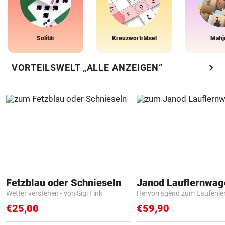
Solitär
Kreuzworträtsel
Mahj
chevron_right
VORTEILSWELT „ALLE ANZEIGEN“
Fetzblau oder Schnieseln
Janod Lauflernwa
Wetter verstehen - von Sigi Fink
Hervorragend zum Laufenle
€25,00
€59,90