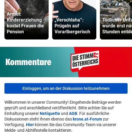
Armut:
Kindererziehung
„Verschlaha“:
Tödlicher Unfa
kostet Frauen die
Prügeln auf
wurde erst na
Pension
Vorarlbergerisch
Stunden entd
Einloggen, um an der Diskussion teilzunehmen
Willkommen in unserer Community! Eingehende Beiträge werden
geprüft und anschließend veröffentlicht. Bitte achten Sie auf
Einhaltung unserer
Netiquette
und
AGB
. Für ausführliche
Diskussionen steht Ihnen ebenso das
krone.at-Forum
zur
Verfügung.
Hier
können Sie das Community-Team via unserer
Melde- und Abhilfestelle kontaktieren.