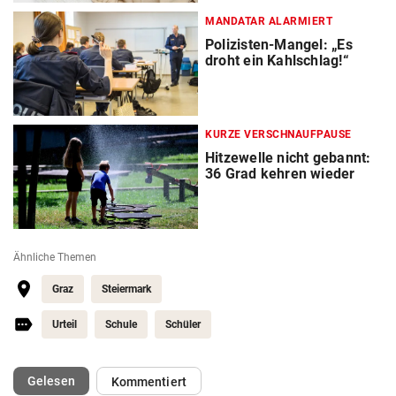
MANDATAR ALARMIERT
Polizisten-Mangel: „Es
droht ein Kahlschlag!“
KURZE VERSCHNAUFPAUSE
Hitzewelle nicht gebannt:
36 Grad kehren wieder
Ähnliche Themen
Graz
Steiermark
Urteil
Schule
Schüler
(ausgewählt)
Gelesen
Kommentiert