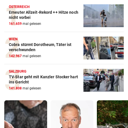
ÖSTERREICH
Erneuter Allzeit-Rekord ++ Hitze noch
nicht vorbei
161.659
mal gelesen
WIEN
Cobra stürmt Dorotheum, Täter ist
verschwunden
142.967
mal gelesen
SALZBURG
TV-Star geht mit Kanzler Stocker hart
ins Gericht
141.808
mal gelesen