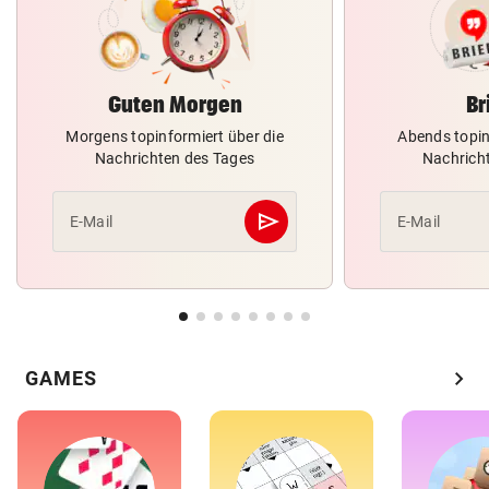
Guten Morgen
Br
Morgens topinformiert über die
Abends topin
Nachrichten des Tages
Nachrich
send
E-Mail
E-Mail
Abschicken
chevron_right
GAMES