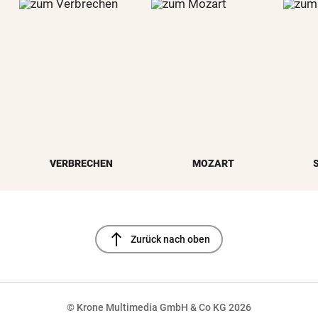
VERBRECHEN
MOZART
north
Zurück nach oben
© Krone Multimedia GmbH & Co KG 2026