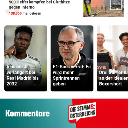
500 Helfer kämpfen bei Gluthitze
gegen Inferno
138.350
mal gelesen
Vinicius Jr.
F1-Boss verrät: Es
verlängert bei
wird mehr
Drei Steirer tü
Real Madrid bis
Sprintrennen
an der ideale
2032
geben
Boxershort