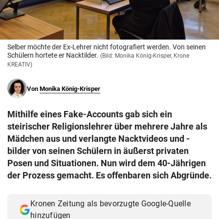
© Krone Multimedia GmbH & Co KG 2026
Muthgasse 2, 1190 Wien
Selber möchte der Ex-Lehrer nicht fotografiert werden. Von seinen
Schülern hortete er Nacktilder.
(Bild: Monika König-Krisper, Krone
KREATIV)
Von
Monika König-Krisper
Mithilfe eines Fake-Accounts gab sich ein
steirischer Religionslehrer über mehrere Jahre als
Mädchen aus und verlangte Nacktvideos und -
bilder von seinen Schülern in äußerst privaten
Posen und Situationen. Nun wird dem 40-Jährigen
der Prozess gemacht. Es offenbaren sich Abgründe.
Kronen Zeitung als bevorzugte Google-Quelle
hinzufügen