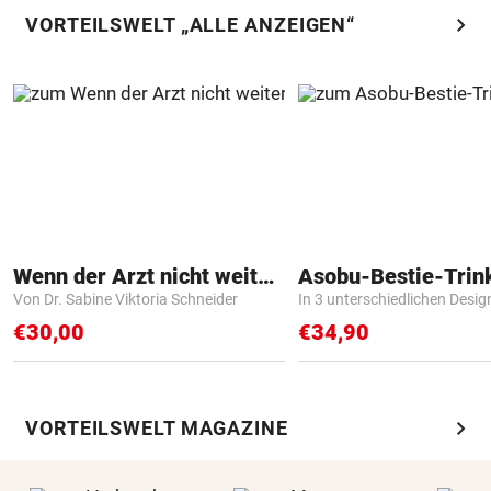
chevron_right
VORTEILSWELT „ALLE ANZEIGEN“
Wenn der Arzt nicht weiter weiß
Asobu-Bestie-Trin
Von Dr. Sabine Viktoria Schneider
In 3 unterschiedlichen Desig
€30,00
€34,90
chevron_right
VORTEILSWELT MAGAZINE