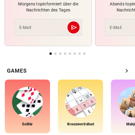
Morgens topinformiert über die
Abends topin
Nachrichten des Tages
Nachrich
send
E-Mail
E-Mail
Abschicken
chevron_right
GAMES
Solitär
Kreuzworträtsel
Mahj