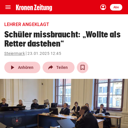
menu
account_circle
Navigation
Anmelden
Abo
close
Schließen
ein-/ausklappen
LEHRER ANGEKLAGT
Abonnieren
Schüler missbraucht: „Wollte als
Retter dastehen“
account_circle
arrow_right
Anmelden
Steiermark
23.01.2025 12:45
pin_drop
arrow_right
Bundesland auswäh
Wien
play_arrow
Anhören
Teilen
bookmark
Merkliste
Suchbegriff
search
eingeben