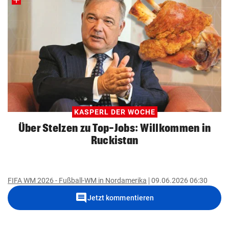
KASPERL DER WOCHE
Über Stelzen zu Top-Jobs: Willkommen in
Ruckistan
FIFA WM 2026 - Fußball-WM in Nordamerika
09.06.2026 06:30
comment
Jetzt kommentieren