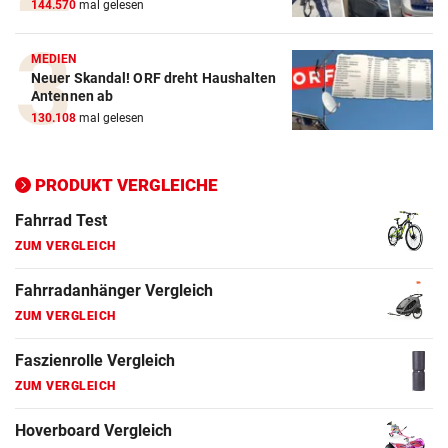
144.570
mal gelesen
Action-Cam Vergleich
ZUM VERGLEICH
MEDIEN
Neuer Skandal! ORF dreht Haushalten
Crosstrainer Vergleich
Antennen ab
ZUM VERGLEICH
130.108
mal gelesen
E-Bike Vergleich
ZUM VERGLEICH
PRODUKT VERGLEICHE
Elektro-Scooter Vergleich
ZUM VERGLEICH
Ergometer Vergleich
ZUM VERGLEICH
Fahrrad Test
ZUM VERGLEICH
Fahrradanhänger Vergleich