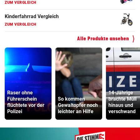
ZUM VERGLEICH
Faszienrolle Vergleich
ZUM VERGLEICH
Alle Produkte ansehen
Hoverboard Vergleich
ZUM VERGLEICH
Kinderfahrrad Vergleich
ZUM VERGLEICH
Raser ohne
14-Jährige
Führerschein
So kommen
brachte Müll
flüchtete vor der
Gewaltopfer noch
hinaus und
Polizei
leichter an Hilfe
verschwand