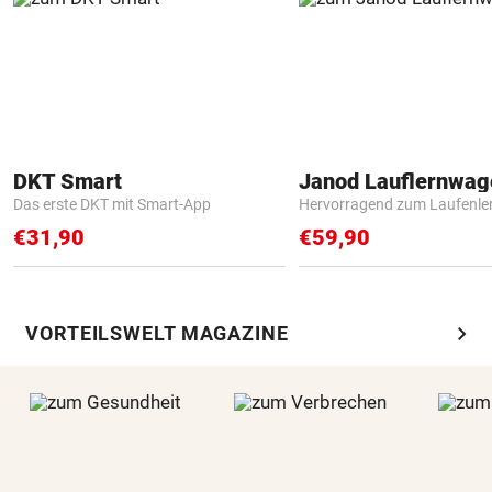
DKT Smart
Janod Lauflernwa
Das erste DKT mit Smart-App
Hervorragend zum Laufenle
€31,90
€59,90
chevron_right
VORTEILSWELT MAGAZINE