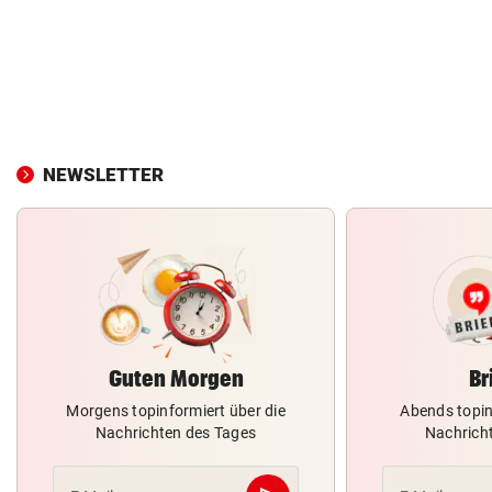
NEWSLETTER
Guten Morgen
Br
Morgens topinformiert über die
Abends topin
Nachrichten des Tages
Nachrich