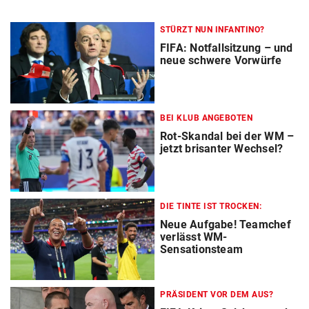
STÜRZT NUN INFANTINO?
FIFA: Notfallsitzung – und
neue schwere Vorwürfe
BEI KLUB ANGEBOTEN
Rot-Skandal bei der WM –
jetzt brisanter Wechsel?
DIE TINTE IST TROCKEN:
Neue Aufgabe! Teamchef
verlässt WM-
Sensationsteam
PRÄSIDENT VOR DEM AUS?