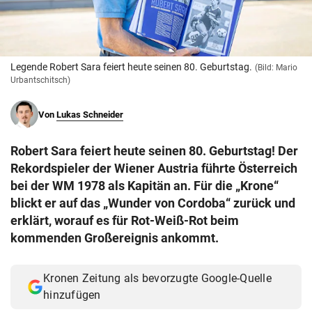
© Krone Multimedia GmbH & Co KG 2026
Muthgasse 2, 1190 Wien
Legende Robert Sara feiert heute seinen 80. Geburtstag.
(Bild: Mario
Urbantschitsch)
Von
Lukas Schneider
Robert Sara feiert heute seinen 80. Geburtstag! Der
Rekordspieler der Wiener Austria führte Österreich
bei der WM 1978 als Kapitän an. Für die „Krone“
blickt er auf das „Wunder von Cordoba“ zurück und
erklärt, worauf es für Rot-Weiß-Rot beim
kommenden Großereignis ankommt.
Kronen Zeitung als bevorzugte Google-Quelle
hinzufügen