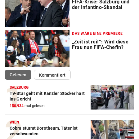
FIFA-Krise: Salzburg und
der Infantino-Skandal
DAS WÄRE EINE PREMIERE
„Zeit ist reif“: Wird diese
Frau nun FIFA-Chefin?
(ausgewählt)
Gelesen
Kommentiert
SALZBURG
TV-Star geht mit Kanzler Stocker hart
ins Gericht
150.934
mal gelesen
WIEN
Cobra stürmt Dorotheum, Täter ist
verschwunden