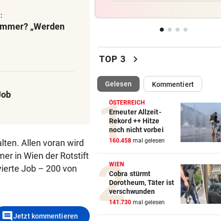
Regeln bei Deutschkursen w
:
jetzt verschärft
ammer? „Werden
CHEF VON VERSICHERUNG:
vor 
„Ein kalkulierbares Wetter gi
chevron_right
TOP 3
nicht mehr“
(ausgewählt)
Gelesen
Kommentiert
IM STRÖMENDEN REGEN
vor 
Job
Herrl und Hund flogen mit Au
ÖSTERREICH
über Leitschiene
Erneuter Allzeit-
Rekord ++ Hitze
noch nicht vorbei
FAZIT NACH EINEM MONAT
vor 
160.458
mal gelesen
en. Allen voran wird
Bäcker zu Steuersenkung: „
Kunden ist das egal“
er in Wien der Rotstift
WIEN
vierte Job – 200 von
Cobra stürmt
Dorotheum, Täter ist
verschwunden
141.730
mal gelesen
comment
Jetzt kommentieren