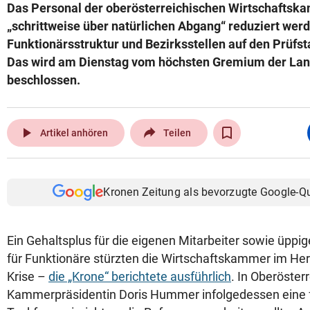
Das Personal der oberösterreichischen Wirtschaftska
„schrittweise über natürlichen Abgang“ reduziert wer
Funktionärsstruktur und Bezirksstellen auf den Prüfst
Das wird am Dienstag vom höchsten Gremium der L
beschlossen.
play_arrow
Artikel anhören
Teilen
Kronen Zeitung als bevorzugte Google-Q
Ein Gehaltsplus für die eigenen Mitarbeiter sowie üp
für Funktionäre stürzten die Wirtschaftskammer im Her
Krise –
die „Krone“ berichtete ausführlich
. In Oberösterr
Kammerpräsidentin Doris Hummer infolgedessen eine f