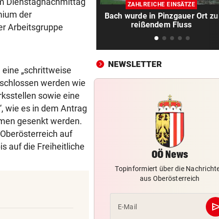
Messerstecher muss für zwe
 Am Dienstagnachmittag
ZAHLREICHE EINSÄTZE
Jahre ins Gefängnis
mium der
Bach wurde in Pinzgauer Ort zu
reißendem Fluss
r Arbeitsgruppe
REKORDMONAT FÜR RETTER
vor 2
Seit Wochen kein einziger T
ohne Bergeinsatz
NEWSLETTER
 eine „schrittweise
ERHÖHTE WERTE:
vor 2
eschlossen werden wie
Der nächste Badesee muss j
rksstellen sowie eine
geschlossen werden
, wie es in dem Antrag
ehmen gesenkt werden.
OBERÖSTERREICH
vor 
Oberösterreich auf
„Wer will mich?“: Diese Tier
 auf die Freiheitliche
haben kein Zuhause
OÖ News
FEUERWEHR-AUSSTATTER
vor 
Topinformiert über die Nachricht
aus Oberösterreich
Waldbrände „befeuern“ das
Geschäft von Rosenbauer
se
E-Mail
NEUES MODELL
vor 