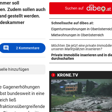
mmer soll
Wacker Innsbruck ab
Suchen auf
den. Zudem sollen auch
FUSSBALL-FANS FEIERN
vor 1
and gestellt werden.
Hochgefühle dank Comebac
andeskammer
Schnellsuche auf dibeo.at:
eines Kult-Sponsors
Eigentumswohnungen in Oberösterreic
in ne
Mietwohnungen in Oberösterreich
SCHLÜSSEL IM PKW
vor 1
Dreijähriger Bub wurde aus
Möchten Sie jetzt eine private Immobilie
comment
2
Kommentare
heißem Auto gerettet
unseren Marktplätzen inserieren?
Private Immobilie inserieren und in di
in neuem Tab öffnen
durchschalten
ZANK WÄHREND FERIEN
vor 1
Geschwister: Warum jetzt so 
uelle hinzufügen
die Fetzen fliegen
KRONE.TV
JUGENDLICHE ALS OPFER
vor 1
pige Gagenerhöhungen
Penisbilder verschickt: So
bst bundesweit in eine
reagierten die Vereine
eich ließ
raktionsübergreifende
ABER KEIN MORDVERSUCH
vor 1