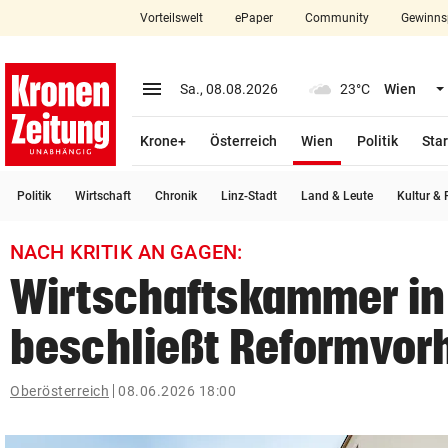
Vorteilswelt
ePaper
Community
Gewinns
close
Schließen
menu
Menü aufklappen
Sa., 08.08.2026
23°C
Wien
Abonnieren
(ausgewählt)
Krone+
Österreich
Wien
Politik
Star
account_circle
arrow_right
Anmelden
Politik
Wirtschaft
Chronik
Linz-Stadt
Land & Leute
Kultur & F
pin_drop
arrow_right
Bundesland auswäh
Wien
NACH KRITIK AN GAGEN:
bookmark
Merkliste
Wirtschaftskammer in
beschließt Reformvor
Suchbegriff
search
eingeben
Oberösterreich
08.06.2026 18:00