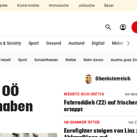
piele
Krone mobile
Immosuche
Jobsuche
Bazar
search
account_circle
Menü aufklappen
Suchen
s & Society
Sport
Gesund
Ausland
Digital
Motor
Wir
reizeit
Sport
Sonderthemen
Wetter
Mehr davon
Austria goes Zr
len
Oberösterreich
 OÖ
WEHRTE SICH HEFTIG
vor ein
haben
Fahrraddieb (22) auf frischer
ertappt
IM SOMMER ÖFTER
vor 
Eurofighter steigen von Linz 