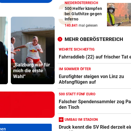
NIEDERÖSTERREICH
500 Helfer kämpfen
bei Gluthitze gegen
Inferno
140.841
mal gelesen
MEHR OBERÖSTERREICH
WEHRTE SICH HEFTIG
Fahrraddieb (22) auf frischer Tat 
Verdächtige
„Salzburg war für
Zahlungen an
Strittiger K
IM SOMMER ÖFTER
mich die erste
Infantino-
Sager: Abe
Wahl“
Mitarbeiterin
recht hat …
Eurofighter steigen von Linz zu
Abfangflügen auf
500 STATT FÜNF EURO
Falscher Spendensammler zog Pa
den Tisch
UMBAU IM STADION
Druck kennt die SV Ried derzeit ei
men