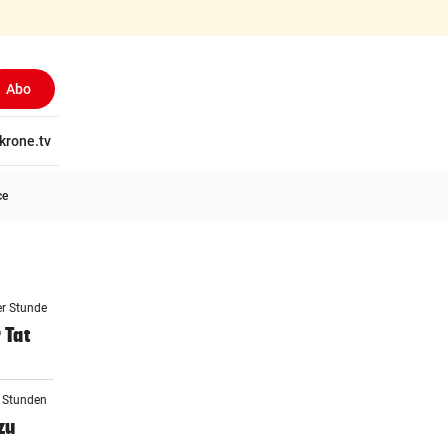
Abo
tschaft
krone.tv
Wissen
Gericht
Kolumnen
Freizeit
Reise
Ti
ce
er Stunde
 Tat
2 Stunden
zu