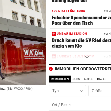
Abfangflügen auf
500 STATT FÜNF EURO
vor 
Falscher Spendensammler z
Paar über den Tisch
UMBAU IM STADION
vor 
Druck kennt die SV Ried derz
einzig vom Klo
LANGEWEILE ALS MOTIV
vor 
Jugendbande machte auch v
Gotteshaus nicht Halt
IMMOBILIEN OBERÖSTERRE
IMMOBILIEN
JOBS
AUTOS
BAZAR
NEUN GROSSE PREISE
vor 
Gewinnspiel zum Linzer „Kr
inz.
(Bild: WKOÖ / Röbl)
Typ
Fest 2026
2. LIGA – 2. RUNDE
vor 1
3:0! Absteiger BW Linz schie