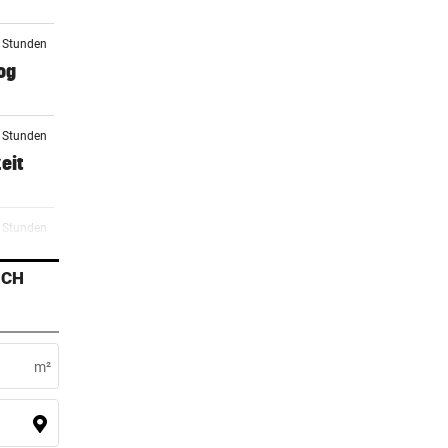
3 Stunden
og
4 Stunden
eit
5 Stunden
or
ICH
6 Stunden
one“-
m²
3 Stunden
ßt