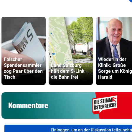
Falscher
Wieder in der
Spendensammler
Land Salzburg
Klinik: Große
zog Paar über den
hält dem S-Link
Sorge um König
Tisch
die Bahn frei
Harald
Einloggen, um an der Diskussion teilzuneh