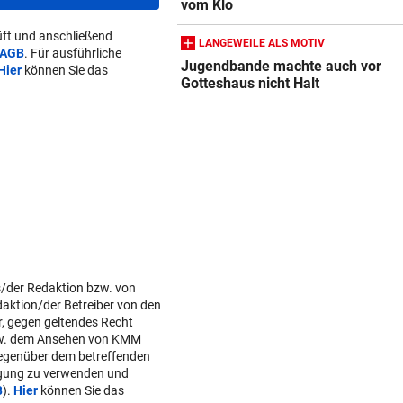
vom Klo
ft und anschließend
LANGEWEILE ALS MOTIV
AGB
. Für ausführliche
Jugendbande machte auch vor
Hier
können Sie das
Gotteshaus nicht Halt
s/der Redaktion bzw. von
daktion/der Betreiber von den
r, gegen geltendes Recht
w. dem Ansehen von KMM
gegenüber dem betreffenden
lgung zu verwenden und
B
).
Hier
können Sie das