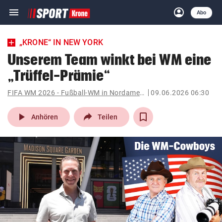
menu
account_circle
Navigation
Anmelden
Abo
close
Schließen
ein-/ausklappen
„KRONE“ IN NEW YORK
Abonnieren
Unserem Team winkt bei WM eine
„Trüffel-Prämie“
account_circle
arrow_right
Anmelden
FIFA WM 2026 - Fußball-WM in Nordamerika
09.06.2026 06:30
pin_drop
arrow_right
Bundesland auswäh
Wien
play_arrow
Anhören
Teilen
bookmark
Merkliste
Suchbegriff
search
eingeben