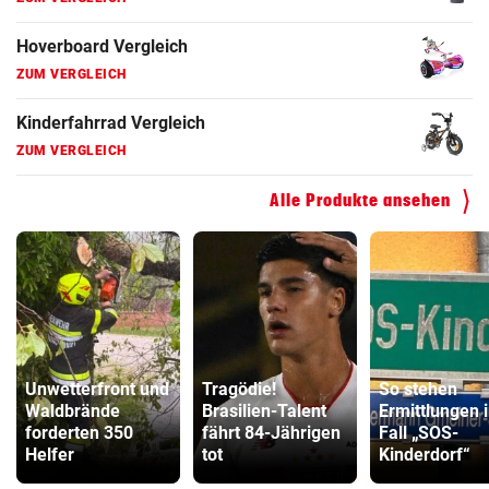
Hoverboard Vergleich
ZUM VERGLEICH
Kinderfahrrad Vergleich
ZUM VERGLEICH
Alle Produkte ansehen
Unwetterfront und
Tragödie!
So stehen
Waldbrände
Brasilien-Talent
Ermittlungen 
forderten 350
fährt 84-Jährigen
Fall „SOS-
Helfer
tot
Kinderdorf“