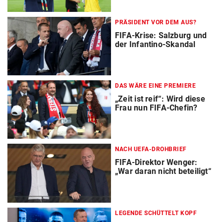
PRÄSIDENT VOR DEM AUS?
FIFA-Krise: Salzburg und
der Infantino-Skandal
DAS WÄRE EINE PREMIERE
„Zeit ist reif“: Wird diese
Frau nun FIFA-Chefin?
NACH UEFA-DROHBRIEF
FIFA-Direktor Wenger:
„War daran nicht beteiligt“
LEGENDE SCHÜTTELT KOPF