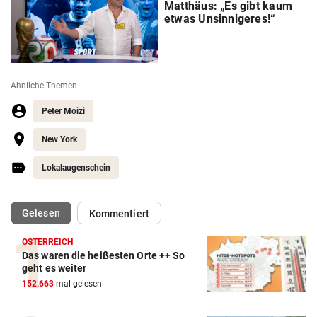
Matthäus: „Es gibt kaum
etwas Unsinnigeres!“
Ähnliche Themen
Peter Moizi
New York
Lokalaugenschein
(ausgewählt)
Gelesen
Kommentiert
ÖSTERREICH
Das waren die heißesten Orte ++ So
Action-Cam Vergleich
geht es weiter
152.663
mal gelesen
ZUM VERGLEICH