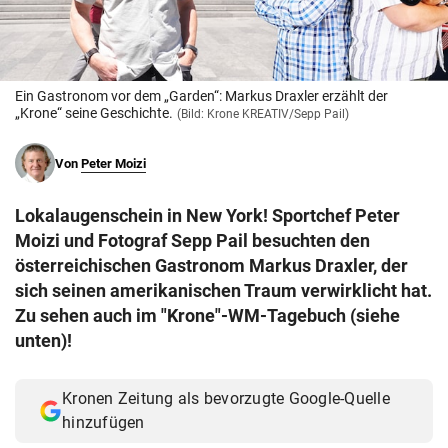
© Krone Multimedia GmbH & Co KG 2026
Muthgasse 2, 1190 Wien
Ein Gastronom vor dem „Garden“: Markus Draxler erzählt der
„Krone“ seine Geschichte.
(Bild: Krone KREATIV/Sepp Pail)
Von
Peter Moizi
Lokalaugenschein in New York! Sportchef Peter
Moizi und Fotograf Sepp Pail besuchten den
österreichischen Gastronom Markus Draxler, der
sich seinen amerikanischen Traum verwirklicht hat.
Zu sehen auch im "Krone"-WM-Tagebuch (siehe
unten)!
Kronen Zeitung als bevorzugte Google-Quelle
hinzufügen