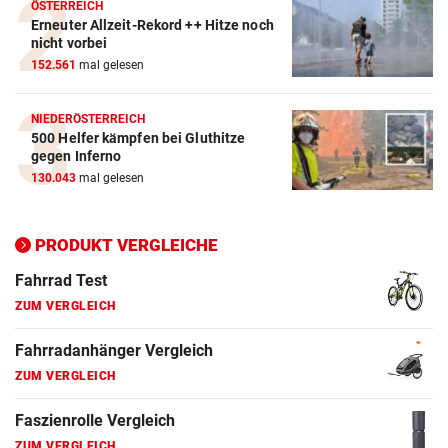
Crosstrainer Vergleich
ÖSTERREICH
Erneuter Allzeit-Rekord ++ Hitze noch
ZUM VERGLEICH
nicht vorbei
152.561
mal gelesen
E-Bike Vergleich
ZUM VERGLEICH
NIEDERÖSTERREICH
500 Helfer kämpfen bei Gluthitze
Elektro-Scooter Vergleich
gegen Inferno
ZUM VERGLEICH
130.043
mal gelesen
Ergometer Vergleich
ZUM VERGLEICH
PRODUKT VERGLEICHE
Fahrrad Test
ZUM VERGLEICH
Fahrradanhänger Vergleich
ZUM VERGLEICH
Faszienrolle Vergleich
ZUM VERGLEICH