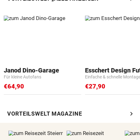
Janod Dino-Garage
Für kleine Autofans
Einfache & schnelle Montag
€64,90
€27,90
chevron_right
VORTEILSWELT MAGAZINE