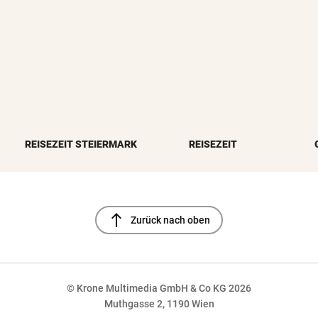
REISEZEIT STEIERMARK
REISEZEIT
north
Zurück nach oben
© Krone Multimedia GmbH & Co KG 2026
Muthgasse 2, 1190 Wien