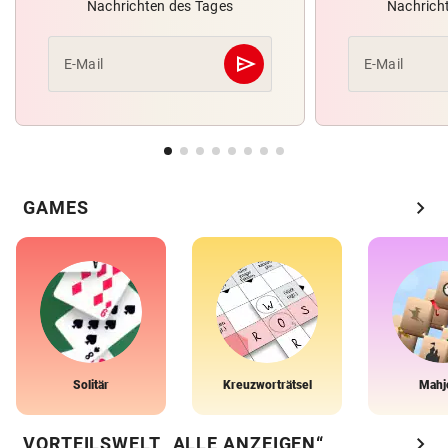
Nachrichten des Tages
Nachrich
send
E-Mail
E-Mail
Abschicken
chevron_right
GAMES
Solitär
Kreuzworträtsel
Mahj
chevron_right
VORTEILSWELT „ALLE ANZEIGEN“