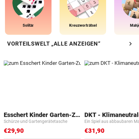
Solitär
Kreuzworträtsel
Mahj
chevron_right
VORTEILSWELT „ALLE ANZEIGEN“
Esschert Kinder Garten-Zubehör
Schürze und Gartengerätetasche
Ein Spiel aus abbaubaren Ma
€29,90
€31,90