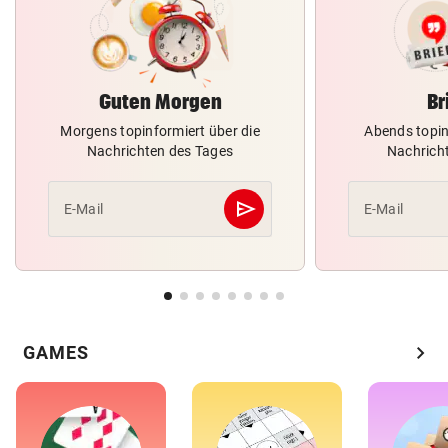
Guten Morgen
Br
Morgens topinformiert über die
Abends topin
Nachrichten des Tages
Nachrich
send
E-Mail
E-Mail
Abschicken
chevron_right
GAMES