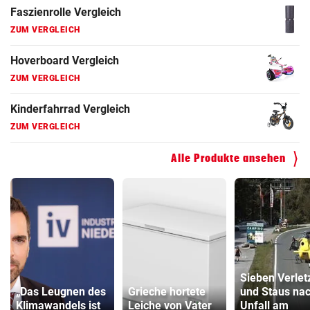
Faszienrolle Vergleich
ZUM VERGLEICH
Hoverboard Vergleich
ZUM VERGLEICH
Kinderfahrrad Vergleich
ZUM VERGLEICH
Alle Produkte ansehen
Sieben Verlet
„Das Leugnen des
Grieche hortete
und Staus na
Klimawandels ist
Leiche von Vater
Unfall am