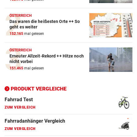
ZUM VERGLEICH
Crosstrainer Vergleich
ÖSTERREICH
Das waren die heißesten Orte ++ So
ZUM VERGLEICH
geht es weiter
152.165
mal gelesen
E-Bike Vergleich
ZUM VERGLEICH
ÖSTERREICH
Erneuter Allzeit-Rekord ++ Hitze noch
Elektro-Scooter Vergleich
nicht vorbei
ZUM VERGLEICH
151.465
mal gelesen
Ergometer Vergleich
ZUM VERGLEICH
PRODUKT VERGLEICHE
Fahrrad Test
ZUM VERGLEICH
Fahrradanhänger Vergleich
ZUM VERGLEICH