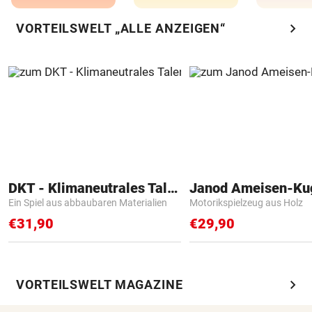
chevron_right
VORTEILSWELT „ALLE ANZEIGEN“
DKT - Klimaneutrales Talent
Janod Ameisen-Ku
Ein Spiel aus abbaubaren Materialien
Motorikspielzeug aus Holz
€31,90
€29,90
chevron_right
VORTEILSWELT MAGAZINE