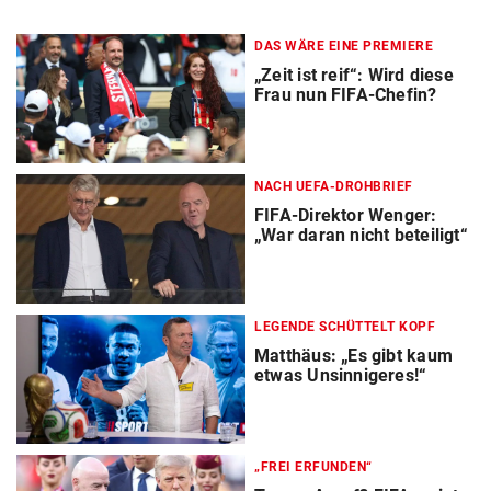
DAS WÄRE EINE PREMIERE
„Zeit ist reif“: Wird diese
Frau nun FIFA-Chefin?
NACH UEFA-DROHBRIEF
FIFA-Direktor Wenger:
„War daran nicht beteiligt“
LEGENDE SCHÜTTELT KOPF
Matthäus: „Es gibt kaum
etwas Unsinnigeres!“
„FREI ERFUNDEN“