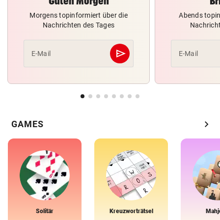
Guten Morgen
Br
Morgens topinformiert über die
Abends topin
Nachrichten des Tages
Nachrich
send
E-Mail
E-Mail
Abschicken
chevron_right
GAMES
Solitär
Kreuzworträtsel
Mahj