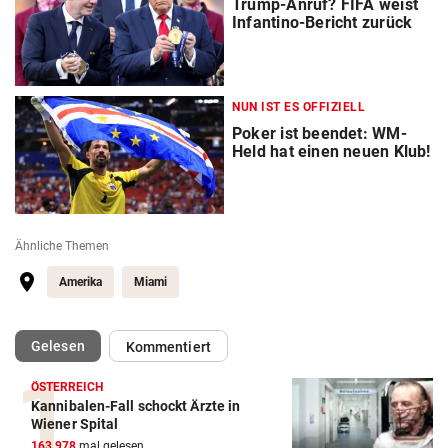
Trump-Anruf? FIFA weist
Infantino-Bericht zurück
NUN IST ES OFFIZIELL
Poker ist beendet: WM-
Held hat einen neuen Klub!
Ähnliche Themen
Amerika
Miami
(ausgewählt)
Gelesen
Kommentiert
ÖSTERREICH
Kannibalen-Fall schockt Ärzte in
Action-Cam Vergleich
Wiener Spital
163.978
mal gelesen