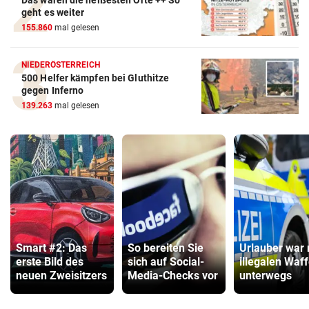
geht es weiter
155.860
mal gelesen
NIEDERÖSTERREICH
500 Helfer kämpfen bei Gluthitze
gegen Inferno
139.263
mal gelesen
Smart #2: Das
So bereiten Sie
Urlauber war 
erste Bild des
sich auf Social-
illegalen Waf
neuen Zweisitzers
Media-Checks vor
unterwegs