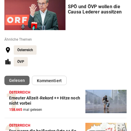
SPÖ und ÖVP wollen die
Causa Lederer aussitzen
Ähnliche Themen
Österreich
ÖVP
(ausgewählt)
Gelesen
Kommentiert
ÖSTERREICH
Erneuter Allzeit-Rekord ++ Hitze noch
nicht vorbei
158.665
mal gelesen
ÖSTERREICH
Das waren die heißesten Orte ++ So