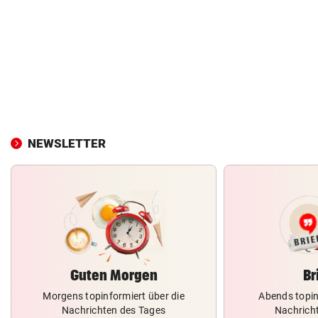
NEWSLETTER
Guten Morgen
Br
Morgens topinformiert über die
Abends topin
Nachrichten des Tages
Nachrich