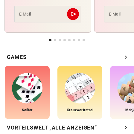
send
E-Mail
E-Mail
Abschicken
chevron_right
GAMES
Solitär
Kreuzworträtsel
Mahj
chevron_right
VORTEILSWELT „ALLE ANZEIGEN“