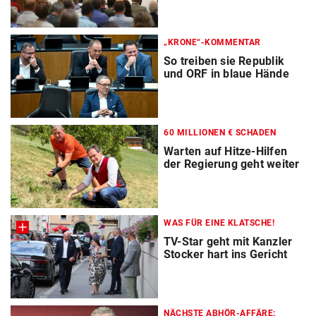
„KRONE“-KOMMENTAR
So treiben sie Republik
und ORF in blaue Hände
60 MILLIONEN € SCHADEN
Warten auf Hitze-Hilfen
der Regierung geht weiter
WAS FÜR EINE KLATSCHE!
TV-Star geht mit Kanzler
Stocker hart ins Gericht
NÄCHSTE ABHÖR-AFFÄRE: