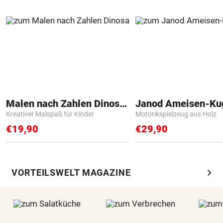
Malen nach Zahlen Dinosaurier
Janod Ameisen-Ku
Kreativer Malspaß für Kinder
Motorikspielzeug aus Holz
€19,90
€29,90
chevron_right
VORTEILSWELT MAGAZINE