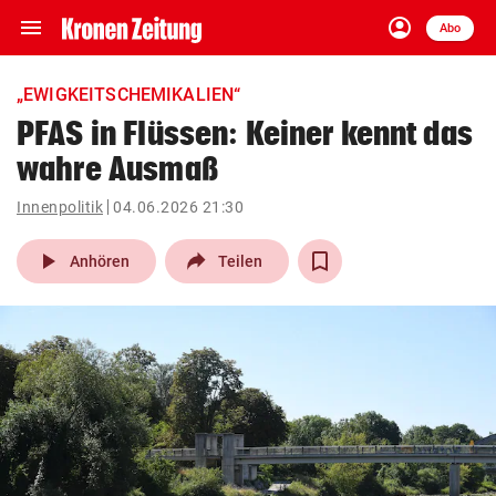
menu
account_circle
Navigation
Anmelden
Abo
close
Schließen
ein-/ausklappen
„EWIGKEITSCHEMIKALIEN“
Abonnieren
PFAS in Flüssen: Keiner kennt das
wahre Ausmaß
account_circle
arrow_right
Anmelden
Innenpolitik
04.06.2026 21:30
pin_drop
arrow_right
Bundesland auswäh
Wien
play_arrow
Anhören
Teilen
bookmark
Merkliste
Suchbegriff
search
eingeben