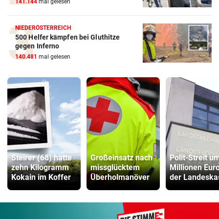
141.144
mal gelesen
NIEDERÖSTERREICH
500 Helfer kämpfen bei Gluthitze
gegen Inferno
140.481
mal gelesen
Steirer (68) hatte
Großeinsatz nach
Polit-Streit u
zehn Kilogramm
missglücktem
Millionen Euro
Kokain im Koffer
Überholmanöver
der Landeska