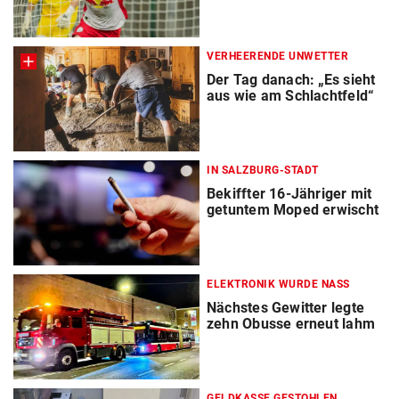
VERHEERENDE UNWETTER
Der Tag danach: „Es sieht
aus wie am Schlachtfeld“
IN SALZBURG-STADT
Bekiffter 16-Jähriger mit
getuntem Moped erwischt
ELEKTRONIK WURDE NASS
Nächstes Gewitter legte
zehn Obusse erneut lahm
GELDKASSE GESTOHLEN