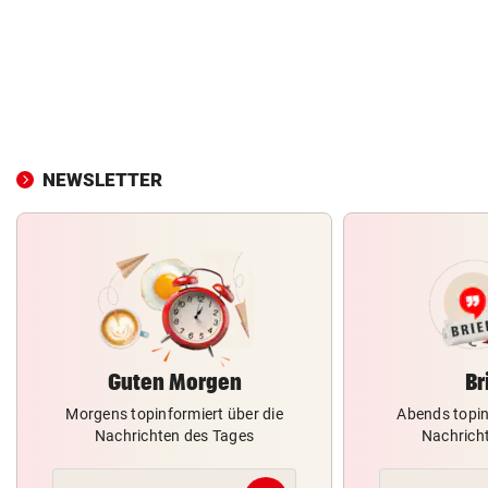
NEWSLETTER
Guten Morgen
Br
Morgens topinformiert über die
Abends topin
Nachrichten des Tages
Nachrich