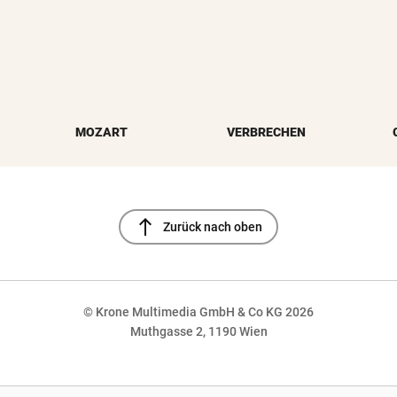
MOZART
VERBRECHEN
north
Zurück nach oben
© Krone Multimedia GmbH & Co KG 2026
Muthgasse 2, 1190 Wien
NaN%