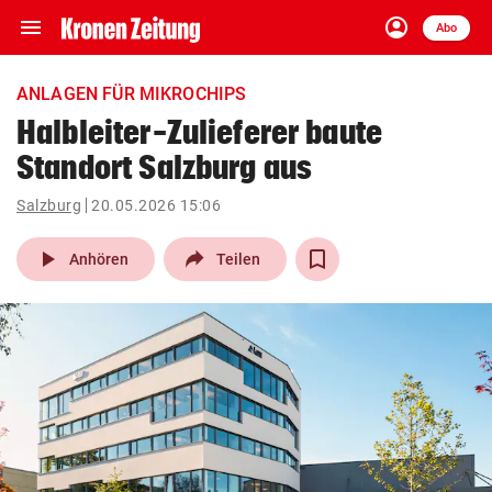
menu
account_circle
Navigation
Anmelden
Abo
close
Schließen
ein-/ausklappen
ANLAGEN FÜR MIKROCHIPS
Abonnieren
Halbleiter-Zulieferer baute
Standort Salzburg aus
account_circle
arrow_right
Anmelden
Salzburg
20.05.2026 15:06
pin_drop
arrow_right
Bundesland auswäh
Wien
play_arrow
Anhören
Teilen
bookmark
Merkliste
Suchbegriff
search
eingeben