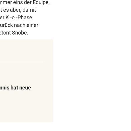
Nummer eins der Équipe,
 es aber, damit
der K.-o.-Phase
zurück nach einer
betont Snobe.
nis hat neue