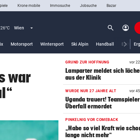
piele
Krone mobile
Immosuche
Jobsuche
Bazar
search
account_circle
Menü aufklappen
Suchen
26°C
Wien
lt)
ix
Motorsport
Wintersport
Ski Alpin
Handball
Eishocke
Er
GRUND ZUR HOFFNUNG
vor 2
len
Lamparter meldet sich läche
s war
aus der Klinik
l“
WURDE NUR 27 JAHRE ALT
vor 4
Uganda trauert! Teamspieler
Überfall ermordet
PINKELNIG VOR COMEBACK
„Habe so viel Kraft wie scho
lange nicht mehr“