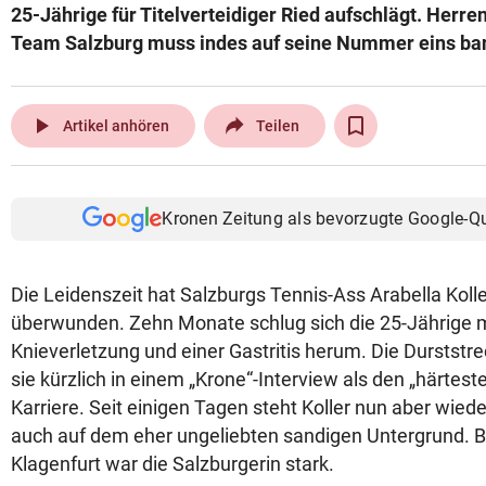
25-Jährige für Titelverteidiger Ried aufschlägt. Her
Team Salzburg muss indes auf seine Nummer eins b
play_arrow
Artikel anhören
Teilen
Kronen Zeitung als bevorzugte Google-Q
Die Leidenszeit hat Salzburgs Tennis-Ass Arabella Kolle
überwunden. Zehn Monate schlug sich die 25-Jährige m
Knieverletzung und einer Gastritis herum. Die Durststr
sie kürzlich in einem „Krone“-Interview als den „härtest
Karriere. Seit einigen Tagen steht Koller nun aber wie
auch auf dem eher ungeliebten sandigen Untergrund. B
Klagenfurt war die Salzburgerin stark.