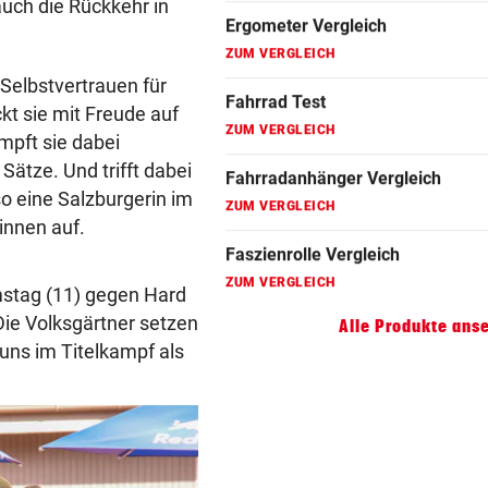
uch die Rückkehr in
Fahrradanhänger Vergleich
ZUM VERGLEICH
 Selbstvertrauen für
Faszienrolle Vergleich
ckt sie mit Freude auf
ZUM VERGLEICH
mpft sie dabei
ätze. Und trifft dabei
Hoverboard Vergleich
o eine Salzburgerin im
ZUM VERGLEICH
innen auf.
Kinderfahrrad Vergleich
ZUM VERGLEICH
stag (11) gegen Hard
Die Volksgärtner setzen
Alle Produkte ans
 uns im Titelkampf als