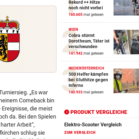
Rekord ++ Hitze
noch nicht vorbei
Action-Cam Vergleich
160.605
mal gelesen
ZUM VERGLEICH
WIEN
Cobra stürmt
Crosstrainer Vergleich
Dorotheum, Täter ist
ZUM VERGLEICH
verschwunden
141.942
mal gelesen
E-Bike Vergleich
ZUM VERGLEICH
NIEDERÖSTERREICH
500 Helfer kämpfen
Elektro-Scooter Vergleich
bei Gluthitze gegen
Inferno
ZUM VERGLEICH
 Turniersieg. „Es war
140.933
mal gelesen
i meinem Comeback bin
Ergometer Vergleich
 Ereignisse, die meist
ZUM VERGLEICH
PRODUKT VERGLEICHE
och da. Bei den Spielen
Fahrrad Test
harter Arbeit“,
ZUM VERGLEICH
fkirchen schlug sie