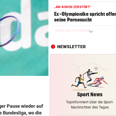
„AM BODEN ZERSTÖRT“
Ex-Olympionike spricht offe
seine Pornosucht
„DESOLATE SITUATION“
Sex-Massagen-Skandal:
Südkorea entschuldigt sich
NEWSLETTER
TOPSPIELERIN
„Salzburg war für mich die e
Wahl“
WM-TEAMCHEF STINKSAUER
„Ratte“: Hat Cannavaro ein
Verräter im Team?
Sport News
Topinformiert über die Sport-
TRAINER ZARIC DEUTLICH
ger Pause wieder auf
Nachrichten des Tages
Trotz 3:1 gegen WSG bleibt
e Bundesliga, wo die
Altachern ein Problem