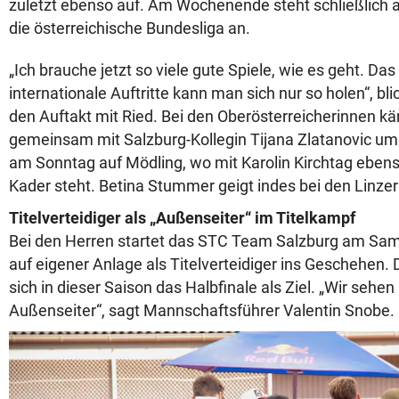
zuletzt ebenso auf. Am Wochenende steht schließlich a
die österreichische Bundesliga an.
„Ich brauche jetzt so viele gute Spiele, wie es geht. Das
internationale Auftritte kann man sich nur so holen“, bli
den Auftakt mit Ried. Bei den Oberösterreicherinnen kä
gemeinsam mit Salzburg-Kollegin Tijana Zlatanovic um S
am Sonntag auf Mödling, wo mit Karolin Kirchtag ebens
Kader steht. Betina Stummer geigt indes bei den Linzer
Titelverteidiger als „Außenseiter“ im Titelkampf
Bei den Herren startet das STC Team Salzburg am Sam
auf eigener Anlage als Titelverteidiger ins Geschehen. 
sich in dieser Saison das Halbfinale als Ziel. „Wir sehen
Außenseiter“, sagt Mannschaftsführer Valentin Snobe.