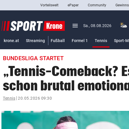
Vorteilswelt
ePaper
Community
Gewinns
close
Schließen
menu
Menü aufklappen
Sa., 08.08.2026
Abonnieren
(ausgewäh
krone.at
Streaming
Fußball
Formel 1
Tennis
Sport-M
account_circle
arrow_right
Anmelden
BUNDESLIGA STARTET
pin_drop
arrow_right
Bundesland auswäh
Wien
„Tennis-Comeback? E
bookmark
Merkliste
schon brutal emotiona
Suchbegriff
Tennis
20.05.2026 09:30
search
eingeben