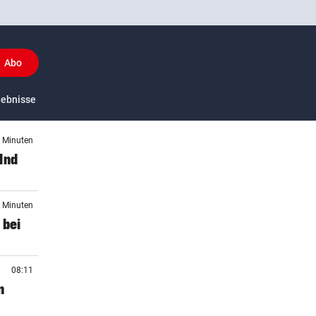
Abo
y
gebnisse
US-Sport
2 Minuten
lnd
5 Minuten
 bei
08:11
n