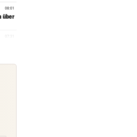
08:01
n über
07:31
07:15
rste
07:08
en
Guten Morgen
Morgens topinformiert über die
06:46
Nachrichten des Tages