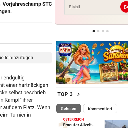
ren-Vorjahreschamp STC
se
E-Mail
angen.
WARTEN AUF DEN SIEG?
GAK-Heimstart: „Qualität ist
ganz andere!“
DRAMATISCHE VERLETZUNG
Bochum-Profi drohte nach Du
Bein zu verlieren
uelle hinzufügen
r endgültig
it einer hartnäckigen
ecke selbst beschrieb
chevron_right
TOP 3
en Kampf“ ihrer
der auf dem Platz. Wenn
(ausgewählt)
Gelesen
Kommentiert
eim Turnier in
ÖSTERREICH
Erneuter Allzeit-