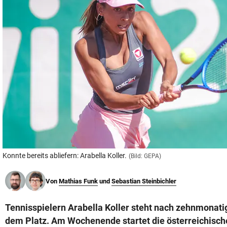
© Krone Multimedia GmbH & Co KG 2026
Muthgasse 2, 1190 Wien
Konnte bereits abliefern: Arabella Koller.
(Bild: GEPA)
Von
Mathias Funk
und
Sebastian Steinbichler
Tennisspielern Arabella Koller steht nach zehnmonati
dem Platz. Am Wochenende startet die österreichisch