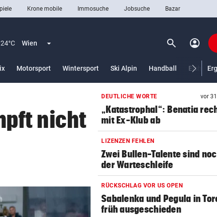
piele
Krone mobile
Immosuche
Jobsuche
Bazar
search
account_circle
Menü aufklappen
Suchen
24°C
Wien
ix
Motorsport
Wintersport
Ski Alpin
Handball
Eishocke
Er
DEUTLICHE WORTE
vor 3
len
„Katastrophal“: Benatia rec
pft nicht
mit Ex-Klub ab
LIZENZEN FEHLEN
Zwei Bullen-Talente sind noc
der Warteschleife
RÜCKSCHLAG VOR US OPEN
Sabalenka und Pegula in Tor
früh ausgeschieden