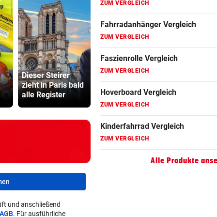
ZUM VERGLEICH
Fahrradanhänger Vergleich
ZUM VERGLEICH
Faszienrolle Vergleich
Aufräumarbeiten
ZUM VERGLEICH
Dieser Steirer
im Schlamm: „Alle
Drohung: 3
zieht in Paris bald
helfen
Besucher 
Hoverboard Vergleich
alle Register
zusammen“
Festival ve
ZUM VERGLEICH
Kinderfahrrad Vergleich
ZUM VERGLEICH
Alle Produkte ans
men
ft und anschließend
AGB
. Für ausführliche