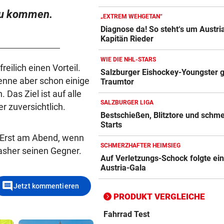
 zu kommen.
„EXTREM WEHGETAN“
Diagnose da! So steht‘s um Austri
Kapitän Rieder
Action-Cam Vergleich
ZUM VERGLEICH
WIE DIE NHL-STARS
eilich einen Vorteil.
Salzburger Eishockey-Youngster g
Crosstrainer Vergleich
kenne aber schon einige
Traumtor
ZUM VERGLEICH
Das Ziel ist auf alle
SALZBURGER LIGA
er zuversichtlich.
E-Bike Vergleich
Bestschießen, Blitztore und schm
ZUM VERGLEICH
Starts
. Erst am Abend, wenn
Elektro-Scooter Vergleich
SCHMERZHAFTER HEIMSIEG
uasher seinen Gegner.
Auf Verletzungs-Schock folgte ei
ZUM VERGLEICH
Austria-Gala
Ergometer Vergleich
comment
Jetzt kommentieren
ZUM VERGLEICH
PRODUKT VERGLEICHE
Fahrrad Test