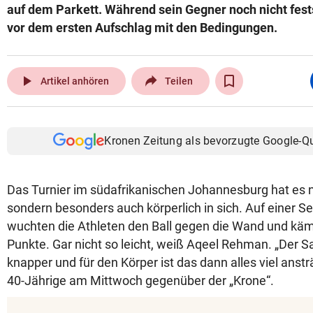
auf dem Parkett. Während sein Gegner noch nicht fes
vor dem ersten Aufschlag mit den Bedingungen.
play_arrow
Artikel anhören
Teilen
Kronen Zeitung als bevorzugte Google-Q
Das Turnier im südafrikanischen Johannesburg hat es ni
sondern besonders auch körperlich in sich. Auf einer 
wuchten die Athleten den Ball gegen die Wand und kä
Punkte. Gar nicht so leicht, weiß Aqeel Rehman. „Der Sau
knapper und für den Körper ist das dann alles viel anst
40-Jährige am Mittwoch gegenüber der „Krone“.