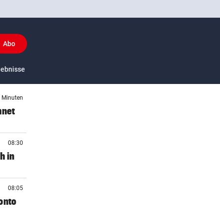
Abo
y
gebnisse
US-Sport
1 Minuten
hnet
08:30
h in
08:05
onto