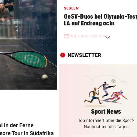
SEGELN:
OeSV-Duos bei Olympia-Test
LA auf Endrang acht
WIE EINST DER VATER
Top-Talent klopft in deutsch
Bundesliga an
NEWSLETTER
SCHLUSSTAG WARTET
Röber am Podest, „Captain C
stark verbessert
MOURINHO GREIFT DURCH
Diese Regeln gelten ab sofor
die Real-Spieler
Sport News
Topinformiert über die Sport-
VEREIN NIMMT ABSCHIED
 in der Ferne
Nachrichten des Tages
Steirischer Unterligist traue
sore Tour in Südafrika
19-Jährigen