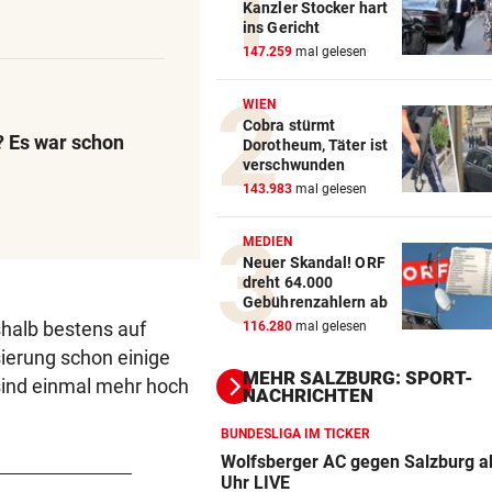
Kanzler Stocker hart
ins Gericht
147.259
mal gelesen
WIEN
Cobra stürmt
 Es war schon
Dorotheum, Täter ist
verschwunden
143.983
mal gelesen
MEDIEN
Neuer Skandal! ORF
dreht 64.000
Gebührenzahlern ab
shalb bestens auf
116.280
mal gelesen
isierung schon einige
MEHR SALZBURG: SPORT-
 sind einmal mehr hoch
NACHRICHTEN
BUNDESLIGA IM TICKER
Wolfsberger AC gegen Salzburg a
Uhr LIVE