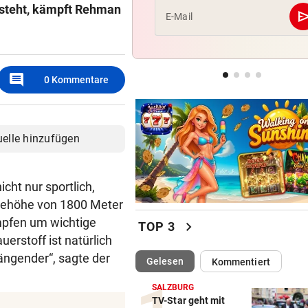
tsteht, kämpft Rehman
se
E-Mail
POLIN SCHIMPFT
„Einfach kindisch“: Zoff bei 
de France Femmes
comment
0
Kommentare
KEINE SPUR ...
Fake-Hochzeit! Ronaldo hat 
getäuscht
uelle hinzufügen
cht nur sportlich,
Seehöhe von 1800 Meter
mpfen um wichtige
chevron_right
TOP 3
erstoff ist natürlich
rängender“, sagte der
(ausgewählt)
Gelesen
Kommentiert
SALZBURG
TV-Star geht mit