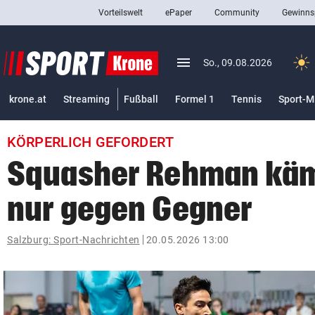
Vorteilswelt
ePaper
Community
Gewinns
close
Schließen
menu
Menü aufklappen
So., 09.08.2026
Abonnieren
krone.at
Streaming
Fußball
Formel 1
Tennis
Sport-M
account_circle
arrow_right
Anmelden
KÖRPERLICH GEFORDERT
pin_drop
arrow_right
Bundesland auswäh
Wien
Squasher Rehman käm
bookmark
Merkliste
nur gegen Gegner
Suchbegriff
Salzburg: Sport-Nachrichten
20.05.2026 13:00
search
eingeben