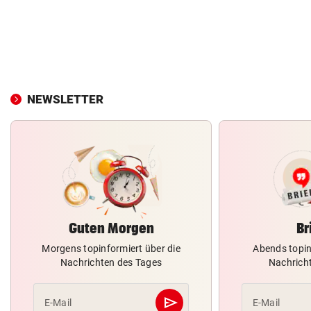
NEWSLETTER
Guten Morgen
Br
Morgens topinformiert über die
Abends topin
Nachrichten des Tages
Nachrich
send
E-Mail
E-Mail
Abschicken