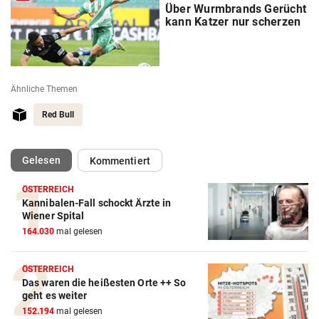
Über Wurmbrands Gerücht
kann Katzer nur scherzen
Ähnliche Themen
Red Bull
(ausgewählt)
Gelesen
Kommentiert
ÖSTERREICH
Kannibalen-Fall schockt Ärzte in
Action-Cam Vergleich
Wiener Spital
164.030
mal gelesen
ZUM VERGLEICH
Crosstrainer Vergleich
ÖSTERREICH
Das waren die heißesten Orte ++ So
ZUM VERGLEICH
geht es weiter
152.194
mal gelesen
E-Bike Vergleich