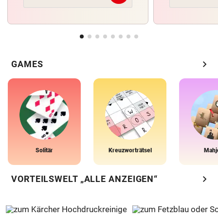
chevron_right
GAMES
Solitär
Kreuzworträtsel
Mahj
chevron_right
VORTEILSWELT „ALLE ANZEIGEN“