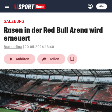
menu
account_circle
Navigation
Anmelden
Abo
close
Schließen
ein-/ausklappen
SALZBURG
Abonnieren
Rasen in der Red Bull Arena wird
erneuert
account_circle
arrow_right
Anmelden
Bundesliga
20.05.2026 13:40
pin_drop
arrow_right
Bundesland auswäh
Wien
play_arrow
Anhören
Teilen
bookmark
Merkliste
Suchbegriff
search
eingeben