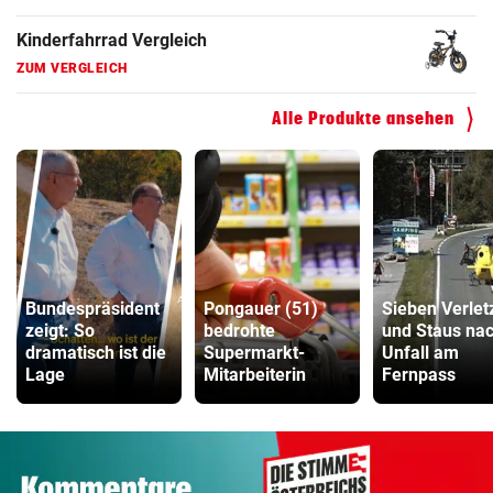
Kinderfahrrad Vergleich
ZUM VERGLEICH
Alle Produkte ansehen
Bundespräsident
Pongauer (51)
Sieben Verlet
zeigt: So
bedrohte
und Staus na
dramatisch ist die
Supermarkt-
Unfall am
Lage
Mitarbeiterin
Fernpass