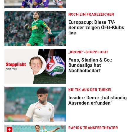
NOCH EIN FRAGEZEICHEN
Europacup: Diese TV-
Sender zeigen ÖFB-Klubs
live
„KRONE“-STOPPLICHT
Fans, Stadien & Co.:
Bundesliga hat
Nachholbedarf
KRITIK AUS DER TÜRKEI
Insider: Demir „hat ständig
Ausreden erfunden“
RAPIDS TRANSFERTHEATER