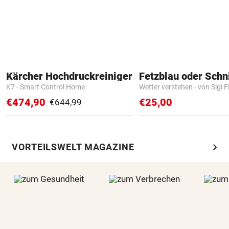
Kärcher Hochdruckreiniger
Fetzblau oder Schn
K7 - Smart Control Home
Wetter verstehen - von Sigi F
€474,90
€25,00
€644,99
chevron_right
VORTEILSWELT MAGAZINE