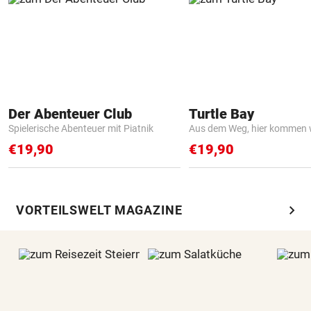
Der Abenteuer Club
Turtle Bay
Spielerische Abenteuer mit Piatnik
Aus dem Weg, hier kommen w
€19,90
€19,90
chevron_right
VORTEILSWELT MAGAZINE