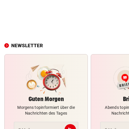
NEWSLETTER
Guten Morgen
Br
Morgens topinformiert über die
Abends topin
Nachrichten des Tages
Nachrich