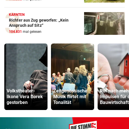
KÄRNTEN
Richter aus Zug geworfen: „Kein
Anspruch auf Sitz“
104.831
mal gelesen
Volkstheater-
Zeitgenössische
Ruf nach meh
Ikone Vera Borek
Musik flirtet mit
Impulsen für 
gestorben
Tonalität
Bauwirtschaft