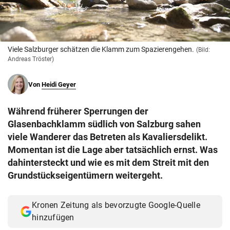
© Krone Multimedia GmbH & Co KG 2026
Muthgasse 2, 1190 Wien
Viele Salzburger schätzen die Klamm zum Spazierengehen.
(Bild:
Andreas Tröster)
Von
Heidi Geyer
Während früherer Sperrungen der
Glasenbachklamm südlich von Salzburg sahen
viele Wanderer das Betreten als Kavaliersdelikt.
Momentan ist die Lage aber tatsächlich ernst. Was
dahintersteckt und wie es mit dem Streit mit den
Grundstückseigentümern weitergeht.
Kronen Zeitung als bevorzugte Google-Quelle
hinzufügen