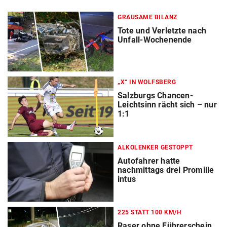
GRAUSAME BILANZ
Tote und Verletzte nach
Unfall-Wochenende
„X“ IN WOLFSBERG
Salzburgs Chancen-
Leichtsinn rächt sich – nur
1:1
ALKOLENKER GESTOPPT
Autofahrer hatte
nachmittags drei Promille
intus
225 STATT 100 KM/H
Raser ohne Führerschein