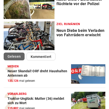
flüchtete vor der Polizei
ZIEL RUMÄNIEN
Neun Diebe beim Verladen
von Fahrrädern erwischt
(ausgewählt)
Gelesen
Kommentiert
MEDIEN
Neuer Skandal! ORF dreht Haushalten
Antennen ab
135.126
mal gelesen
VORARLBERG
Traktor-Unglück: Mutter (36) meldet
sich zu Wort
115.802
mal gelesen