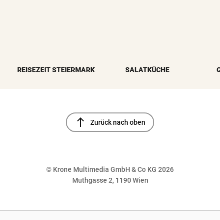
REISEZEIT STEIERMARK
SALATKÜCHE
north
Zurück nach oben
© Krone Multimedia GmbH & Co KG 2026
Muthgasse 2, 1190 Wien
NaN%