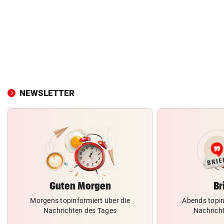
NEWSLETTER
Guten Morgen
Br
Morgens topinformiert über die
Abends topin
Nachrichten des Tages
Nachrich