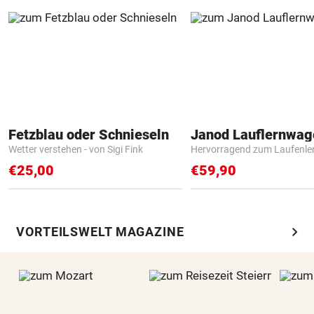
Fetzblau oder Schnieseln
Janod Lauflernwa
Wetter verstehen - von Sigi Fink
Hervorragend zum Laufenle
€25,00
€59,90
chevron_right
VORTEILSWELT MAGAZINE