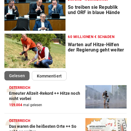
So treiben sie Republik
und ORF in blaue Hände
60 MILLIONEN € SCHADEN
Warten auf Hitze-Hilfen
der Regierung geht weiter
(ausgewählt)
Gelesen
Kommentiert
ÖSTERREICH
Erneuter Allzeit-Rekord ++ Hitze noch
nicht vorbei
159.004
mal gelesen
ÖSTERREICH
Das waren die heißesten Orte ++ So