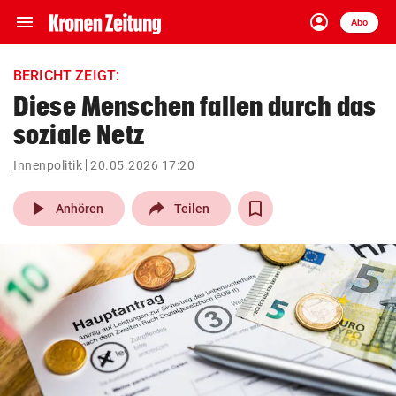
menu
account_circle
Navigation
Anmelden
Abo
close
Schließen
ein-/ausklappen
BERICHT ZEIGT:
Abonnieren
Diese Menschen fallen durch das
soziale Netz
account_circle
arrow_right
Anmelden
Innenpolitik
20.05.2026 17:20
pin_drop
arrow_right
Bundesland auswäh
Wien
play_arrow
Anhören
Teilen
bookmark
Merkliste
Suchbegriff
search
eingeben