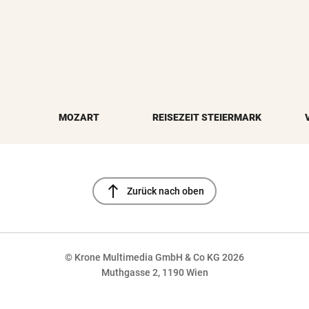
MOZART
REISEZEIT STEIERMARK
north
Zurück nach oben
© Krone Multimedia GmbH & Co KG 2026
Muthgasse 2, 1190 Wien