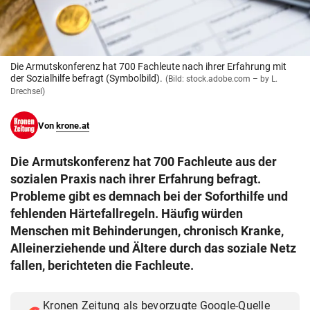
© Krone Multimedia GmbH & Co KG 2026
Muthgasse 2, 1190 Wien
Die Armutskonferenz hat 700 Fachleute nach ihrer Erfahrung mit
der Sozialhilfe befragt (Symbolbild).
(Bild: stock.adobe.com – by L.
Drechsel)
Von
krone.at
Die Armutskonferenz hat 700 Fachleute aus der
sozialen Praxis nach ihrer Erfahrung befragt.
Probleme gibt es demnach bei der Soforthilfe und
fehlenden Härtefallregeln. Häufig würden
Menschen mit Behinderungen, chronisch Kranke,
Alleinerziehende und Ältere durch das soziale Netz
fallen, berichteten die Fachleute.
Kronen Zeitung als bevorzugte Google-Quelle