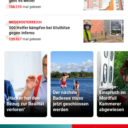
geht es weiter
156.115
mal gelesen
NIEDERÖSTERREICH
500 Helfer kämpfen bei Gluthitze
gegen Inferno
139.527
mal gelesen
Anklage-
Der nächste
Einspruch im
„Hacker hat den
Badesee muss
Mordfall
Bezug zur Realität
jetzt geschlossen
Kammerer
verloren“
werden
abgewiesen