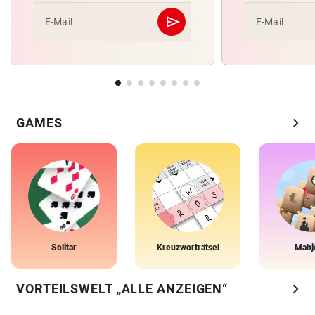
send
E-Mail
E-Mail
Abschicken
chevron_right
GAMES
Solitär
Kreuzworträtsel
Mahj
chevron_right
VORTEILSWELT „ALLE ANZEIGEN“