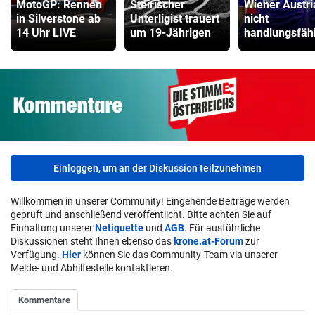
MotoGP: Rennen
Steirischer
Wiener Austri
in Silverstone ab
Unterligist trauert
nicht
14 Uhr LIVE
um 19-Jährigen
handlungsfäh
Einloggen, um an der Diskussion teilzunehmen
Willkommen in unserer Community! Eingehende Beiträge werden
geprüft und anschließend veröffentlicht. Bitte achten Sie auf
Einhaltung unserer
Netiquette
und
AGB
. Für ausführliche
Diskussionen steht Ihnen ebenso das
krone.at-Forum
zur
Verfügung.
Hier
können Sie das Community-Team via unserer
Melde- und Abhilfestelle kontaktieren.