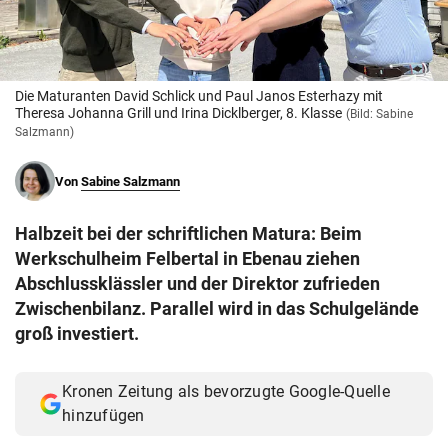
© Krone Multimedia GmbH & Co KG 2026
Muthgasse 2, 1190 Wien
Die Maturanten David Schlick und Paul Janos Esterhazy mit
Theresa Johanna Grill und Irina Dicklberger, 8. Klasse
(Bild: Sabine
Salzmann)
Von
Sabine Salzmann
Halbzeit bei der schriftlichen Matura: Beim
Werkschulheim Felbertal in Ebenau ziehen
Abschlussklässler und der Direktor zufrieden
Zwischenbilanz. Parallel wird in das Schulgelände
groß investiert.
Kronen Zeitung als bevorzugte Google-Quelle
hinzufügen