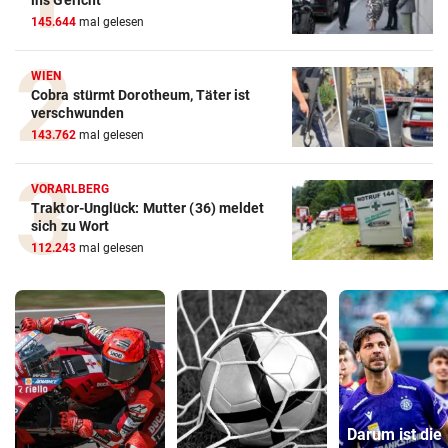
ins Gericht
145.644
mal gelesen
WIEN
Cobra stürmt Dorotheum, Täter ist
verschwunden
143.762
mal gelesen
VORARLBERG
Traktor-Unglück: Mutter (36) meldet
sich zu Wort
112.243
mal gelesen
Darum ist die