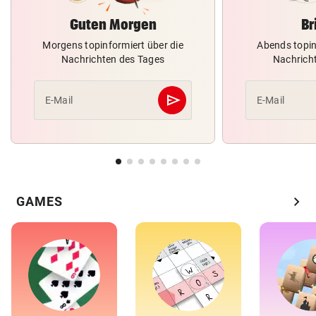
Guten Morgen
Br
Morgens topinformiert über die
Abends topin
Nachrichten des Tages
Nachrich
send
E-Mail
E-Mail
Abschicken
chevron_right
GAMES