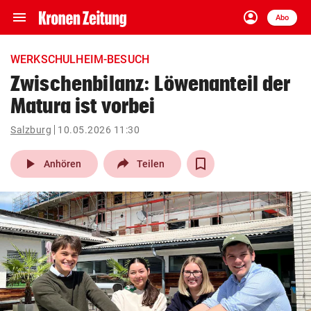
menu
account_circle
Navigation
Anmelden
Abo
close
Schließen
ein-/ausklappen
WERKSCHULHEIM-BESUCH
Abonnieren
Zwischenbilanz: Löwenanteil der
Matura ist vorbei
account_circle
arrow_right
Anmelden
Salzburg
10.05.2026 11:30
pin_drop
arrow_right
Bundesland auswäh
Wien
play_arrow
Anhören
Teilen
bookmark
Merkliste
Suchbegriff
search
eingeben