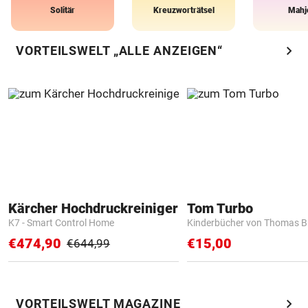
Solitär
Kreuzworträtsel
Mahj
chevron_right
VORTEILSWELT „ALLE ANZEIGEN“
Kärcher Hochdruckreiniger
Tom Turbo
K7 - Smart Control Home
Kinderbücher von Thomas B
€474,90
€15,00
€644,99
chevron_right
VORTEILSWELT MAGAZINE