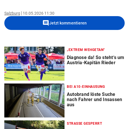
Salzburg
10.05.2026 11:30
comment
Jetzt kommentieren
„EXTREM WEHGETAN“
Diagnose da! So steht‘s um
Austria-Kapitän Rieder
BEI A10-EINHAUSUNG
Autobrand löste Suche
nach Fahrer und Insassen
aus
STRASSE GESPERRT