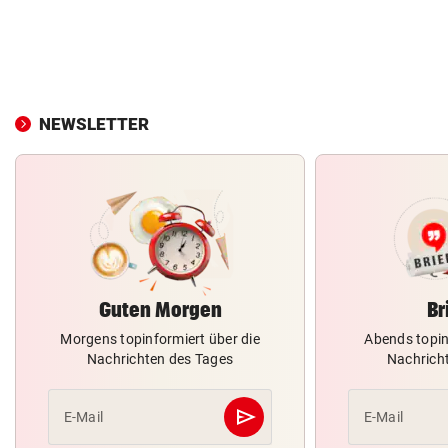
NEWSLETTER
Guten Morgen
Br
Morgens topinformiert über die
Abends topin
Nachrichten des Tages
Nachrich
send
E-Mail
E-Mail
Abschicken