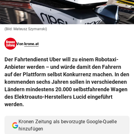
© Krone Multimedia GmbH & Co KG 2026
Muthgasse 2, 1190 Wien
(Bild: Mateusz Szymanski)
Von
krone.at
Der Fahrtendienst Uber will zu einem Robotaxi-
Anbieter werden – und würde damit den Fahrern
auf der Plattform selbst Konkurrenz machen. In den
kommenden sechs Jahren sollen in verschiedenen
Ländern mindestens 20.000 selbstfahrende Wagen
des Elektroauto-Herstellers Lucid eingeführt
werden.
Kronen Zeitung als bevorzugte Google-Quelle
hinzufügen