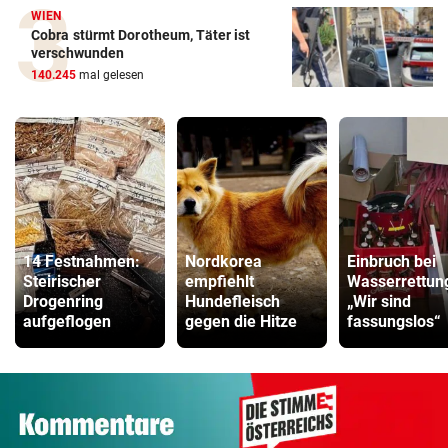
WIEN
Cobra stürmt Dorotheum, Täter ist
verschwunden
140.245
mal gelesen
14 Festnahmen:
Nordkorea
Einbruch bei
Steirischer
empfiehlt
Wasserrettun
Drogenring
Hundefleisch
„Wir sind
aufgeflogen
gegen die Hitze
fassungslos“