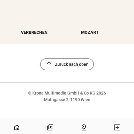
VERBRECHEN
MOZART
north
Zurück nach oben
© Krone Multimedia GmbH & Co KG 2026
Muthgasse 2, 1190 Wien
NaN%
home
pin_drop