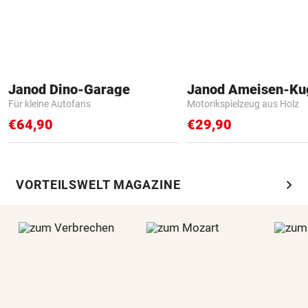
Janod Dino-Garage
Janod Ameisen-Ku
Für kleine Autofans
Motorikspielzeug aus Holz
€64,90
€29,90
chevron_right
VORTEILSWELT MAGAZINE