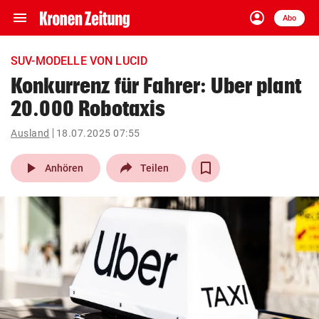
menu
account_circle
Navigation
Anmelden
Abo
close
Schließen
ein-/ausklappen
SUV-MODELLE VON LUCID
Abonnieren
Konkurrenz für Fahrer: Uber plant
20.000 Robotaxis
account_circle
arrow_right
Anmelden
Ausland
18.07.2025 07:55
pin_drop
arrow_right
Bundesland auswäh
Wien
play_arrow
Anhören
Teilen
bookmark
Merkliste
Suchbegriff
search
eingeben