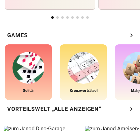
chevron_right
GAMES
Solitär
Kreuzworträtsel
Mahj
chevron_right
VORTEILSWELT „ALLE ANZEIGEN“