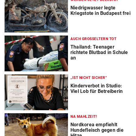
Niedrigwasser legte
Kriegstote in Budapest frei
AUCH GROSSELTERN TOT
Thailand: Teenager
richtete Blutbad in Schule
an
„IST NICHT SICHER“
Kinderverbot in Studio:
Viel Lob für Betreiberin
NA MAHLZEIT!
Nordkorea empfiehlt
Hundefleisch gegen die
Hitze